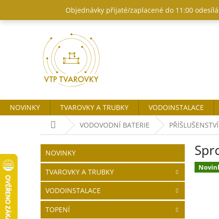
Přejít
Objednávky přijaté/zaplacené do 11:00 odesílám
na
obsah
NOVINKY
TVAROVKY A TRUBKY
VODOINSTALACE
Domů
VODOVODNÍ BATERIE
PŘÍŠLUŠENSTVÍ
P
Spr
o
Přeskočit
NOVINKY
kategorie
s
Novin
t
TVAROVKY A TRUBKY
r
VODOINSTALACE
a
n
TOPENÍ
n