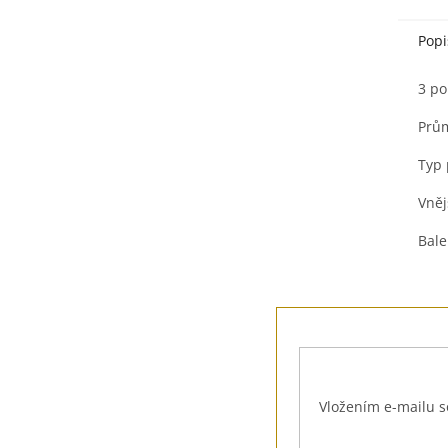
Popi
3 po
Prům
Typ 
Vněj
Bale
Z
á
p
a
t
Vložením e-mailu s
í