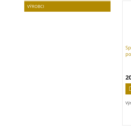
VÝROBCI
Sp
po
2
Vý