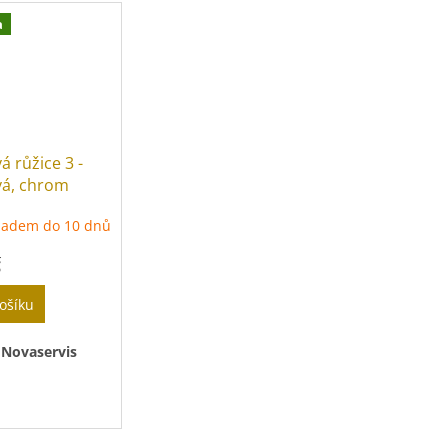
a
 růžice 3 -
á, chrom
0
ladem do 10 dnů
č
ošíku
:
Novaservis