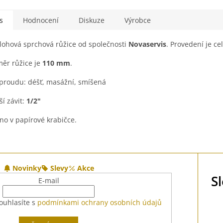
s
Hodnocení
Diskuze
Výrobce
lohová sprchová růžice od společnosti
Novaservis
. Provedení je c
ěr růžice je
110 mm
.
proudu: déšť, masážní, smíšená
ší závit:
1/2"
no v papírové krabičce.
Novinky
Slevy
Akce
S
E-mail
ouhlasíte s
podmínkami ochrany osobních údajů