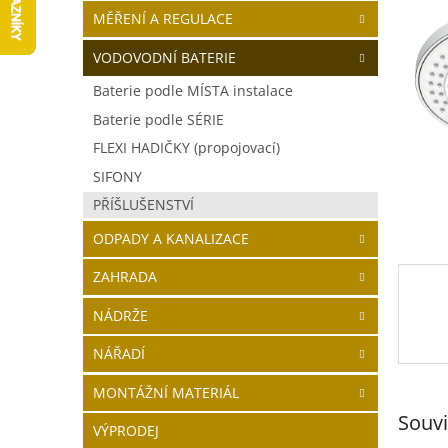
í
MĚŘENÍ A REGULACE
p
a
VODOVODNÍ BATERIE
n
Baterie podle MÍSTA instalace
e
Baterie podle SÉRIE
l
FLEXI HADIČKY (propojovací)
SIFONY
PŘÍŠLUŠENSTVÍ
ODPADY A KANALIZACE
ZAHRADA
NÁDRŽE
NÁŘADÍ
MONTÁŽNÍ MATERIÁL
Souvi
VÝPRODEJ