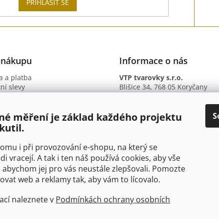
PŘIHLÁSIT SE
 nákupu
Informace o nás
 a platba
VTP tvarovky s.r.o.
ní slevy
Blišice 34, 768 05 Koryčany
otazy
IČ: 09895345
ní podmínky
DIČ: CZ09895345
ky ochrany osobních údajů
B. ú.: 2301934375/2010 (Fio ba
S
né měření je základ každého projektu
kutil.
 tomu i při provozování e-shopu, na který se
di vracejí. A tak i ten náš používá cookies, aby vše
 abychom jej pro vás neustále zlepšovali. Pomozte
at web a reklamy tak, aby vám to lícovalo.
ací naleznete v
Podmínkách ochrany osobních