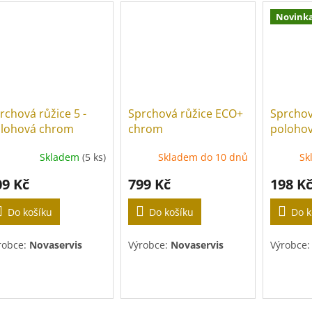
Novink
rchová růžice 5 -
Sprchová růžice ECO+
Sprchová
lohová chrom
chrom
polohov
RU/910,
Skladem
(5 ks)
Skladem do 10 dnů
Sk
09 Kč
799 Kč
198 K
Do košíku
Do košíku
Do k
robce:
Novaservis
Výrobce:
Novaservis
Výrobce