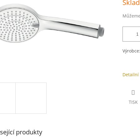
Skla
5
cena:
hvězdiček.
Můžeme 
Výrobce
Detailní
TISK
sející produkty