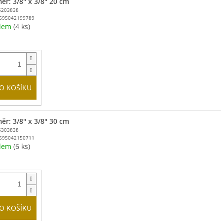
ěr: 3/8" x 3/8" 20 cm
5203838
595042199789
adem
(4 ks)
O KOŠÍKU
ěr: 3/8" x 3/8" 30 cm
5303838
595042150711
adem
(6 ks)
O KOŠÍKU