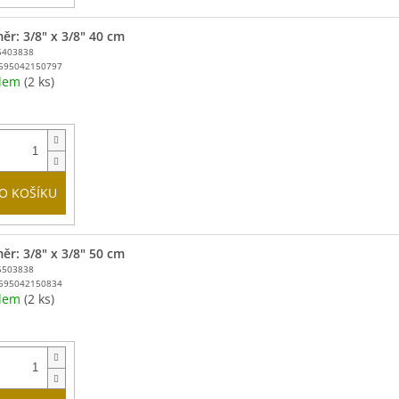
ěr: 3/8" x 3/8" 40 cm
5403838
595042150797
adem
(2 ks)
O KOŠÍKU
ěr: 3/8" x 3/8" 50 cm
5503838
595042150834
adem
(2 ks)