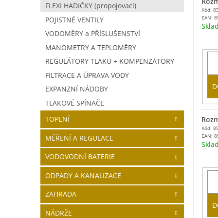
Rozm
FLEXI HADIČKY (propojovací)
Kód: 8
EAN:
8
POJISTNÉ VENTILY
Skl
VODOMĚRY a PŘÍSLUŠENSTVÍ
MANOMETRY A TEPLOMĚRY
REGULÁTORY TLAKU + KOMPENZÁTORY
FILTRACE A ÚPRAVA VODY
D
EXPANZNÍ NÁDOBY
TLAKOVÉ SPÍNAČE
TOPENÍ
Rozm
Kód: 8
EAN:
8
MĚŘENÍ A REGULACE
Skl
VODOVODNÍ BATERIE
ODPADY A KANALIZACE
ZAHRADA
D
NÁDRŽE