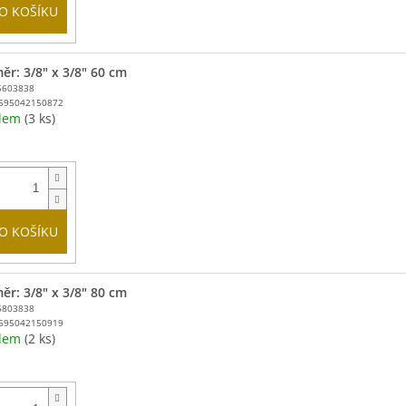
O KOŠÍKU
ěr: 3/8" x 3/8" 60 cm
5603838
595042150872
adem
(3 ks)
O KOŠÍKU
ěr: 3/8" x 3/8" 80 cm
5803838
595042150919
adem
(2 ks)