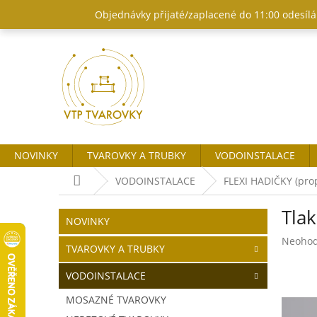
Přejít
Objednávky přijaté/zaplacené do 11:00 odesílám
na
obsah
NOVINKY
TVAROVKY A TRUBKY
VODOINSTALACE
Domů
VODOINSTALACE
FLEXI HADIČKY (prop
P
Tlak
o
Přeskočit
NOVINKY
kategorie
s
Průměr
Neoho
t
TVAROVKY A TRUBKY
hodnoc
r
produk
VODOINSTALACE
a
je
n
0,0
MOSAZNÉ TVAROVKY
z
n