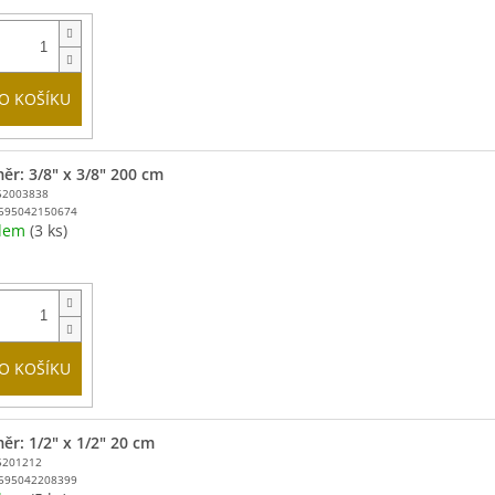
O KOŠÍKU
ěr: 3/8" x 3/8" 200 cm
52003838
595042150674
adem
(3 ks)
O KOŠÍKU
ěr: 1/2" x 1/2" 20 cm
5201212
595042208399