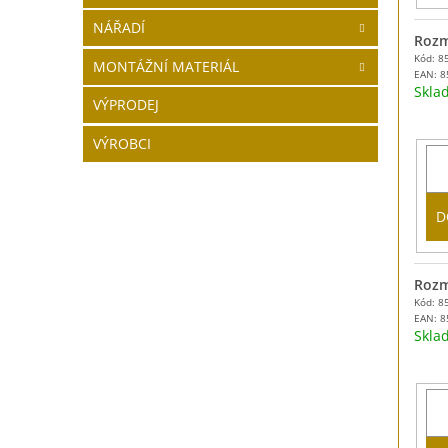
NÁŘADÍ
Rozm
Kód: 8
MONTÁŽNÍ MATERIÁL
EAN:
8
Skl
VÝPRODEJ
VÝROBCI
D
Rozm
Kód: 8
EAN:
8
Skl