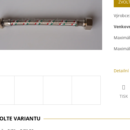
ZVOL
cena:
ek.
Výrobce
Venkovn
Maximál
Maximál
Detailní
TISK