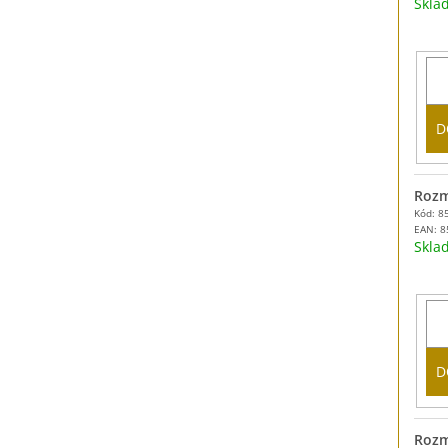
Skl
D
Rozm
Kód: 8
EAN:
8
Skl
D
Rozm