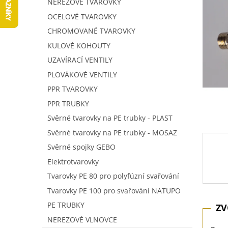
NEREZOVÉ TVAROVKY
5
í
hvězdič
p
OCELOVÉ TVAROVKY
a
CHROMOVANÉ TVAROVKY
n
KULOVÉ KOHOUTY
e
UZAVÍRACÍ VENTILY
l
PLOVÁKOVÉ VENTILY
PPR TVAROVKY
PPR TRUBKY
Svěrné tvarovky na PE trubky - PLAST
Svěrné tvarovky na PE trubky - MOSAZ
Svěrné spojky GEBO
Elektrotvarovky
Tvarovky PE 80 pro polyfúzní svařování
Tvarovky PE 100 pro svařování NATUPO
PE TRUBKY
NEREZOVÉ VLNOVCE