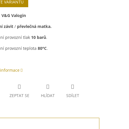
TE VARIANTU
:
V&G Valogin
í závit
/
převlečná matka.
ní provozní tlak
10 barů
.
ní provozní teplota
80°C
.
 informace
ZEPTAT SE
HLÍDAT
SDÍLET