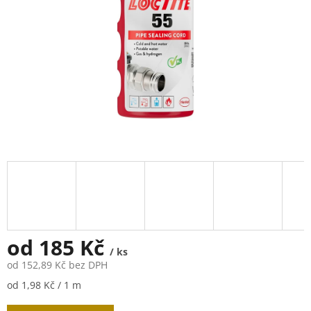
od
185 Kč
/ ks
od
152,89 Kč
bez DPH
Měrná
od 1,98 Kč / 1 m
cena: