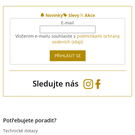
Z
á
Novinky
Slevy
Akce
p
E-mail
a
t
Vložením e-mailu souhlasíte s
podmínkami ochrany
í
osobních údajů
PŘIHLÁSIT SE
Sledujte nás
Potřebujete poradit?
Technické dotazy