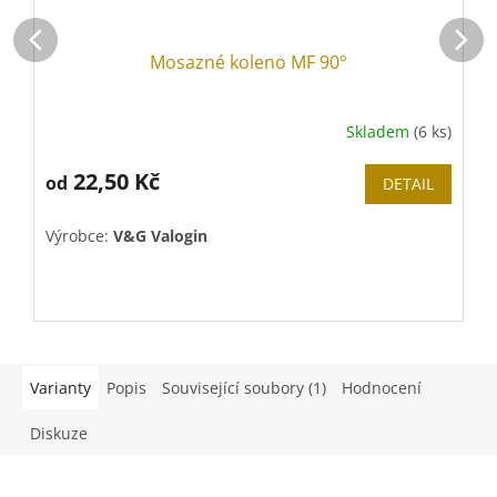
Mosazné koleno MF 90°
Skladem
(6 ks)
Průměrné
hodnocení
produktu
22,50 Kč
od
DETAIL
je
5,0
Výrobce:
V&G Valogin
V
z
5
hvězdiček.
Varianty
Popis
Související soubory (1)
Hodnocení
Diskuze