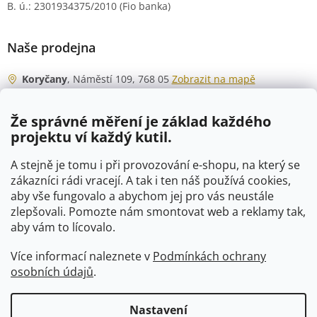
B. ú.: 2301934375/2010 (Fio banka)
Naše prodejna
Koryčany
, Náměstí 109, 768 05
Zobrazit na mapě
Otevírací doba
Že správné měření je základ každého
Po - Čt
06:00 - 07:00
projektu ví každý kutil.
07:30 - 15:30
Pá
06:00 - 07:00
A stejně je tomu i při provozování e-shopu, na který se
07:30 - 15:00
zákazníci rádi vracejí. A tak i ten náš používá cookies,
aby vše fungovalo a abychom jej pro vás neustále
So
07:00 - 10:00
zlepšovali. Pomozte nám smontovat web a reklamy tak,
Ne
zavřeno
aby vám to lícovalo.
Více informací naleznete v
Podmínkách ochrany
osobních údajů
.
Vytvořil Shoptet
Nastavení