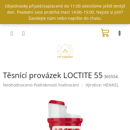
Přejít
Objednávky přijaté/zaplacené do 11:00 odesíláme ještě tentýž
na
den. Poslední svoz probíhá mezi 14:00–15:00. Nejste si jistí?
obsah
Zavolejte nám nebo napište do chatu.
NÁKUP
KOŠÍK
Těsnící provázek LOCTITE 55
365554
Průměrné
Neohodnoceno
Podrobnosti hodnocení
Výrobce:
HENKEL
hodnocení
produktu
je
0,0
z
5
hvězdiček.