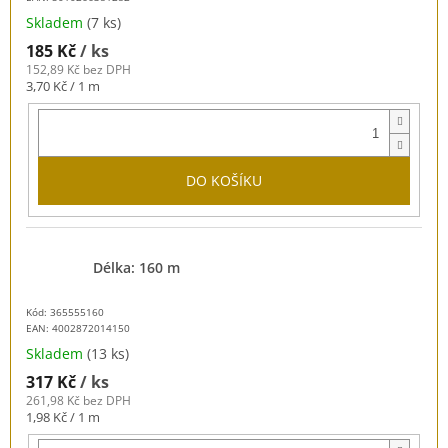
Skladem
(7 ks)
185 Kč
/ ks
152,89 Kč bez DPH
Měrná
3,70 Kč / 1 m
cena:
DO KOŠÍKU
Délka: 160 m
Kód: 365555160
EAN:
4002872014150
Skladem
(13 ks)
317 Kč
/ ks
261,98 Kč bez DPH
Měrná
1,98 Kč / 1 m
cena: