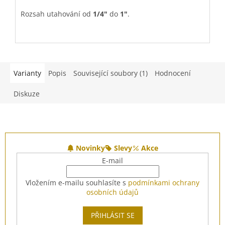
Rozsah utahování od
1/4"
do
1"
.
R
Povrchová úprava:
pozink
V
P
Varianty
Popis
Související soubory (1)
Hodnocení
Diskuze
Z
á
Novinky
Slevy
Akce
p
E-mail
a
t
Vložením e-mailu souhlasíte s
podmínkami ochrany
í
osobních údajů
PŘIHLÁSIT SE