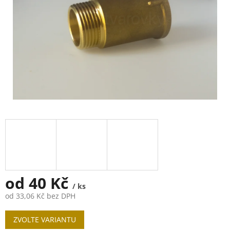
od
40 Kč
/ ks
od
33,06 Kč
bez DPH
Měrná
ZVOLTE VARIANTU
cena: