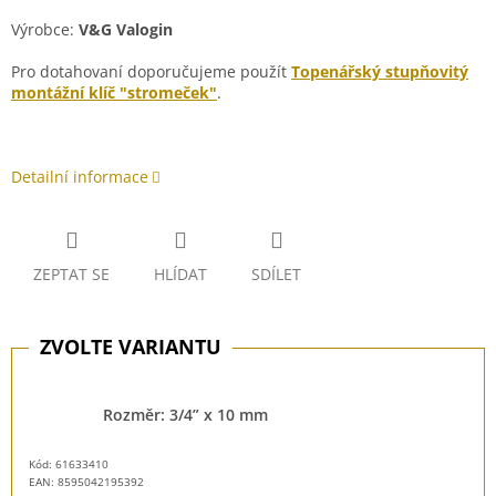
Výrobce:
V&G Valogin
Pro dotahovaní doporučujeme použít
Topenářský stupňovitý
montážní klíč "stromeček"
.
Detailní informace
ZEPTAT SE
HLÍDAT
SDÍLET
Rozměr: 3/4” x 10 mm
Kód: 61633410
EAN:
8595042195392