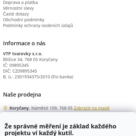
Doprava a platba
Věrnostní slevy
Časté dotazy
Obchodní podmínky
Podmínky ochrany osobních údajů
Informace o nás
VTP tvarovky s.r.o.
Blišice 34, 768 05 Koryčany
IČ: 09895345
DIČ: CZ09895345
B. ú.: 2301934375/2010 (Fio banka)
Naše prodejna
Koryčany
, Náměstí 109, 768 05
Zobrazit na mapě
Otevírací doba
Že správné měření je základ každého
Po - Čt
06:00 - 07:00
projektu ví každý kutil.
07:30 - 15:30