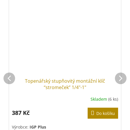
Topenářský stupňovitý montážní klíč
“stromeček” 1/4"-1"
Skladem
(6 ks)
387 Kč
Do košíku
Výrobce:
IGP Plus
V