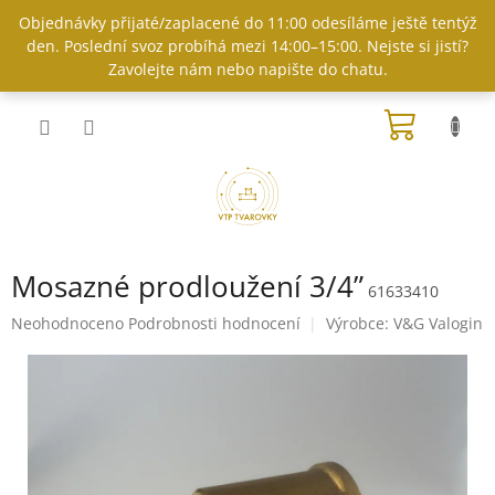
Přejít
Objednávky přijaté/zaplacené do 11:00 odesíláme ještě tentýž
na
den. Poslední svoz probíhá mezi 14:00–15:00. Nejste si jistí?
obsah
Zavolejte nám nebo napište do chatu.
NÁKUP
KOŠÍK
Mosazné prodloužení 3/4”
61633410
Průměrné
Neohodnoceno
Podrobnosti hodnocení
Výrobce:
V&G Valogin
hodnocení
produktu
je
0,0
z
5
hvězdiček.