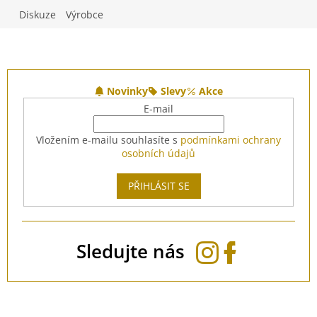
Diskuze
Výrobce
Z
á
Novinky
Slevy
Akce
p
E-mail
a
t
Vložením e-mailu souhlasíte s
podmínkami ochrany
í
osobních údajů
PŘIHLÁSIT SE
Sledujte nás