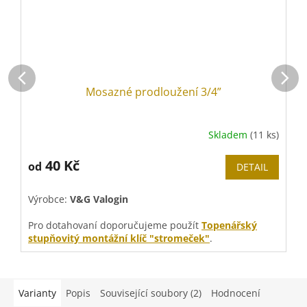
Mosazné prodloužení 3/4”
Skladem
(11 ks)
40 Kč
od
DETAIL
Výrobce:
V&G Valogin
V
Pro dotahovaní doporučujeme použít
Topenářský
V
stupňovitý montážní klíč "stromeček"
.
Varianty
Popis
Související soubory (2)
Hodnocení