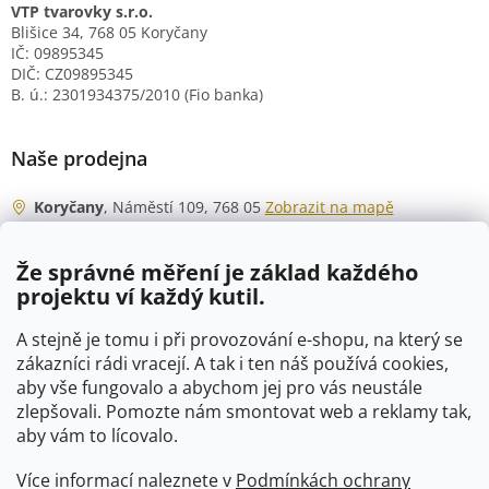
VTP tvarovky s.r.o.
Blišice 34, 768 05 Koryčany
IČ: 09895345
DIČ: CZ09895345
B. ú.: 2301934375/2010 (Fio banka)
Naše prodejna
Koryčany
, Náměstí 109, 768 05
Zobrazit na mapě
Otevírací doba
Že správné měření je základ každého
Po - Čt
06:00 - 07:00
projektu ví každý kutil.
07:30 - 15:30
Pá
06:00 - 07:00
A stejně je tomu i při provozování e-shopu, na který se
07:30 - 15:00
zákazníci rádi vracejí. A tak i ten náš používá cookies,
aby vše fungovalo a abychom jej pro vás neustále
So
07:00 - 10:00
zlepšovali. Pomozte nám smontovat web a reklamy tak,
Ne
zavřeno
aby vám to lícovalo.
Více informací naleznete v
Podmínkách ochrany