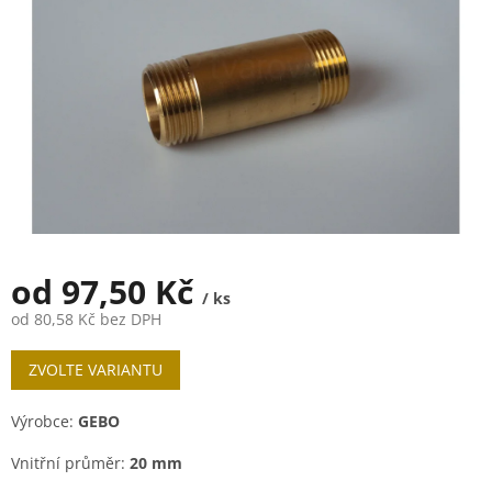
od
97,50 Kč
/ ks
od
80,58 Kč
bez DPH
Měrná
ZVOLTE VARIANTU
cena:
Výrobce:
GEBO
Vnitřní průměr:
20 mm