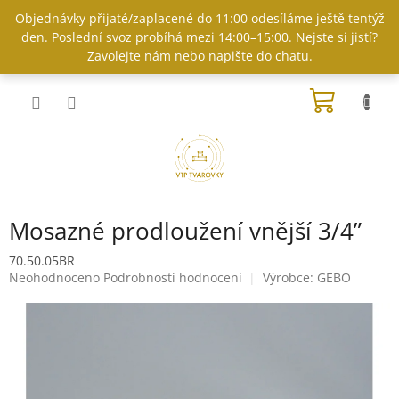
Přejít
Objednávky přijaté/zaplacené do 11:00 odesíláme ještě tentýž
na
den. Poslední svoz probíhá mezi 14:00–15:00. Nejste si jistí?
obsah
Zavolejte nám nebo napište do chatu.
NÁKUP
KOŠÍK
Mosazné prodloužení vnější 3/4”
70.50.05BR
Průměrné
Neohodnoceno
Podrobnosti hodnocení
Výrobce:
GEBO
hodnocení
produktu
je
0,0
z
5
hvězdiček.