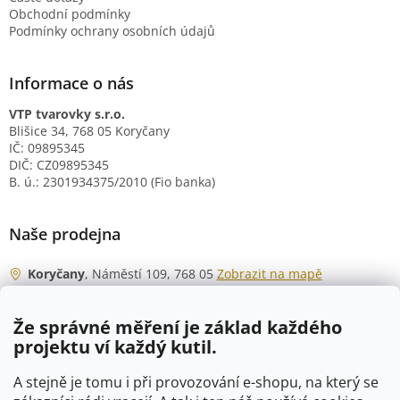
Obchodní podmínky
Podmínky ochrany osobních údajů
Informace o nás
VTP tvarovky s.r.o.
Blišice 34, 768 05 Koryčany
IČ: 09895345
DIČ: CZ09895345
B. ú.: 2301934375/2010 (Fio banka)
Naše prodejna
Koryčany
, Náměstí 109, 768 05
Zobrazit na mapě
Otevírací doba
Že správné měření je základ každého
Po - Čt
06:00 - 07:00
projektu ví každý kutil.
07:30 - 15:30
Pá
06:00 - 07:00
A stejně je tomu i při provozování e-shopu, na který se
07:30 - 15:00