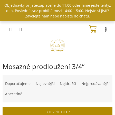
Přejít
Objednávky přijaté/zaplacené do 11:00 odesíláme ještě tentýž
na
den. Poslední svoz probíhá mezi 14:00–15:00. Nejste si jistí?
obsah
Zavolejte nám nebo napište do chatu.
NÁKUP
KOŠÍK
Mosazné prodloužení 3/4”
Ř
a
Doporučujeme
Nejlevnější
Nejdražší
Nejprodávanější
z
e
Abecedně
n
í
p
OTEVŘÍT FILTR