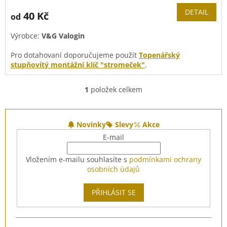
DETAIL
40 Kč
od
Výrobce:
V&G Valogin
Pro dotahovaní doporučujeme použít
Topenářský
stupňovitý montážní klíč "stromeček"
.
1
položek celkem
O
v
l
Z
á
á
Novinky
Slevy
Akce
d
p
E-mail
a
a
c
t
Vložením e-mailu souhlasíte s
podmínkami ochrany
í
í
osobních údajů
p
r
v
PŘIHLÁSIT SE
k
y
v