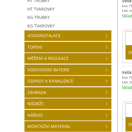
HT TRUBKY
Velik
Kód: F
HT TVAROVKY
EAN:
8
Skl
KG TRUBKY
KG TVAROVKY
VODOINSTALACE
TOPENÍ
D
MĚŘENÍ A REGULACE
VODOVODNÍ BATERIE
Velik
Kód: F
ODPADY A KANALIZACE
EAN:
8
Skl
ZAHRADA
NÁDRŽE
NÁŘADÍ
D
MONTÁŽNÍ MATERIÁL