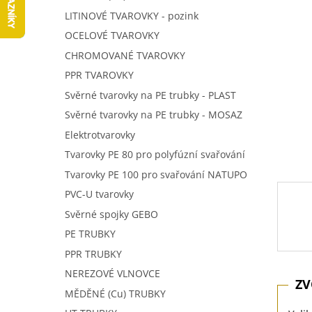
5
í
LITINOVÉ TVAROVKY - pozink
hvězdič
p
OCELOVÉ TVAROVKY
a
n
CHROMOVANÉ TVAROVKY
e
PPR TVAROVKY
l
Svěrné tvarovky na PE trubky - PLAST
Svěrné tvarovky na PE trubky - MOSAZ
Elektrotvarovky
Tvarovky PE 80 pro polyfúzní svařování
Tvarovky PE 100 pro svařování NATUPO
PVC-U tvarovky
Svěrné spojky GEBO
PE TRUBKY
PPR TRUBKY
NEREZOVÉ VLNOVCE
MĚDĚNÉ (Cu) TRUBKY