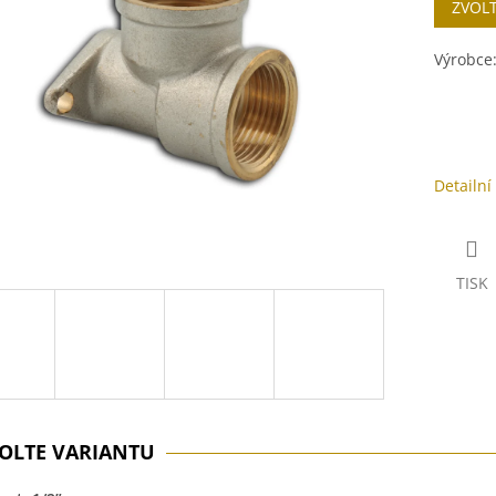
ZVOL
cena:
ek.
Výrobce
Detailní
TISK