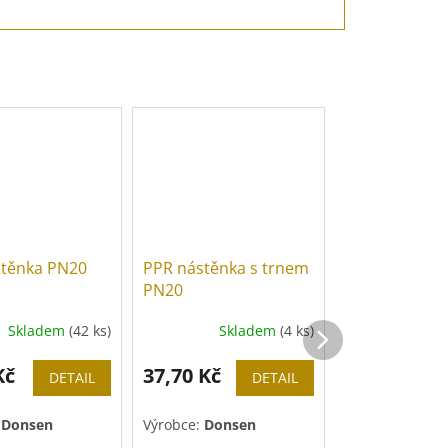
stěnka PN20
PPR nástěnka s trnem
Litinové kole
PN20
nástěnné poz
Skladem
(42 ks)
Skladem
(4 ks)
Sk
Kč
37,70 Kč
142 Kč
od
DETAIL
DETAIL
:
Donsen
Výrobce:
Donsen
Výrobce:
GEBO