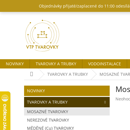
Přejít
Objednávky přijaté/zaplacené do 11:00 odesílám
na
obsah
NOVINKY
TVAROVKY A TRUBKY
VODOINSTALACE
Domů
TVAROVKY A TRUBKY
MOSAZNÉ TVA
P
Mos
o
Přeskočit
NOVINKY
kategorie
s
Průměr
Neoho
t
TVAROVKY A TRUBKY
hodnoc
r
produk
MOSAZNÉ TVAROVKY
a
je
NEREZOVÉ TVAROVKY
n
0,0
z
n
MĚDĚNÉ (Cu) TVAROVKY