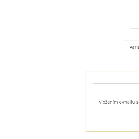
Vari
Z
á
p
a
t
Vložením e-mailu s
í