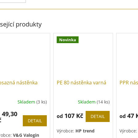
sející produkty
Novinka
sazná nástěnka
PE 80 nástěnka varná
PPR ná
Skladem
(3 ks)
Skladem
(14 ks)
49,30
d
107 Kč
47 
od
od
DETAIL
č
DETAIL
Výrobce:
HP trend
Výrobce
robce:
V&G Valogin