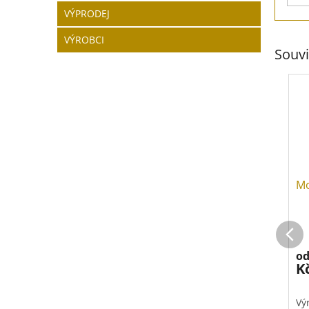
VÝPRODEJ
VÝROBCI
Souvi
Mo
o
K
Vý