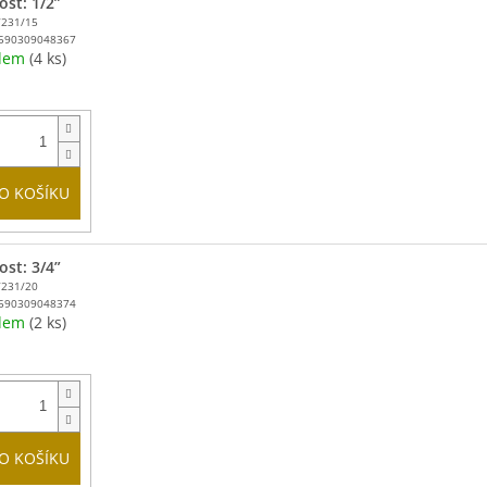
ost: 1/2”
T231/15
590309048367
adem
(4 ks)
O KOŠÍKU
ost: 3/4”
T231/20
590309048374
adem
(2 ks)
O KOŠÍKU