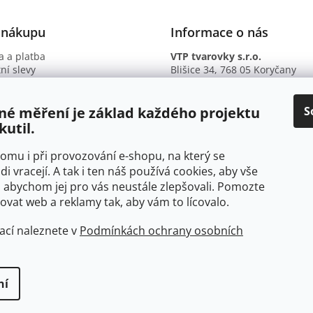
 nákupu
Informace o nás
 a platba
VTP tvarovky s.r.o.
ní slevy
Blišice 34, 768 05 Koryčany
otazy
IČ: 09895345
ní podmínky
DIČ: CZ09895345
ky ochrany osobních údajů
B. ú.: 2301934375/2010 (Fio ba
S
né měření je základ každého projektu
kutil.
 tomu i při provozování e-shopu, na který se
di vracejí. A tak i ten náš používá cookies, aby vše
 abychom jej pro vás neustále zlepšovali. Pomozte
at web a reklamy tak, aby vám to lícovalo.
ací naleznete v
Podmínkách ochrany osobních
ní
yhrazena.
Upravit nastavení cookies