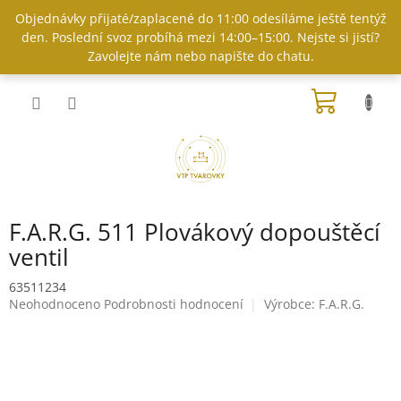
Přejít
Objednávky přijaté/zaplacené do 11:00 odesíláme ještě tentýž
na
den. Poslední svoz probíhá mezi 14:00–15:00. Nejste si jistí?
obsah
Zavolejte nám nebo napište do chatu.
NÁKUP
KOŠÍK
F.A.R.G. 511 Plovákový dopouštěcí
ventil
63511234
Průměrné
Neohodnoceno
Podrobnosti hodnocení
Výrobce:
F.A.R.G.
hodnocení
produktu
je
0,0
z