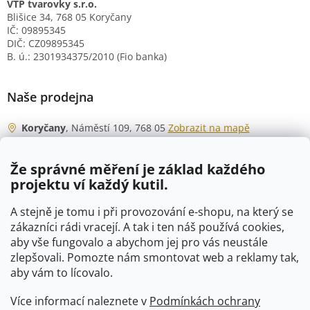
VTP tvarovky s.r.o.
Blišice 34, 768 05 Koryčany
IČ: 09895345
DIČ: CZ09895345
B. ú.: 2301934375/2010 (Fio banka)
Naše prodejna
Koryčany
, Náměstí 109, 768 05
Zobrazit na mapě
Otevírací doba
Že správné měření je základ každého
Po - Čt
06:00 - 07:00
projektu ví každý kutil.
07:30 - 15:30
Pá
06:00 - 07:00
A stejně je tomu i při provozování e-shopu, na který se
07:30 - 15:00
zákazníci rádi vracejí. A tak i ten náš používá cookies,
aby vše fungovalo a abychom jej pro vás neustále
So
07:00 - 10:00
zlepšovali. Pomozte nám smontovat web a reklamy tak,
Ne
zavřeno
aby vám to lícovalo.
Více informací naleznete v
Podmínkách ochrany