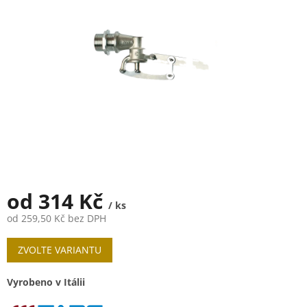
5
hvězdiček.
od
314 Kč
/ ks
od
259,50 Kč
bez DPH
Měrná
ZVOLTE VARIANTU
cena:
Vyrobeno v Itálii