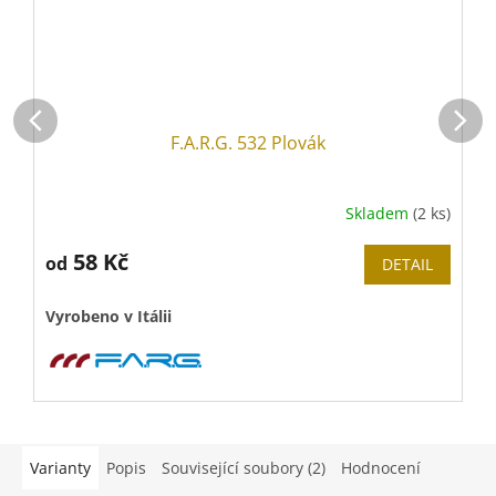
F.A.R.G. 532 Plovák
Skladem
(2 ks)
58 Kč
od
DETAIL
Vyrobeno v Itálii
V
Varianty
Popis
Související soubory (2)
Hodnocení