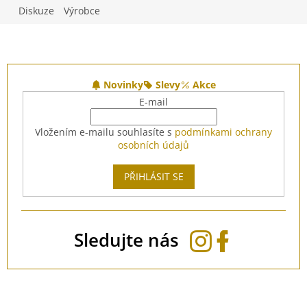
Diskuze
Výrobce
Z
á
Novinky
Slevy
Akce
p
E-mail
a
t
Vložením e-mailu souhlasíte s
podmínkami ochrany
í
osobních údajů
PŘIHLÁSIT SE
Sledujte nás