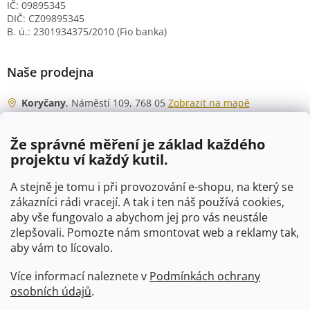
IČ: 09895345
DIČ: CZ09895345
B. ú.: 2301934375/2010 (Fio banka)
Naše prodejna
Koryčany
, Náměstí 109, 768 05
Zobrazit na mapě
Otevírací doba
Že správné měření je základ každého
Po - Čt
06:00 - 07:00
projektu ví každý kutil.
07:30 - 15:30
Pá
06:00 - 07:00
A stejně je tomu i při provozování e-shopu, na který se
07:30 - 15:00
zákazníci rádi vracejí. A tak i ten náš používá cookies,
aby vše fungovalo a abychom jej pro vás neustále
So
07:00 - 10:00
zlepšovali. Pomozte nám smontovat web a reklamy tak,
Ne
zavřeno
aby vám to lícovalo.
Více informací naleznete v
Podmínkách ochrany
osobních údajů
.