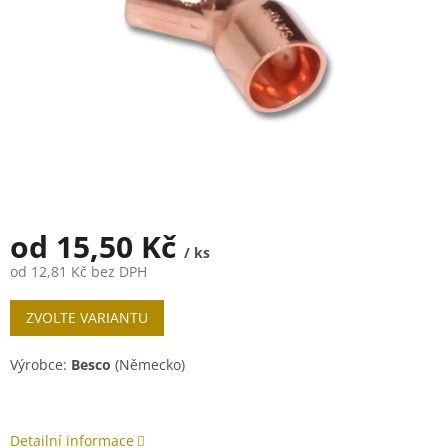
od
15,50 Kč
/ ks
od
12,81 Kč
bez DPH
Měrná
ZVOLTE VARIANTU
cena:
Výrobce:
Besco
(Německo)
Detailní informace