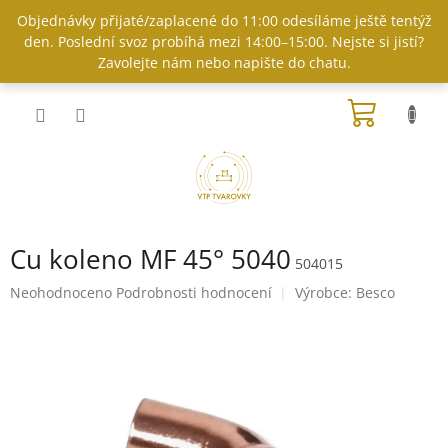
Přejít
Objednávky přijaté/zaplacené do 11:00 odesíláme ještě tentýž
na
den. Poslední svoz probíhá mezi 14:00–15:00. Nejste si jistí?
obsah
Zavolejte nám nebo napište do chatu.
NÁKUP
KOŠÍK
Cu koleno MF 45° 5040
504015
Průměrné
Neohodnoceno
Podrobnosti hodnocení
Výrobce:
Besco
hodnocení
produktu
je
0,0
z
5
hvězdiček.