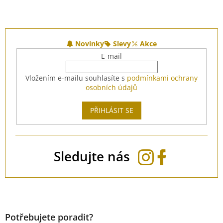
Z
á
Novinky
Slevy
Akce
p
E-mail
a
t
Vložením e-mailu souhlasíte s
podmínkami ochrany
í
osobních údajů
PŘIHLÁSIT SE
Sledujte nás
Potřebujete poradit?