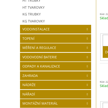
HT TRUBKY
HT TVAROVKY
KG TRUBKY
Kód: 2
Skl
KG TVAROVKY
VODOINSTALACE
TOPENÍ
MĚŘENÍ A REGULACE
D
VODOVODNÍ BATERIE
ODPADY A KANALIZACE
ZAHRADA
Kód: 2
NÁDRŽE
Skl
NÁŘADÍ
MONTÁŽNÍ MATERIÁL