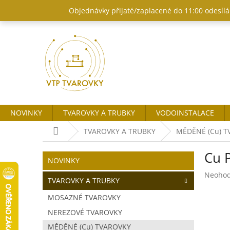
Přejít
Objednávky přijaté/zaplacené do 11:00 odesílám
na
obsah
NOVINKY
TVAROVKY A TRUBKY
VODOINSTALACE
Domů
TVAROVKY A TRUBKY
MĚDĚNÉ (Cu) 
P
Cu 
o
Přeskočit
NOVINKY
kategorie
s
Průměr
Neoho
t
TVAROVKY A TRUBKY
hodnoc
r
produk
MOSAZNÉ TVAROVKY
a
je
NEREZOVÉ TVAROVKY
n
0,0
z
n
MĚDĚNÉ (Cu) TVAROVKY