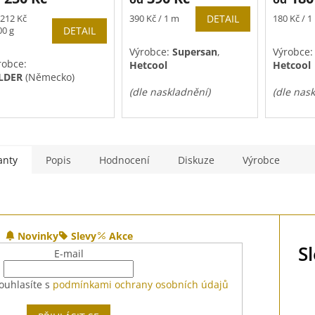
rná
Měrná
Měrná
212 Kč
390 Kč / 1 m
DETAIL
180 Kč / 1
a:
cena:
cena:
00 g
DETAIL
Výrobce:
Supersan
,
Výrobce
robce:
Hetcool
Hetcool
LDER
(Německo)
(dle naskladnění)
(dle nas
anty
Popis
Hodnocení
Diskuze
Výrobce
Novinky
Slevy
Akce
S
E-mail
ouhlasíte s
podmínkami ochrany osobních údajů