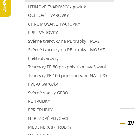
5
í
LITINOVÉ TVAROVKY - pozink
hvězdič
p
OCELOVÉ TVAROVKY
a
n
CHROMOVANÉ TVAROVKY
e
PPR TVAROVKY
l
Svěrné tvarovky na PE trubky - PLAST
Svěrné tvarovky na PE trubky - MOSAZ
Elektrotvarovky
Tvarovky PE 80 pro polyfúzní svařování
Tvarovky PE 100 pro svařování NATUPO
PVC-U tvarovky
Svěrné spojky GEBO
PE TRUBKY
PPR TRUBKY
NEREZOVÉ VLNOVCE
MĚDĚNÉ (Cu) TRUBKY