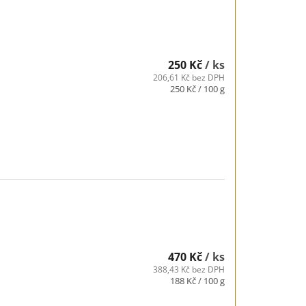
250 Kč
/ ks
206,61 Kč bez DPH
Měrná
250 Kč / 100 g
cena:
470 Kč
/ ks
388,43 Kč bez DPH
Měrná
188 Kč / 100 g
cena: