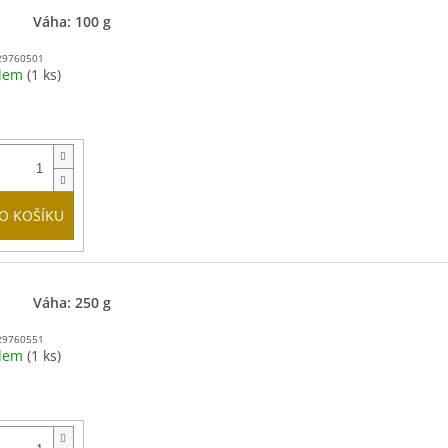
Váha: 100 g
29760501
adem
(1 ks)
O KOŠÍKU
Váha: 250 g
29760551
adem
(1 ks)