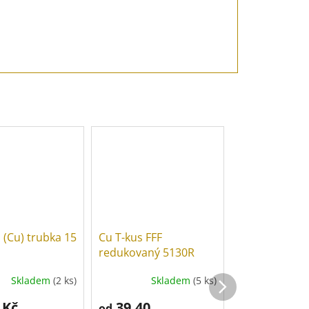
(Cu) trubka 15
Cu T-kus FFF
Cu obcházecí
redukovaný 5130R
FF 5085
Skladem
(2 ks)
Skladem
(5 ks)
Sk
 Kč
39,40
od