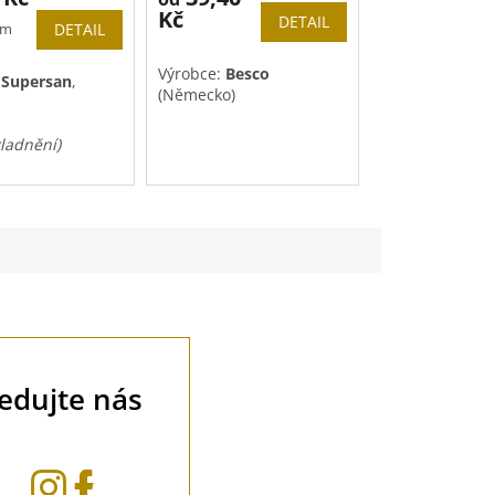
117 Kč
od
Kč
DETAIL
 m
DETAIL
Výrobce:
Besco
Výrobce:
Besco
(Německo)
:
Supersan
,
(Německo)
kladnění)
ledujte nás