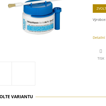
cena:
ek.
ZVOL
Výrobce
Detailní
TISK