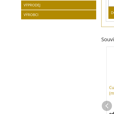
VÝPRODEJ
D
VÝROBCI
Souvi
Cu
(m
o