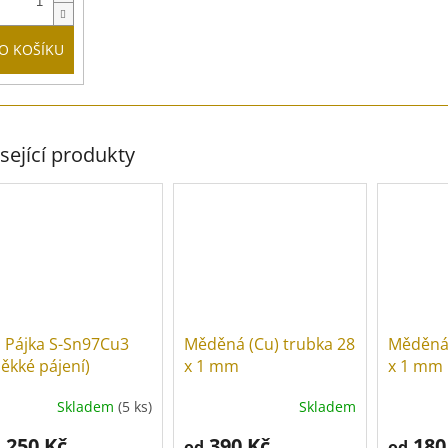
O KOŠÍKU
sející produkty
 Pájka S-Sn97Cu3
Měděná (Cu) trubka 28
Měděná 
ěkké pájení)
x 1 mm
x 1 mm
Skladem
(5 ks)
Skladem
250 Kč
390 Kč
180
d
od
od