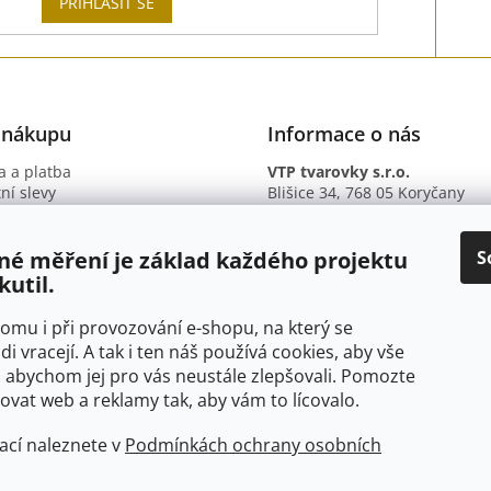
PŘIHLÁSIT SE
 nákupu
Informace o nás
 a platba
VTP tvarovky s.r.o.
ní slevy
Blišice 34, 768 05 Koryčany
otazy
IČ: 09895345
ní podmínky
DIČ: CZ09895345
ky ochrany osobních údajů
B. ú.: 2301934375/2010 (Fio ba
S
né měření je základ každého projektu
kutil.
 tomu i při provozování e-shopu, na který se
di vracejí. A tak i ten náš používá cookies, aby vše
 abychom jej pro vás neustále zlepšovali. Pomozte
at web a reklamy tak, aby vám to lícovalo.
ací naleznete v
Podmínkách ochrany osobních