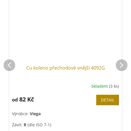
Cu koleno přechodové vnější 4092G
Skladem
(3 ks)
82 Kč
od
DETAIL
Výrobce:
Viega
V
Závit:
R
(dle ISO 7-1)
Z