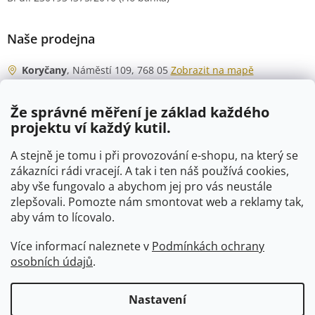
Naše prodejna
Koryčany
, Náměstí 109, 768 05
Zobrazit na mapě
Otevírací doba
Že správné měření je základ každého
Po - Čt
06:00 - 07:00
projektu ví každý kutil.
07:30 - 15:30
Pá
06:00 - 07:00
A stejně je tomu i při provozování e-shopu, na který se
07:30 - 15:00
zákazníci rádi vracejí. A tak i ten náš používá cookies,
aby vše fungovalo a abychom jej pro vás neustále
So
07:00 - 10:00
zlepšovali. Pomozte nám smontovat web a reklamy tak,
Ne
zavřeno
aby vám to lícovalo.
Více informací naleznete v
Podmínkách ochrany
osobních údajů
.
Vytvořil Shoptet
Nastavení