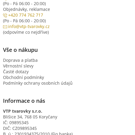
(Po - Pá 06:00 - 20:00)
Objednávky, reklamace
+420 774 762 717
(Po - Pá 06:00 - 20:00)
info@vtp-tvarovky.cz
(odpovíme co nejdříve)
Vše o nákupu
Doprava a platba
Věrnostní slevy
Časté dotazy
Obchodní podmínky
Podmínky ochrany osobních údajů
Informace o nás
VTP tvarovky s.r.o.
Blišice 34, 768 05 Koryčany
IČ: 09895345
DIČ: CZ09895345
B. ú.: 2301934375/2010 (Fio banka)