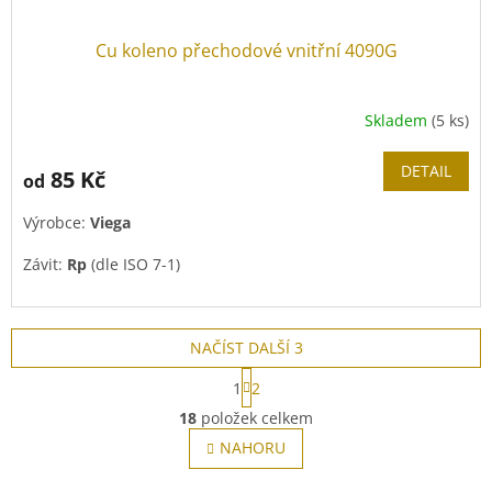
Cu koleno přechodové vnitřní 4090G
Skladem
(5 ks)
DETAIL
85 Kč
od
Výrobce:
Viega
Závit:
Rp
(dle ISO 7-1)
NAČÍST DALŠÍ 3
S
1
2
t
O
r
18
položek celkem
v
á
l
NAHORU
n
á
k
o
d