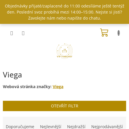
Přejít
Objednávky přijaté/zaplacené do 11:00 odesíláme ještě tentýž
na
den. Poslední svoz probíhá mezi 14:00–15:00. Nejste si jistí?
obsah
Zavolejte nám nebo napište do chatu.
NÁKUP
KOŠÍK
Viega
Webová stránka značky:
Viega
OTEVŘÍT FILTR
Ř
a
Doporučujeme
Nejlevnější
Nejdražší
Nejprodávanější