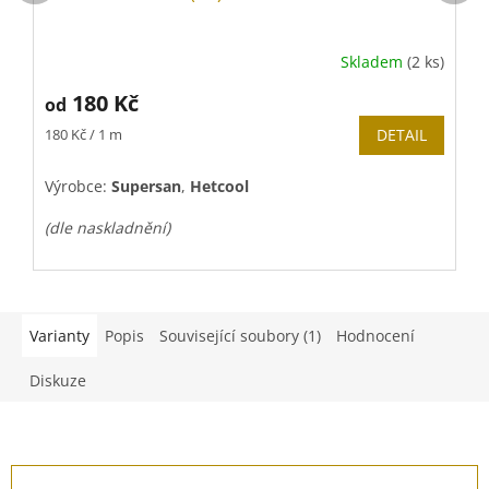
Skladem
(2 ks)
180 Kč
od
Měrná
M
180 Kč / 1 m
DETAIL
2
cena:
c
Výrobce:
Supersan
,
Hetcool
V
(dle naskladnění)
(
Varianty
Popis
Související soubory (1)
Hodnocení
Diskuze
Z