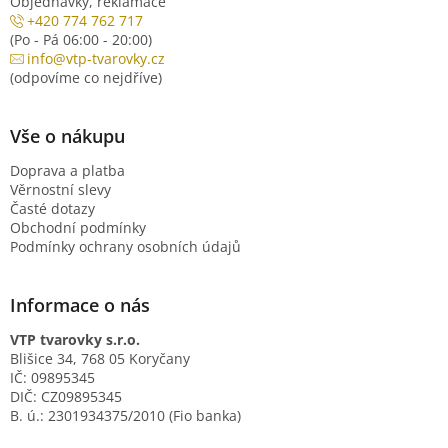
Objednávky, reklamace
+420 774 762 717
(Po - Pá 06:00 - 20:00)
info@vtp-tvarovky.cz
(odpovíme co nejdříve)
Vše o nákupu
Doprava a platba
Věrnostní slevy
Časté dotazy
Obchodní podmínky
Podmínky ochrany osobních údajů
Informace o nás
VTP tvarovky s.r.o.
Blišice 34, 768 05 Koryčany
IČ: 09895345
DIČ: CZ09895345
B. ú.: 2301934375/2010 (Fio banka)