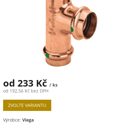
od
233 Kč
/ ks
od
192,56 Kč
bez DPH
Měrná
ZVOLTE VARIANTU
cena:
Výrobce:
Viega