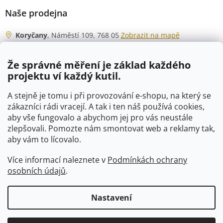
Naše prodejna
Koryčany
, Náměstí 109, 768 05
Zobrazit na mapě
Otevírací doba
Že správné měření je základ každého
Po - Čt
06:00 - 07:00
projektu ví každý kutil.
07:30 - 15:30
Pá
06:00 - 07:00
A stejně je tomu i při provozování e-shopu, na který se
07:30 - 15:00
zákazníci rádi vracejí. A tak i ten náš používá cookies,
aby vše fungovalo a abychom jej pro vás neustále
So
07:00 - 10:00
zlepšovali. Pomozte nám smontovat web a reklamy tak,
Ne
zavřeno
aby vám to lícovalo.
Více informací naleznete v
Podmínkách ochrany
osobních údajů
.
Vytvořil Shoptet
Nastavení
Copyright 2026
VTP-tvarovky.cz
. Všechna práva vyhrazena.