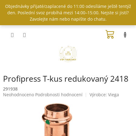
Přejít
Objednávky přijaté/zaplacené do 11:00 odesíláme ještě tentýž
na
den. Poslední svoz probíhá mezi 14:00–15:00. Nejste si jistí?
obsah
Zavolejte nám nebo napište do chatu.
NÁKUP
KOŠÍK
Profipress T-kus redukovaný 2418
291938
Průměrné
Neohodnoceno
Podrobnosti hodnocení
Výrobce:
Viega
hodnocení
produktu
je
0,0
z
5
hvězdiček.