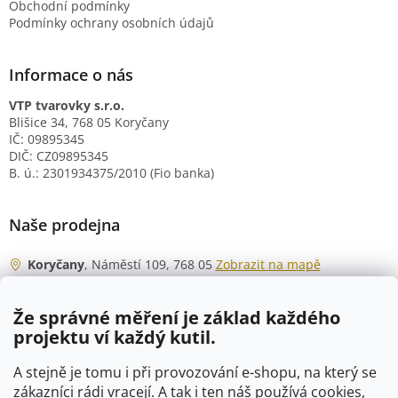
Obchodní podmínky
Podmínky ochrany osobních údajů
Informace o nás
VTP tvarovky s.r.o.
Blišice 34, 768 05 Koryčany
IČ: 09895345
DIČ: CZ09895345
B. ú.: 2301934375/2010 (Fio banka)
Naše prodejna
Koryčany
, Náměstí 109, 768 05
Zobrazit na mapě
Otevírací doba
Že správné měření je základ každého
Po - Čt
06:00 - 07:00
projektu ví každý kutil.
07:30 - 15:30
Pá
06:00 - 07:00
A stejně je tomu i při provozování e-shopu, na který se
07:30 - 15:00
zákazníci rádi vracejí. A tak i ten náš používá cookies,