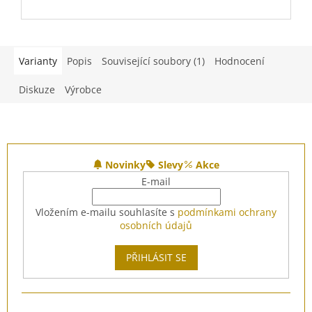
Varianty
Popis
Související soubory (1)
Hodnocení
Diskuze
Výrobce
Z
á
Novinky
Slevy
Akce
p
E-mail
a
t
Vložením e-mailu souhlasíte s
podmínkami ochrany
í
osobních údajů
PŘIHLÁSIT SE