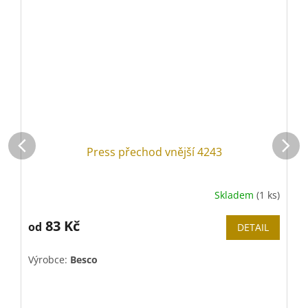
Press přechod vnější 4243
Skladem
(1 ks)
83 Kč
od
DETAIL
Výrobce:
Besco
V