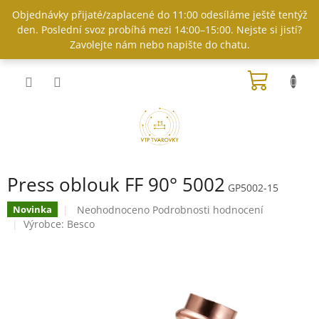
Přejít
Objednávky přijaté/zaplacené do 11:00 odesíláme ještě tentýž
na
den. Poslední svoz probíhá mezi 14:00–15:00. Nejste si jistí?
obsah
Zavolejte nám nebo napište do chatu.
NÁKUP
KOŠÍK
Press oblouk FF 90° 5002
GP5002-15
Průměrné
Neohodnoceno
Podrobnosti hodnocení
Novinka
hodnocení
Výrobce:
Besco
produktu
je
0,0
z
5
hvězdiček.