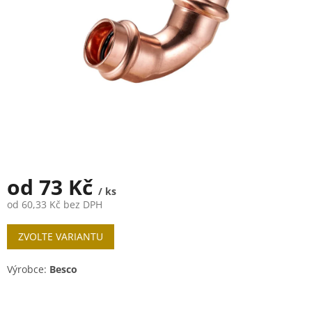
od
73 Kč
/ ks
od
60,33 Kč
bez DPH
Měrná
ZVOLTE VARIANTU
cena:
Výrobce:
Besco