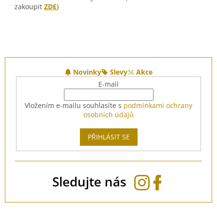
zakoupit
ZDE
)
Z
á
Novinky
Slevy
Akce
p
E-mail
a
t
Vložením e-mailu souhlasíte s
podmínkami ochrany
í
osobních údajů
PŘIHLÁSIT SE
Sledujte nás