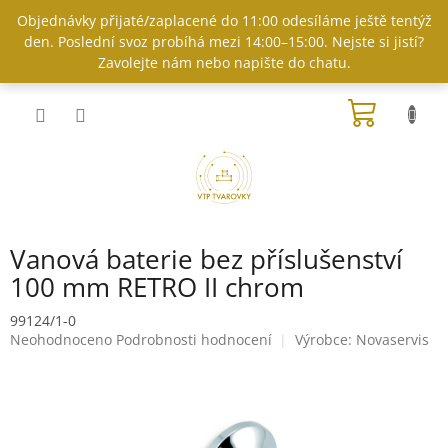
Přejít
Objednávky přijaté/zaplacené do 11:00 odesíláme ještě tentýž
na
den. Poslední svoz probíhá mezi 14:00–15:00. Nejste si jistí?
obsah
Zavolejte nám nebo napište do chatu.
NÁKUP
KOŠÍK
Vanová baterie bez příslušenství
100 mm RETRO II chrom
99124/1-0
Průměrné
Neohodnoceno
Podrobnosti hodnocení
Výrobce:
Novaservis
hodnocení
produktu
je
0,0
z