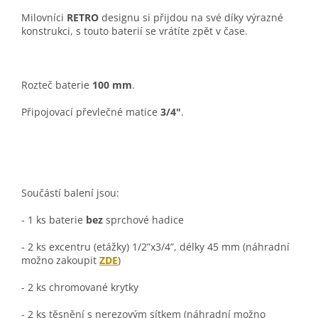
Milovníci
RETRO
designu si přijdou na své díky výrazné
konstrukci, s touto baterií se vrátíte zpět v čase.
Rozteč baterie
100 mm
.
Připojovací převlečné matice
3/4"
.
Součástí balení jsou:
- 1 ks baterie
bez
sprchové hadice
- 2 ks excentru (etážky) 1/2”x3/4”, délky 45 mm (náhradní
možno zakoupit
ZDE
)
- 2 ks chromované krytky
- 2 ks těsnění s nerezovým sítkem (náhradní možno