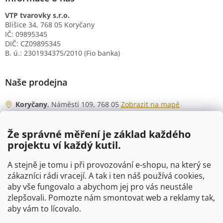
VTP tvarovky s.r.o.
Blišice 34, 768 05 Koryčany
IČ: 09895345
DIČ: CZ09895345
B. ú.: 2301934375/2010 (Fio banka)
Naše prodejna
Koryčany
, Náměstí 109, 768 05
Zobrazit na mapě
Otevírací doba
Že správné měření je základ každého
Po - Čt
06:00 - 07:00
projektu ví každý kutil.
07:30 - 15:30
Pá
06:00 - 07:00
A stejně je tomu i při provozování e-shopu, na který se
07:30 - 15:00
zákazníci rádi vracejí. A tak i ten náš používá cookies,
aby vše fungovalo a abychom jej pro vás neustále
So
07:00 - 10:00
zlepšovali. Pomozte nám smontovat web a reklamy tak,
Ne
zavřeno
aby vám to lícovalo.