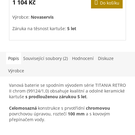
1 104 Kč
Do košíku
V
Výrobce:
Novaservis
M
Záruka na těsnost kartuše:
5 let
Popis
Související soubory (2)
Hodnocení
Diskuze
Výrobce
Vanová baterie se spodním vývodem série TITANIA RETRO
II chrom
(99124/1,0) obsahuje k
valitní a odolné keramické
kartuše
s prodlouženou zárukou 5 let
.
Celomosazná
konstrukce s p
rvotřídní
chromovou
povrchovou úpravou, roztečí
100 mm
a s
kovovým
přepínačem vody.