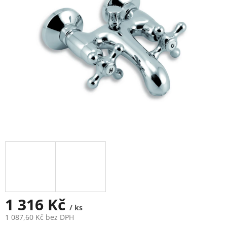
5
hvězdiček.
1 316 Kč
/ ks
1 087,60 Kč bez DPH