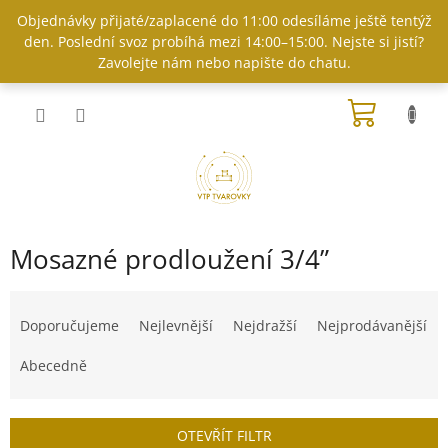
Přejít
Objednávky přijaté/zaplacené do 11:00 odesíláme ještě tentýž
na
den. Poslední svoz probíhá mezi 14:00–15:00. Nejste si jistí?
obsah
Zavolejte nám nebo napište do chatu.
NÁKUP
KOŠÍK
Mosazné prodloužení 3/4”
Ř
a
Doporučujeme
Nejlevnější
Nejdražší
Nejprodávanější
z
e
Abecedně
n
í
p
OTEVŘÍT FILTR