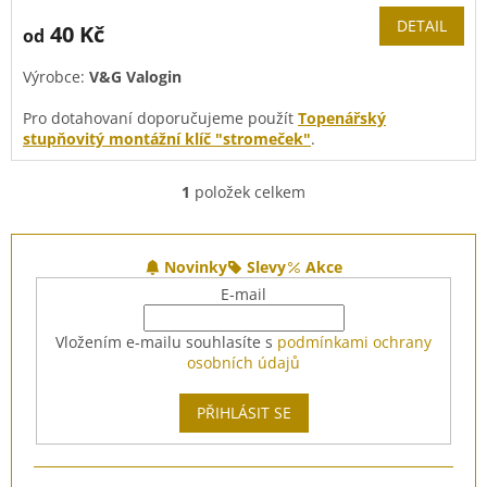
DETAIL
40 Kč
od
Výrobce:
V&G Valogin
Pro dotahovaní doporučujeme použít
Topenářský
stupňovitý montážní klíč "stromeček"
.
1
položek celkem
O
v
l
Z
á
á
Novinky
Slevy
Akce
d
p
E-mail
a
a
c
t
Vložením e-mailu souhlasíte s
podmínkami ochrany
í
í
osobních údajů
p
r
v
PŘIHLÁSIT SE
k
y
v