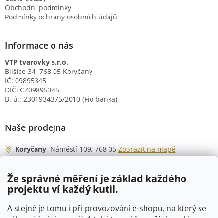
Obchodní podmínky
Podmínky ochrany osobních údajů
Informace o nás
VTP tvarovky s.r.o.
Blišice 34, 768 05 Koryčany
IČ: 09895345
DIČ: CZ09895345
B. ú.: 2301934375/2010 (Fio banka)
Naše prodejna
Koryčany
, Náměstí 109, 768 05
Zobrazit na mapě
Otevírací doba
Že správné měření je základ každého
Po - Čt
06:00 - 07:00
projektu ví každý kutil.
07:30 - 15:30
Pá
06:00 - 07:00
A stejně je tomu i při provozování e-shopu, na který se
07:30 - 15:00