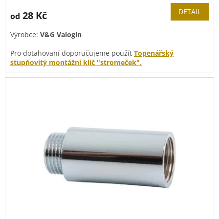
produktu
DETAIL
28 Kč
od
je
5,0
Výrobce:
V&G Valogin
z
5
Pro dotahovaní doporučujeme použít
Topenářský
hvězdiček.
stupňovitý montážní klíč "stromeček".