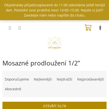
Přejít
Objednávky přijaté/zaplacené do 11:00 odesíláme ještě tentýž
na
den. Poslední svoz probíhá mezi 14:00–15:00. Nejste si jistí?
obsah
Zavolejte nám nebo napište do chatu.
NÁKUP
KOŠÍK
Mosazné prodloužení 1/2”
Ř
a
Doporučujeme
Nejlevnější
Nejdražší
Nejprodávanější
z
e
Abecedně
n
í
p
OTEVŘÍT FILTR