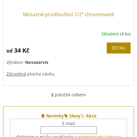
Mosazné prodloužení 1/2” chromované
Skladem
(4 ks)
DETAIL
34 Kč
od
Výrobce:
Novaservis
Zdrsněná
plocha závitu.
Pro dotahovaní doporučujeme použít "
Topenářský
stupňovitý montážní klíč "stromeček
".
2
položek celkem
O
v
l
Z
á
á
Novinky
Slevy
Akce
d
p
E-mail
a
a
c
t
Vložením e-mailu souhlasíte s
podmínkami ochrany