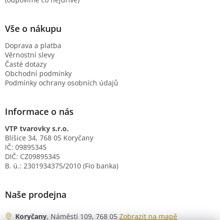
Vše o nákupu
Doprava a platba
Věrnostní slevy
Časté dotazy
Obchodní podmínky
Podmínky ochrany osobních údajů
Informace o nás
VTP tvarovky s.r.o.
Blišice 34, 768 05 Koryčany
IČ: 09895345
DIČ: CZ09895345
B. ú.: 2301934375/2010 (Fio banka)
Naše prodejna
Koryčany
, Náměstí 109, 768 05
Zobrazit na mapě