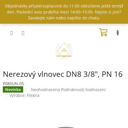
Přejít
Objednávky přijaté/zaplacené do 11:00 odesíláme ještě tentýž
na
den. Poslední svoz probíhá mezi 14:00–15:00. Nejste si jistí?
obsah
Zavolejte nám nebo napište do chatu.
NÁKUP
KOŠÍK
Nerezový vlnovec DN8 3/8", PN 16
P080UN-05
Průměrné
Neohodnoceno
Podrobnosti hodnocení
Novinka
hodnocení
Výrobce:
Flexira
produktu
je
0,0
z
5
hvězdiček.