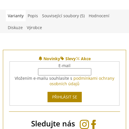
M
Varianty
Popis
Související soubory (5)
Hodnocení
P
Diskuze
Výrobce
Z
á
Novinky
Slevy
Akce
p
E-mail
a
t
Vložením e-mailu souhlasíte s
podmínkami ochrany
í
osobních údajů
PŘIHLÁSIT SE
Sledujte nás