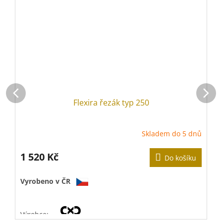
Flexira řezák typ 250
Skladem do 5 dnů
1 520 Kč
Do košíku
V
Vyrobeno v ČR
V
Výrobce: