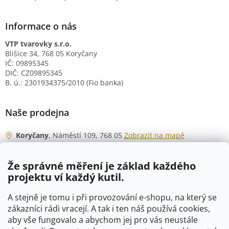
Informace o nás
VTP tvarovky s.r.o.
Blišice 34, 768 05 Koryčany
IČ: 09895345
DIČ: CZ09895345
B. ú.: 2301934375/2010 (Fio banka)
Naše prodejna
Koryčany
, Náměstí 109, 768 05
Zobrazit na mapě
Otevírací doba
Že správné měření je základ každého
Po - Čt
06:00 - 07:00
projektu ví každý kutil.
07:30 - 15:30
Pá
06:00 - 07:00
A stejně je tomu i při provozování e-shopu, na který se
07:30 - 15:00
zákazníci rádi vracejí. A tak i ten náš používá cookies,
aby vše fungovalo a abychom jej pro vás neustále
So
07:00 - 10:00