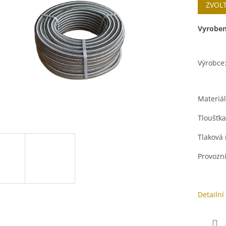
5
ZVOL
cena:
hvězdiček.
Vyroben
Výrobce
Materiál
Tloušťka
Tlaková 
Provozní
Detailní