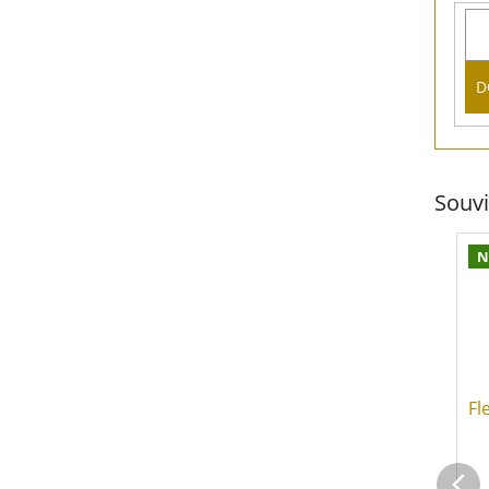
D
Souvi
N
Fl