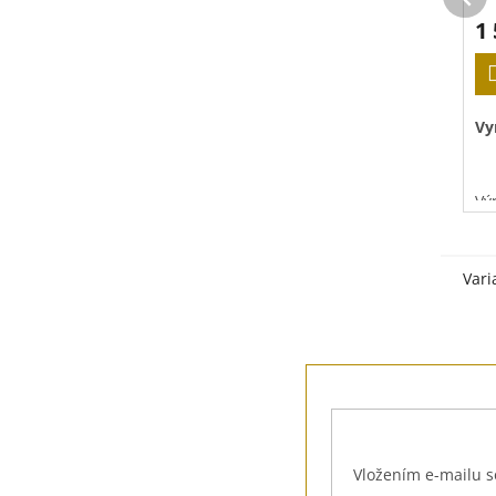
1
Vy
Vý
Vari
Z
á
p
a
t
Vložením e-mailu s