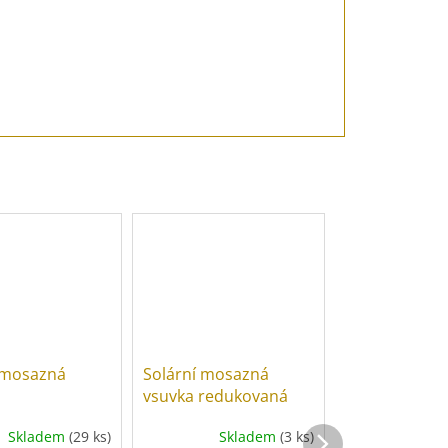
Novinka
 mosazná
Solární mosazná
Nerezový vln
vsuvka redukovaná
DN12 s matic
x 1/2", PN 16
Skladem
(29 ks)
Skladem
(3 ks)