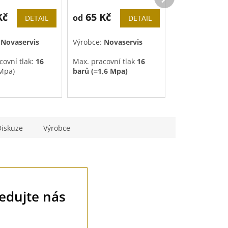
Kč
65 Kč
110 Kč
od
od
DETAIL
DETAIL
:
Novaservis
Výrobce:
Novaservis
Vyrobeno v ČR
covní tlak:
16
Max. pracovní tlak
16
Mpa)
barů (=1,6 Mpa)
Výrobce:
oda, Glykol
Použití:
Voda, Glykol
 teplota média:
0
Pracovní teplota
média 0
Materiál vlnov
- 150°C
1.4404
(
AISI 31
Diskuze
Výrobce
Tloušťka stěny
Tlaková řada:
P
Provozní teplo
až
+200 °C
ledujte nás