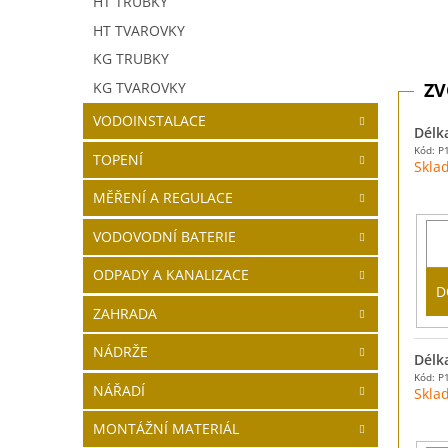
HT TRUBKY
HT TVAROVKY
KG TRUBKY
KG TVAROVKY
VODOINSTALACE
Délk
Kód: P
TOPENÍ
Skla
MĚŘENÍ A REGULACE
VODOVODNÍ BATERIE
ODPADY A KANALIZACE
D
ZAHRADA
NÁDRŽE
Délk
Kód: P
NÁŘADÍ
Skla
MONTÁŽNÍ MATERIÁL