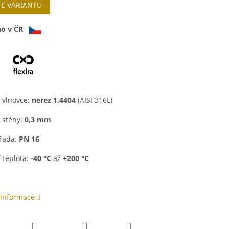
TE VARIANTU
o v ČR
:
 vlnovce:
nerez 1.4404
(
AISI 316L)
 stěny:
0,3 mm
řada:
PN 16
 teplota:
-40 °C
až
+200 °C
 informace