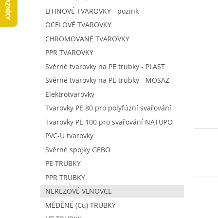
í
LITINOVÉ TVAROVKY - pozink
p
OCELOVÉ TVAROVKY
a
n
CHROMOVANÉ TVAROVKY
e
PPR TVAROVKY
l
Svěrné tvarovky na PE trubky - PLAST
Svěrné tvarovky na PE trubky - MOSAZ
Elektrotvarovky
Tvarovky PE 80 pro polyfúzní svařování
Tvarovky PE 100 pro svařování NATUPO
PVC-U tvarovky
Svěrné spojky GEBO
PE TRUBKY
PPR TRUBKY
NEREZOVÉ VLNOVCE
MĚDĚNÉ (Cu) TRUBKY