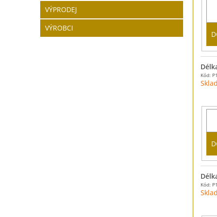
VÝPRODEJ
VÝROBCI
D
Délk
Kód: P
Skla
D
Délk
Kód: P
Skla