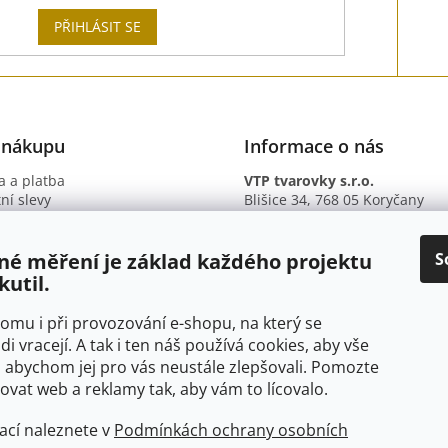
PŘIHLÁSIT SE
 nákupu
Informace o nás
 a platba
VTP tvarovky s.r.o.
ní slevy
Blišice 34, 768 05 Koryčany
otazy
IČ: 09895345
ní podmínky
DIČ: CZ09895345
ky ochrany osobních údajů
B. ú.: 2301934375/2010 (Fio ba
S
né měření je základ každého projektu
kutil.
 tomu i při provozování e-shopu, na který se
di vracejí. A tak i ten náš používá cookies, aby vše
 abychom jej pro vás neustále zlepšovali. Pomozte
at web a reklamy tak, aby vám to lícovalo.
ací naleznete v
Podmínkách ochrany osobních