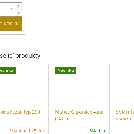
O KOŠÍKU
sející produkty
ovinka
Novinka
exira řezák typ 250
Matice G poniklovaná
Solární
(O&T)
vsuvka
Skladem do 5 dnů
Skladem