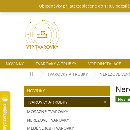
Přejít
Objednávky přijaté/zaplacené do 11:00 odesílám
na
obsah
NOVINKY
TVAROVKY A TRUBKY
VODOINSTALACE
Domů
TVAROVKY A TRUBKY
NEREZOVÉ VLN
P
Ner
o
Přeskočit
NOVINKY
kategorie
s
Novin
t
TVAROVKY A TRUBKY
r
MOSAZNÉ TVAROVKY
a
NEREZOVÉ TVAROVKY
n
n
MĚDĚNÉ (Cu) TVAROVKY