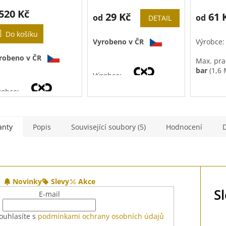
 520 Kč
29 Kč
61 
od
od
DETAIL
Do košíku
Vyrobeno v ČR
Výrobce
robeno v ČR
Max. pra
bar
(1,6 
Výrobce:
Použití:
V
robce:
Pracovní
Materiál
- 150°C
matice:
mosaz
CuZn40Pb2
anty
Popis
Související soubory (5)
Hodnocení
Povrchová
úprava:
niklem
(Ni 5 µm)
Novinky
Slevy
Akce
S
E-mail
ouhlasíte s
podmínkami ochrany osobních údajů