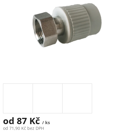
5
hvězdiček.
od
87 Kč
/ ks
od
71,90 Kč
bez DPH