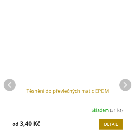
Těsnění do převlečných matic EPDM
Skladem
(31 ks)
Průměrné
P
hodnocení
h
produktu
3,40 Kč
p
od
DETAIL
je
j
5,0
5