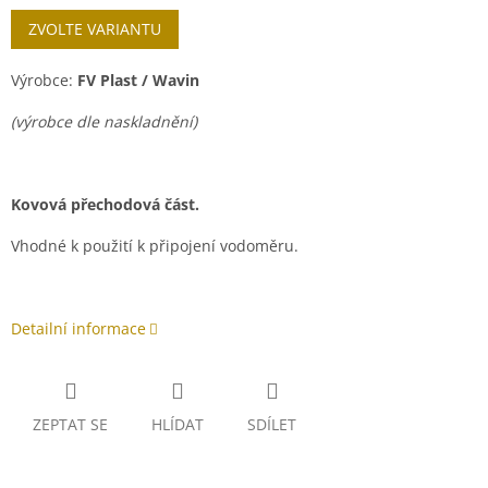
Měrná
ZVOLTE VARIANTU
cena:
Výrobce:
FV Plast / Wavin
(výrobce dle naskladnění)
Kovová přechodová část.
Vhodné k použití k připojení vodoměru.
Detailní informace
ZEPTAT SE
HLÍDAT
SDÍLET