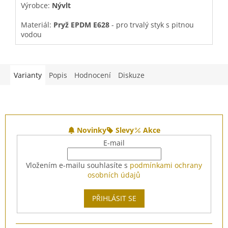
Výrobce:
Nývlt
M
z
z
5
5
Materiál:
Pryž EPDM E628
- pro trvalý styk s pitnou
T
hvězdiček.
h
vodou
Teplota:
-30ºC
až
+70ºC
Varianty
Popis
Hodnocení
Diskuze
Z
á
Novinky
Slevy
Akce
p
E-mail
a
t
Vložením e-mailu souhlasíte s
podmínkami ochrany
í
osobních údajů
PŘIHLÁSIT SE