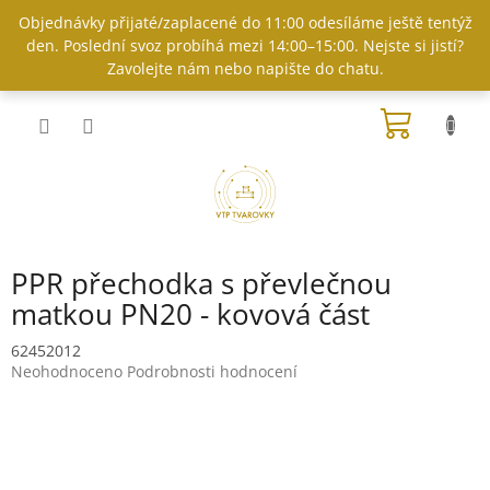
Přejít
Objednávky přijaté/zaplacené do 11:00 odesíláme ještě tentýž
na
den. Poslední svoz probíhá mezi 14:00–15:00. Nejste si jistí?
obsah
Zavolejte nám nebo napište do chatu.
NÁKUP
KOŠÍK
PPR přechodka s převlečnou
matkou PN20 - kovová část
62452012
Průměrné
Neohodnoceno
Podrobnosti hodnocení
hodnocení
produktu
je
0,0
z