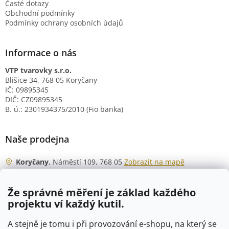
Časté dotazy
Obchodní podmínky
Podmínky ochrany osobních údajů
Informace o nás
VTP tvarovky s.r.o.
Blišice 34, 768 05 Koryčany
IČ: 09895345
DIČ: CZ09895345
B. ú.: 2301934375/2010 (Fio banka)
Naše prodejna
Koryčany
, Náměstí 109, 768 05
Zobrazit na mapě
Otevírací doba
Že správné měření je základ každého
Po - Čt
06:00 - 07:00
projektu ví každý kutil.
07:30 - 15:30
Pá
06:00 - 07:00
A stejně je tomu i při provozování e-shopu, na který se