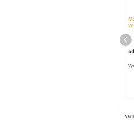
Mo
vn
o
Vý
Vari