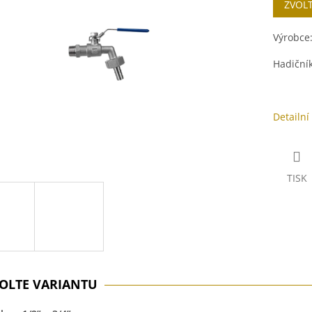
ZVOL
cena:
ek.
Výrobce
Hadiční
Detailní
TISK