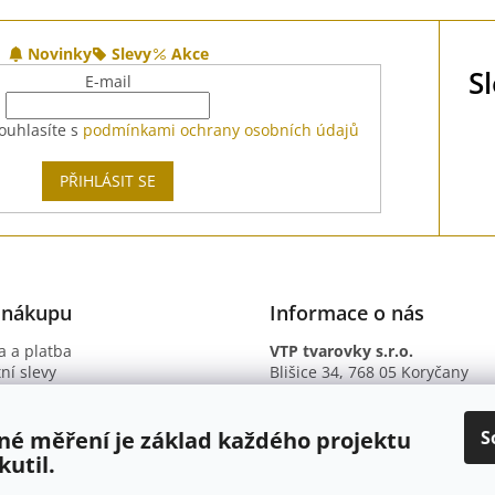
Novinky
Slevy
Akce
S
E-mail
ouhlasíte s
podmínkami ochrany osobních údajů
PŘIHLÁSIT SE
 nákupu
Informace o nás
 a platba
VTP tvarovky s.r.o.
ní slevy
Blišice 34, 768 05 Koryčany
otazy
IČ: 09895345
ní podmínky
DIČ: CZ09895345
ky ochrany osobních údajů
B. ú.: 2301934375/2010 (Fio ba
S
né měření je základ každého projektu
kutil.