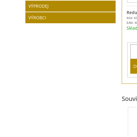
VÝPRODEJ
Redu
VÝROBCI
Kód: 6
EAN:
4
Skl
D
Souvi