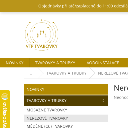
Přejít
Objednávky přijaté/zaplacené do 11:00 odesílám
na
obsah
NOVINKY
TVAROVKY A TRUBKY
VODOINSTALACE
Domů
TVAROVKY A TRUBKY
NEREZOVÉ TVA
P
Ner
o
Přeskočit
NOVINKY
kategorie
s
Průměr
Neoho
t
TVAROVKY A TRUBKY
hodnoc
r
produk
MOSAZNÉ TVAROVKY
a
je
NEREZOVÉ TVAROVKY
n
0,0
z
n
MĚDĚNÉ (Cu) TVAROVKY