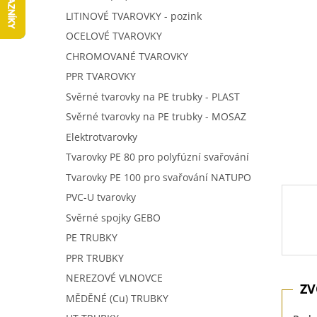
5
í
LITINOVÉ TVAROVKY - pozink
hvězdič
p
OCELOVÉ TVAROVKY
a
n
CHROMOVANÉ TVAROVKY
e
PPR TVAROVKY
l
Svěrné tvarovky na PE trubky - PLAST
Svěrné tvarovky na PE trubky - MOSAZ
Elektrotvarovky
Tvarovky PE 80 pro polyfúzní svařování
Tvarovky PE 100 pro svařování NATUPO
PVC-U tvarovky
Svěrné spojky GEBO
PE TRUBKY
PPR TRUBKY
NEREZOVÉ VLNOVCE
MĚDĚNÉ (Cu) TRUBKY