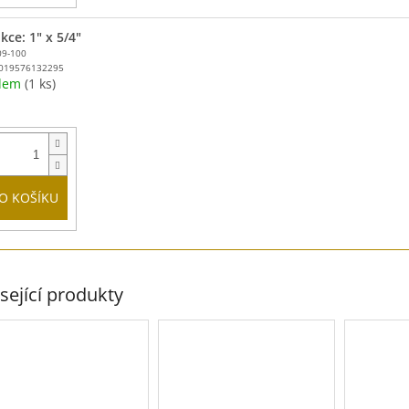
kce: 1" x 5/4"
09-100
019576132295
adem
(1 ks)
O KOŠÍKU
sející produkty