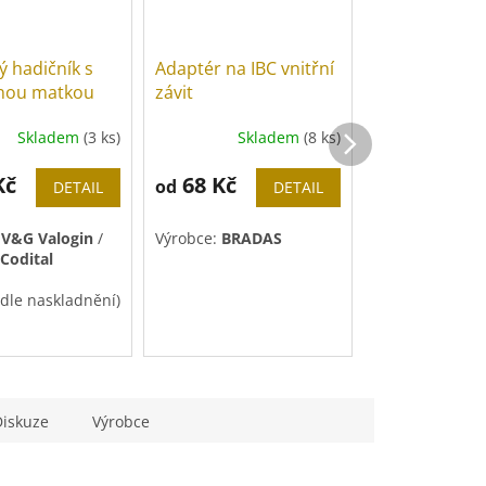
 hadičník s
Adaptér na IBC vnitřní
Mosazná rych
čnou matkou
závit
s aerátorem
Skladem
(3 ks)
Skladem
(8 ks)
Sk
é
ní
238 Kč
u
Kč
68 Kč
od
DETAIL
DETAIL
Do košíku
:
V&G Valogin
/
Výrobce:
BRADAS
Codital
Výrobce:
Novas
k.
 dle naskladnění)
ní:
ručně
Diskuze
Výrobce