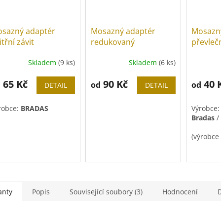
sazný adaptér
Mosazný adaptér
Mosazný
itřní závit
redukovaný
převle
přímý
Skladem
(9 ks)
Skladem
(6 ks)
Průměrn
hodnoce
65 Kč
90 Kč
produkt
40 
d
od
od
DETAIL
DETAIL
je
5,0
robce:
BRADAS
Výrobce
z
Bradas
/
5
hvězdiče
(výrobce
Utahová
anty
Popis
Související soubory (3)
Hodnocení