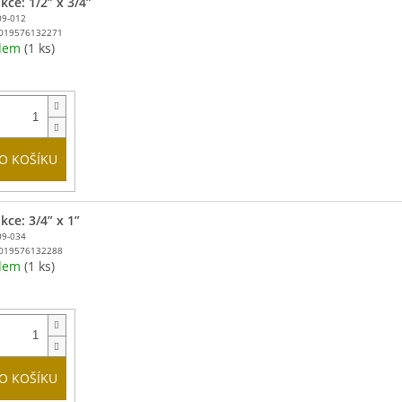
ce: 1/2” x 3/4”
09-012
019576132271
adem
(1 ks)
O KOŠÍKU
kce: 3/4” x 1”
09-034
019576132288
adem
(1 ks)
O KOŠÍKU