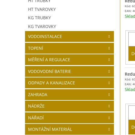
HT TRUBKY
Reduk
Kód: 6
HT TVAROVKY
EAN:
4
Skl
KG TRUBKY
KG TVAROVKY
VODOINSTALACE
TOPENÍ
D
MĚŘENÍ A REGULACE
VODOVODNÍ BATERIE
Redu
Kód: 6
ODPADY A KANALIZACE
EAN:
4
Skl
ZAHRADA
NÁDRŽE
NÁŘADÍ
D
MONTÁŽNÍ MATERIÁL