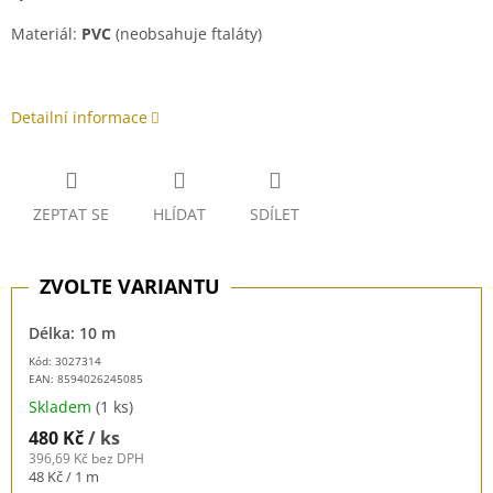
Materiál:
PVC
(neobsahuje ftaláty)
Detailní informace
ZEPTAT SE
HLÍDAT
SDÍLET
Délka: 10 m
Kód: 3027314
EAN:
8594026245085
Skladem
(1 ks)
480 Kč
/ ks
396,69 Kč bez DPH
Měrná
48 Kč / 1 m