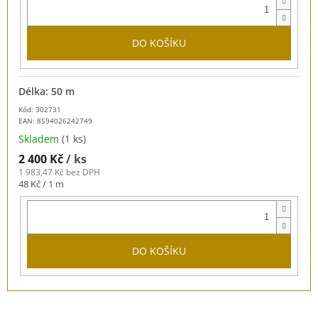
DO KOŠÍKU
Délka: 50 m
Kód: 302731
EAN:
8594026242749
Skladem
(1 ks)
2 400 Kč
/ ks
1 983,47 Kč bez DPH
Měrná
48 Kč / 1 m
cena:
DO KOŠÍKU