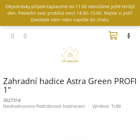
Přejít
Objednávky přijaté/zaplacené do 11:00 odesíláme ještě tentýž
na
den. Poslední svoz probíhá mezi 14:00–15:00. Nejste si jistí?
obsah
Zavolejte nám nebo napište do chatu.
NÁKUP
KOŠÍK
Zahradní hadice Astra Green PROFI
1"
3027314
Průměrné
Neohodnoceno
Podrobnosti hodnocení
Výrobce:
TUBI
hodnocení
produktu
je
0,0
z