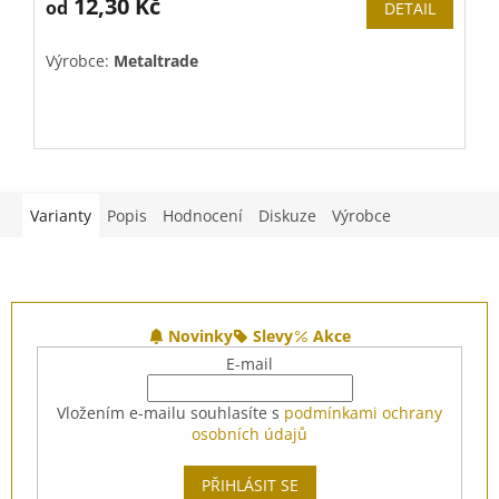
12,30 Kč
p
od
DETAIL
j
5
Výrobce:
Metaltrade
V
z
5
h
Varianty
Popis
Hodnocení
Diskuze
Výrobce
Z
á
Novinky
Slevy
Akce
p
E-mail
a
t
Vložením e-mailu souhlasíte s
podmínkami ochrany
í
osobních údajů
PŘIHLÁSIT SE