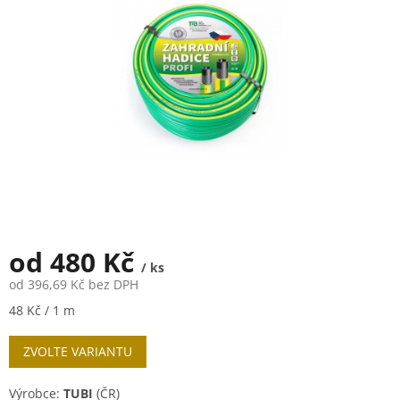
5
hvězdiček.
od
480 Kč
/ ks
od
396,69 Kč
bez DPH
Měrná
48 Kč / 1 m
cena:
ZVOLTE VARIANTU
Výrobce:
TUBI
(ČR)