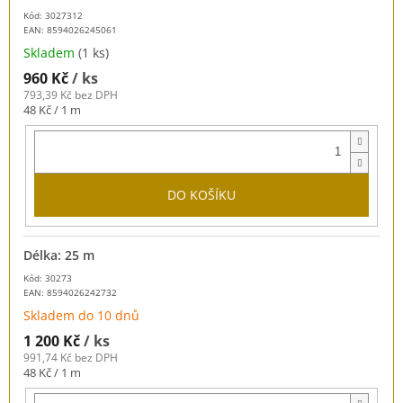
Kód: 3027312
EAN:
8594026245061
Skladem
(1 ks)
960 Kč
/ ks
793,39 Kč bez DPH
Měrná
48 Kč / 1 m
cena:
DO KOŠÍKU
Délka: 25 m
Kód: 30273
EAN:
8594026242732
Skladem do 10 dnů
1 200 Kč
/ ks
991,74 Kč bez DPH
Měrná
48 Kč / 1 m
cena: