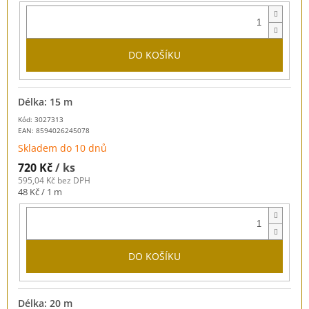
cena:
DO KOŠÍKU
Délka: 15 m
Kód: 3027313
EAN:
8594026245078
Skladem do 10 dnů
720 Kč
/ ks
595,04 Kč bez DPH
Měrná
48 Kč / 1 m
cena:
DO KOŠÍKU
Délka: 20 m