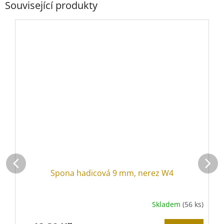
Související produkty
Spona hadicová 9 mm, nerez W4
Skladem
(56 ks)
P
h