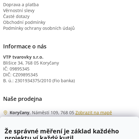
Doprava a platba
Věrnostní slevy
Časté dotazy
Obchodní podmínky
Podmínky ochrany osobních údajů
Informace o nás
VTP tvarovky s.r.o.
Blišice 34, 768 05 Koryčany
IČ: 09895345
DIČ: CZ09895345
B. ú.: 2301934375/2010 (Fio banka)
Naše prodejna
Koryčany
, Náměstí 109, 768 05
Zobrazit na mapě
Otevírací doba
Že správné měření je základ každého
Po - Čt
06:00 - 07:00
projektu ví každý kutil.
07:30 - 15:30