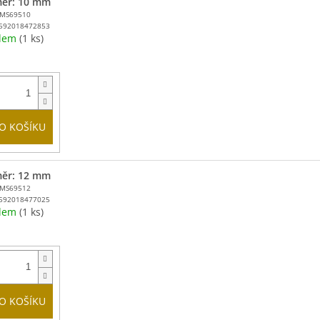
ěr: 10 mm
MMS69510
592018472853
adem
(1 ks)
O KOŠÍKU
ěr: 12 mm
MMS69512
592018477025
adem
(1 ks)
O KOŠÍKU