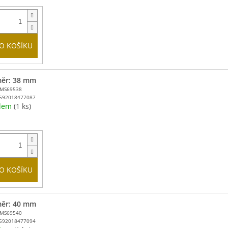
O KOŠÍKU
ěr: 38 mm
MMS69538
592018477087
adem
(1 ks)
O KOŠÍKU
ěr: 40 mm
MMS69540
592018477094