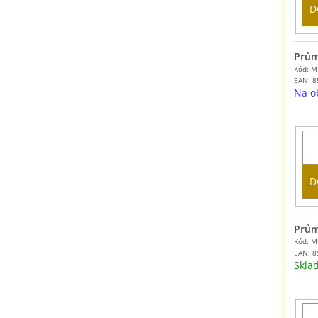
D
Prům
Kód: 
EAN:
8
Na o
D
Prům
Kód: 
EAN:
8
Skl