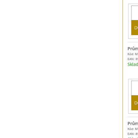
D
Prům
Kód: 
EAN:
8
Skl
D
Prům
Kód: 
EAN:
8