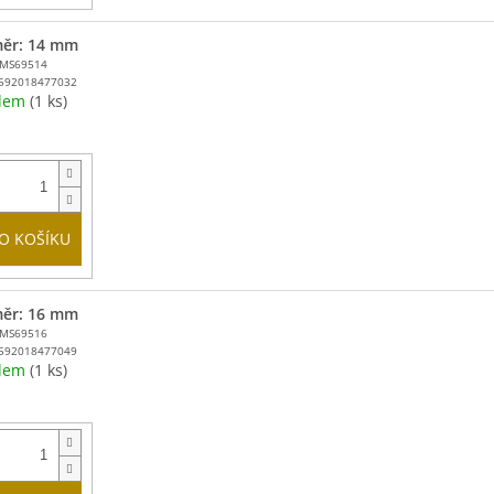
ěr: 14 mm
MMS69514
592018477032
adem
(1 ks)
O KOŠÍKU
ěr: 16 mm
MMS69516
592018477049
adem
(1 ks)