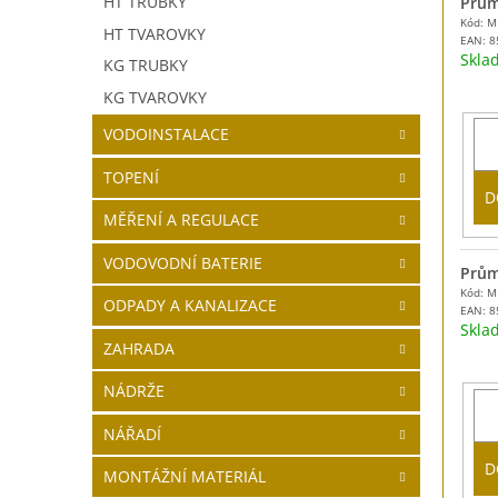
HT TRUBKY
Prům
Kód: 
HT TVAROVKY
EAN:
8
Skl
KG TRUBKY
KG TVAROVKY
VODOINSTALACE
TOPENÍ
D
MĚŘENÍ A REGULACE
VODOVODNÍ BATERIE
Prům
Kód: 
ODPADY A KANALIZACE
EAN:
8
Skl
ZAHRADA
NÁDRŽE
NÁŘADÍ
D
MONTÁŽNÍ MATERIÁL