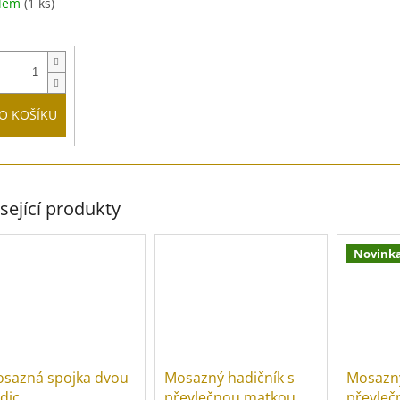
adem
(1 ks)
O KOŠÍKU
sející produkty
Novink
sazná spojka dvou
Mosazný hadičník s
Mosazný
dic
převlečnou matkou
převle