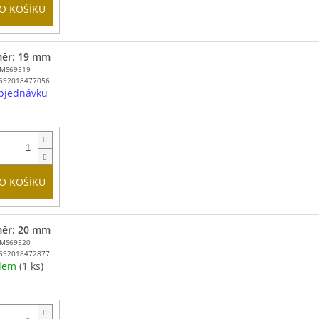
O KOŠÍKU
ěr: 19 mm
MMS69519
592018477056
bjednávku
O KOŠÍKU
ěr: 20 mm
MMS69520
592018472877
adem
(1 ks)