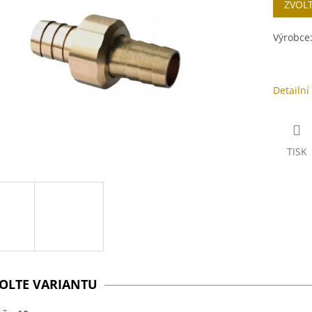
ZVOL
cena:
ek.
Výrobce
Detailní
TISK