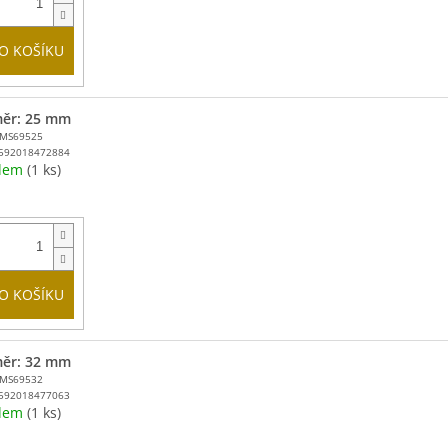
O KOŠÍKU
ěr: 25 mm
MMS69525
592018472884
adem
(1 ks)
O KOŠÍKU
ěr: 32 mm
MMS69532
592018477063
adem
(1 ks)