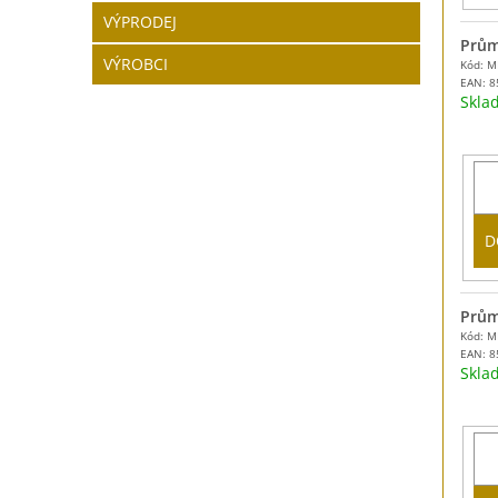
VÝPRODEJ
Prům
VÝROBCI
Kód: 
EAN:
8
Skl
D
Prům
Kód: 
EAN:
8
Skl