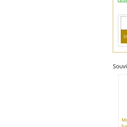
Skl
D
Souvi
Mo
ha