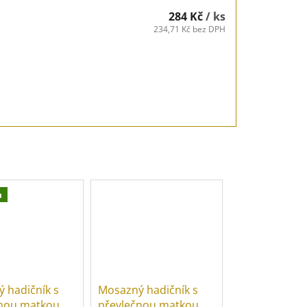
284 Kč
/ ks
234,71 Kč bez DPH
a
 hadičník s
Mosazný hadičník s
Mosazný hadi
čnou matkou
převlečnou matkou
kus