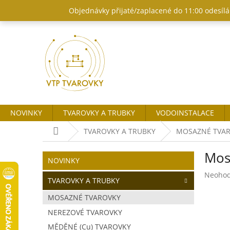
Přejít
Objednávky přijaté/zaplacené do 11:00 odesílám
na
obsah
NOVINKY
TVAROVKY A TRUBKY
VODOINSTALACE
Domů
TVAROVKY A TRUBKY
MOSAZNÉ TVA
P
Mos
o
Přeskočit
NOVINKY
kategorie
s
Průměr
Neoho
t
TVAROVKY A TRUBKY
hodnoc
r
produk
MOSAZNÉ TVAROVKY
a
je
NEREZOVÉ TVAROVKY
n
0,0
z
n
MĚDĚNÉ (Cu) TVAROVKY