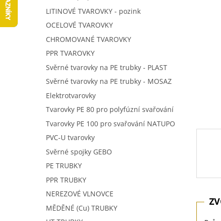
5
í
LITINOVÉ TVAROVKY - pozink
hvězdič
p
OCELOVÉ TVAROVKY
a
n
CHROMOVANÉ TVAROVKY
e
PPR TVAROVKY
l
Svěrné tvarovky na PE trubky - PLAST
Svěrné tvarovky na PE trubky - MOSAZ
Elektrotvarovky
Tvarovky PE 80 pro polyfúzní svařování
Tvarovky PE 100 pro svařování NATUPO
PVC-U tvarovky
Svěrné spojky GEBO
PE TRUBKY
PPR TRUBKY
NEREZOVÉ VLNOVCE
MĚDĚNÉ (Cu) TRUBKY