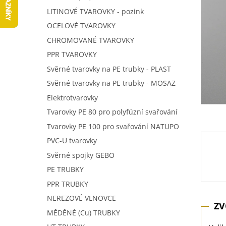
5
í
LITINOVÉ TVAROVKY - pozink
hvězdič
p
OCELOVÉ TVAROVKY
a
n
CHROMOVANÉ TVAROVKY
e
PPR TVAROVKY
l
Svěrné tvarovky na PE trubky - PLAST
Svěrné tvarovky na PE trubky - MOSAZ
Elektrotvarovky
Tvarovky PE 80 pro polyfúzní svařování
Tvarovky PE 100 pro svařování NATUPO
PVC-U tvarovky
Svěrné spojky GEBO
PE TRUBKY
PPR TRUBKY
NEREZOVÉ VLNOVCE
MĚDĚNÉ (Cu) TRUBKY