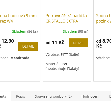
ona hadicová 9 mm,
Potravinářská hadička
Spona h
rez W4
CRISTALLO EXTRA
pozink
Skladem
(56 ks)
Skladem
(98 m)
12,30
8,7
d
od
11 Kč
od
DETAIL
č
Kč
DETAIL
Výrobce:
FITT
(Itálie)
robce:
Metaltrade
Výrobce
Materiál:
PVC
(neobsahuje Ftaláty)
anty
Popis
Související soubory (2)
Hodnocení