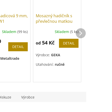
adicová 9 mm,
Mosazný hadičník s
Mosazný hadi
 W1
převlečnou matkou
vnější závit
rohový
Skladem
(99 ks)
Skladem
(5 ks)
Sk
0
54 Kč
25 Kč
od
od
DETAIL
DETAIL
Výrobce:
GEKA
Výrobce:
V&G V
:
Metaltrade
Novaservis
/
SV
Utahování:
ručně
Codital
/
Sobi
(výrobce dle n
Diskuze
Výrobce