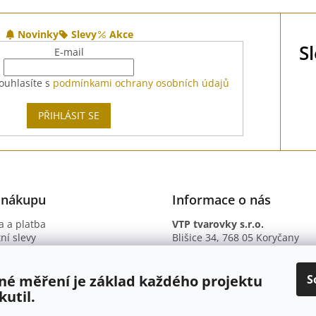
Novinky
Slevy
Akce
S
E-mail
ouhlasíte s
podmínkami ochrany osobních údajů
PŘIHLÁSIT SE
 nákupu
Informace o nás
 a platba
VTP tvarovky s.r.o.
ní slevy
Blišice 34, 768 05 Koryčany
otazy
IČ: 09895345
ní podmínky
DIČ: CZ09895345
ky ochrany osobních údajů
B. ú.: 2301934375/2010 (Fio ba
S
né měření je základ každého projektu
kutil.