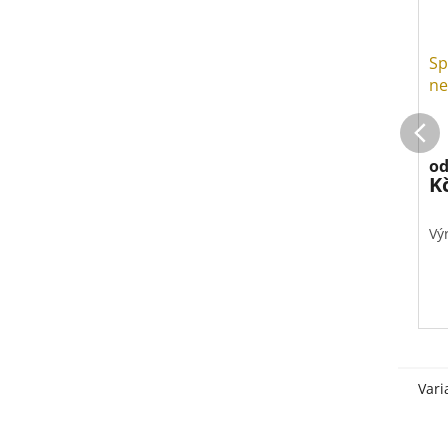
Sp
ne
o
K
Vý
Vari