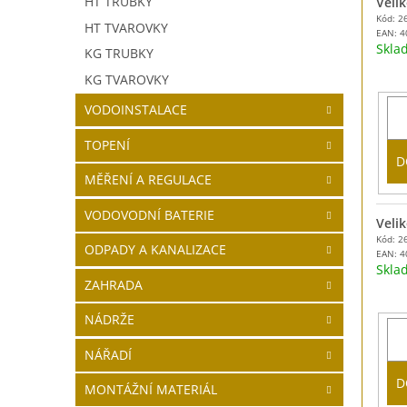
HT TRUBKY
Veli
Kód: 2
HT TVAROVKY
EAN:
4
Skl
KG TRUBKY
KG TVAROVKY
VODOINSTALACE
TOPENÍ
D
MĚŘENÍ A REGULACE
VODOVODNÍ BATERIE
Veli
Kód: 2
ODPADY A KANALIZACE
EAN:
4
Skl
ZAHRADA
NÁDRŽE
NÁŘADÍ
D
MONTÁŽNÍ MATERIÁL