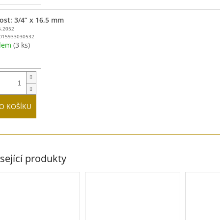
kost: 3/4” x 16,5 mm
6.2052
015933030532
adem
(3 ks)
O KOŠÍKU
sející produkty