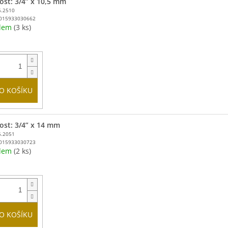
kost: 3/4” x 10,5 mm
6.2510
015933030662
adem
(3 ks)
O KOŠÍKU
kost: 3/4” x 14 mm
6.2051
015933030723
adem
(2 ks)
O KOŠÍKU