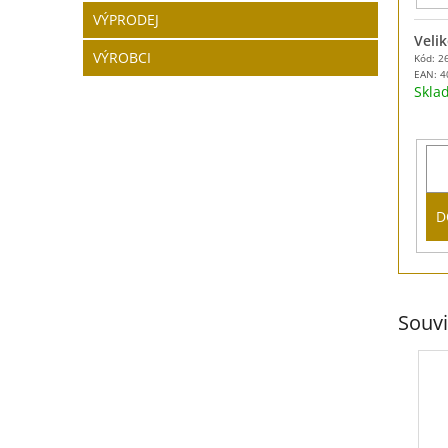
VÝPRODEJ
Veli
VÝROBCI
Kód: 2
EAN:
4
Skl
D
Souvi