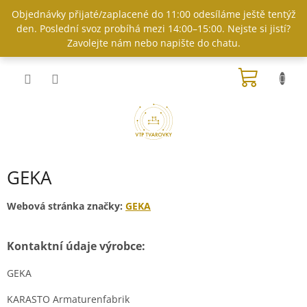
Přejít
Objednávky přijaté/zaplacené do 11:00 odesíláme ještě tentýž
na
den. Poslední svoz probíhá mezi 14:00–15:00. Nejste si jistí?
obsah
Zavolejte nám nebo napište do chatu.
NÁKUP
KOŠÍK
GEKA
Webová stránka značky:
GEKA
Kontaktní údaje výrobce:
GEKA
KARASTO Armaturenfabrik