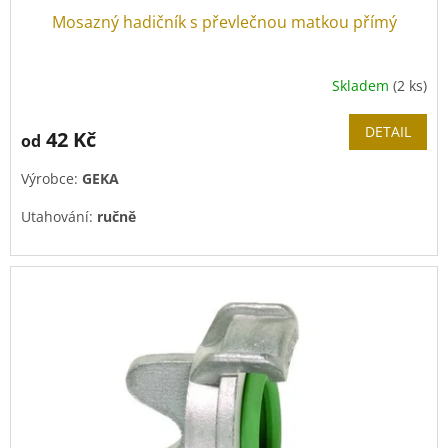
Mosazný hadičník s převlečnou matkou přímý
Skladem
(2 ks)
DETAIL
42 Kč
od
Výrobce:
GEKA
Utahování:
ručně