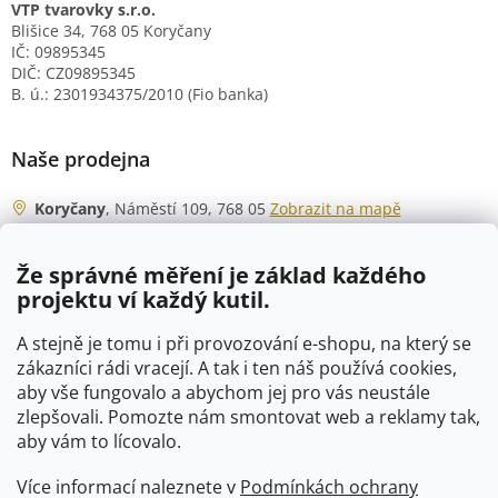
VTP tvarovky s.r.o.
Blišice 34, 768 05 Koryčany
IČ: 09895345
DIČ: CZ09895345
B. ú.: 2301934375/2010 (Fio banka)
Naše prodejna
Koryčany
, Náměstí 109, 768 05
Zobrazit na mapě
Otevírací doba
Že správné měření je základ každého
Po - Čt
06:00 - 07:00
projektu ví každý kutil.
07:30 - 15:30
Pá
06:00 - 07:00
A stejně je tomu i při provozování e-shopu, na který se
07:30 - 15:00
zákazníci rádi vracejí. A tak i ten náš používá cookies,
aby vše fungovalo a abychom jej pro vás neustále
So
07:00 - 10:00
zlepšovali. Pomozte nám smontovat web a reklamy tak,
Ne
zavřeno
aby vám to lícovalo.
Více informací naleznete v
Podmínkách ochrany