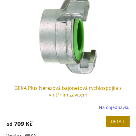
GEKA Plus Nerezová bajonetová rychlospojka s
vnitřním závitem
Na objednávku
DETAIL
709 Kč
od
Výrobce:
GEKA