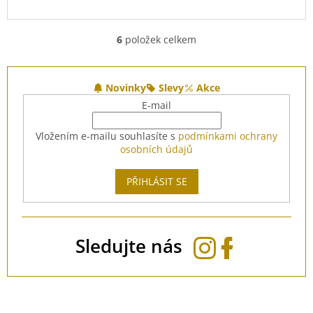
6
položek celkem
O
v
l
Z
á
á
Novinky
Slevy
Akce
d
p
E-mail
a
a
c
t
Vložením e-mailu souhlasíte s
podmínkami ochrany
í
í
osobních údajů
p
r
v
PŘIHLÁSIT SE
k
y
v
ý
Sledujte nás
p
i
s
u