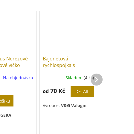
us Nerezové
Bajonetová
Spona hadic
ové víčko
rychlospojka s
nerez W4
hadičníkem
Na objednávku
Skladem
(4 ks)
Skl
Průměrné
hodnocení
č
12,30
od
produktu
70 Kč
od
DETAIL
Kč
je
ošíku
5,0
Výrobce:
V&G Valogin
z
Výrobce:
Metal
5
:
GEKA
hvězdiček.