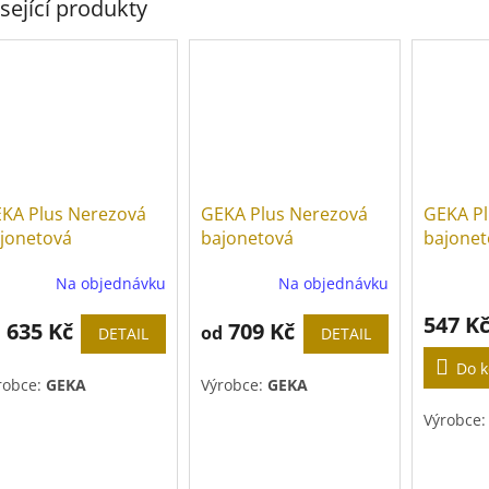
sející produkty
KA Plus Nerezová
GEKA Plus Nerezová
GEKA Pl
jonetová
bajonetová
bajonet
chlospojka s
rychlospojka s
Na objednávku
Na objednávku
dičníkem
vnitřním závitem
547 K
635 Kč
709 Kč
d
od
DETAIL
DETAIL
Do k
robce:
GEKA
Výrobce:
GEKA
Výrobce