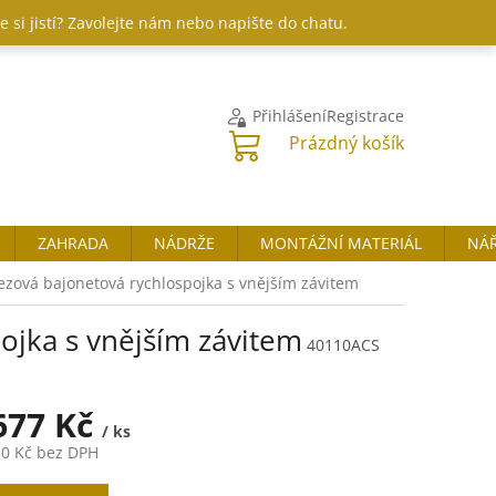
 si jistí? Zavolejte nám nebo napište do chatu.
Přihlášení
Registrace
NÁKUPNÍ
Prázdný košík
KOŠÍK
ZAHRADA
NÁDRŽE
MONTÁŽNÍ MATERIÁL
NÁŘ
zová bajonetová rychlospojka s vnějším závitem
ojka s vnějším závitem
40110ACS
677 Kč
/ ks
50 Kč
bez DPH