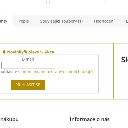
anty
Popis
Související soubory (1)
Hodnocení
D
Novinky
Slevy
Akce
S
E-mail
ouhlasíte s
podmínkami ochrany osobních údajů
PŘIHLÁSIT SE
 nákupu
Informace o nás