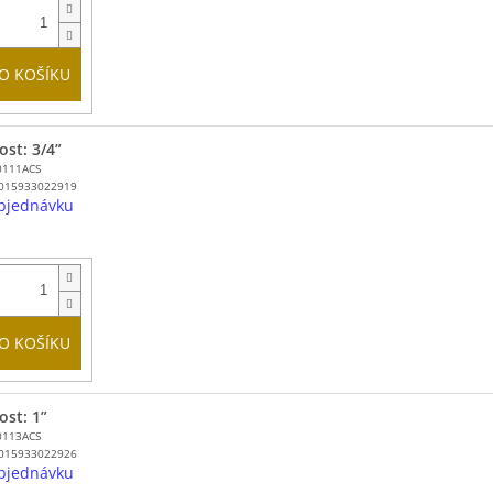
O KOŠÍKU
ost: 3/4”
0111ACS
015933022919
bjednávku
O KOŠÍKU
ost: 1”
0113ACS
015933022926
bjednávku