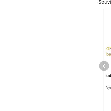
Souvi
GE
ba
ry
ha
o
Vý