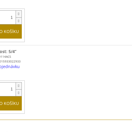
O KOŠÍKU
ost: 5/4”
0114ACS
015933022933
bjednávku
O KOŠÍKU