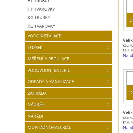
HT TRUBKY
HT TVAROVKY
KG TRUBKY
D
KG TVAROVKY
VODOINSTALACE
Velik
Kód: 4
TOPENÍ
EAN:
4
Na o
MĚŘENÍ A REGULACE
VODOVODNÍ BATERIE
ODPADY A KANALIZACE
D
ZAHRADA
NÁDRŽE
Velik
NÁŘADÍ
Kód: 4
EAN:
4
MONTÁŽNÍ MATERIÁL
Na o