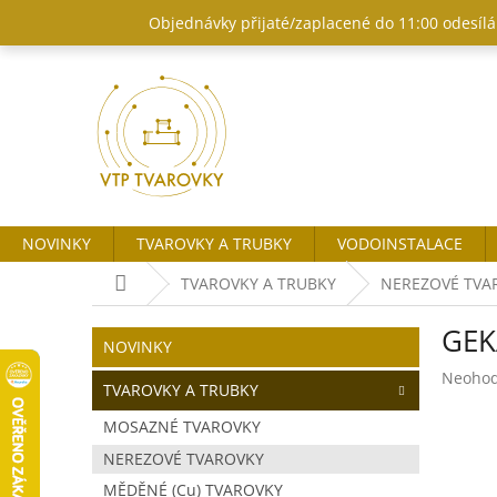
Přejít
Objednávky přijaté/zaplacené do 11:00 odesílám
na
obsah
NOVINKY
TVAROVKY A TRUBKY
VODOINSTALACE
Domů
TVAROVKY A TRUBKY
NEREZOVÉ TVA
P
GEK
o
Přeskočit
NOVINKY
kategorie
s
Průměr
Neoho
t
TVAROVKY A TRUBKY
hodnoc
r
produk
MOSAZNÉ TVAROVKY
a
je
NEREZOVÉ TVAROVKY
n
0,0
z
n
MĚDĚNÉ (Cu) TVAROVKY