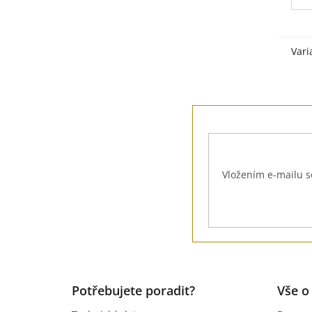
Vari
Z
á
p
a
t
Vložením e-mailu s
í
Potřebujete poradit?
Vše o