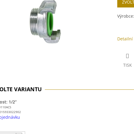
ZVOL
cena:
ek.
Výrobce
Detailní
TISK
ost: 1/2”
0110ACS
015933022902
bjednávku