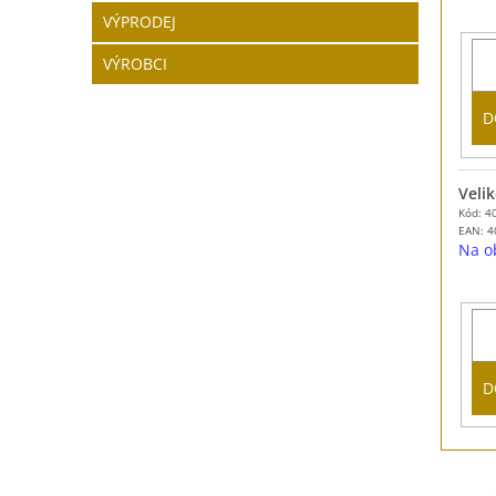
VÝPRODEJ
VÝROBCI
D
Velik
Kód: 4
EAN:
4
Na o
D