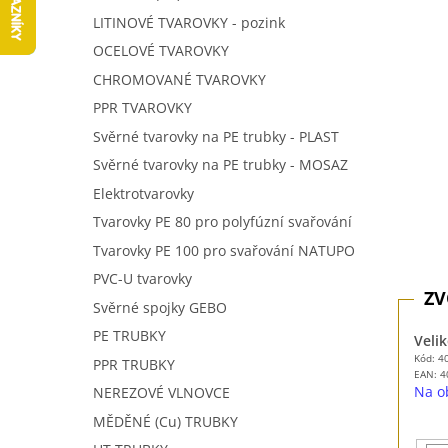
5
í
LITINOVÉ TVAROVKY - pozink
hvězdič
p
OCELOVÉ TVAROVKY
a
n
CHROMOVANÉ TVAROVKY
e
PPR TVAROVKY
l
Svěrné tvarovky na PE trubky - PLAST
Svěrné tvarovky na PE trubky - MOSAZ
Elektrotvarovky
Tvarovky PE 80 pro polyfúzní svařování
Tvarovky PE 100 pro svařování NATUPO
PVC-U tvarovky
Svěrné spojky GEBO
PE TRUBKY
Velik
Kód: 4
PPR TRUBKY
EAN:
4
Na o
NEREZOVÉ VLNOVCE
MĚDĚNÉ (Cu) TRUBKY