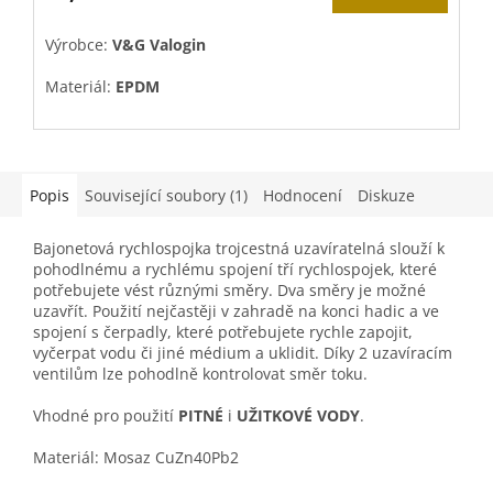
j
5
V
Výrobce:
V&G Valogin
z
5
Materiál:
EPDM
h
Náhradní těsnění do
bajonetových rychlospojek
.
Popis
Související soubory (1)
Hodnocení
Diskuze
Bajonetová rychlospojka trojcestná uzavíratelná slouží k
pohodlnému a rychlému spojení tří rychlospojek, které
potřebujete vést různými směry. Dva směry je možné
uzavřít. Použití nejčastěji v zahradě na konci hadic a ve
spojení s čerpadly, které potřebujete rychle zapojit,
vyčerpat vodu či jiné médium a uklidit. Díky 2 uzavíracím
ventilům lze pohodlně kontrolovat směr toku.
Vhodné pro použití
PITNÉ
i
UŽITKOVÉ VODY
.
Materiál: Mosaz
CuZn40Pb2