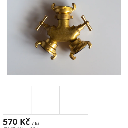
5
hvězdiček.
570 Kč
/ ks