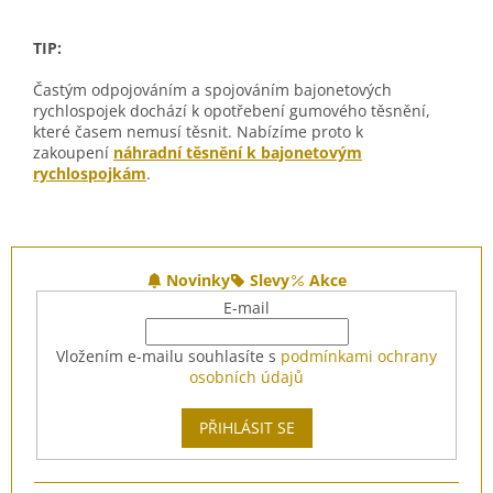
TIP:
Častým odpojováním a spojováním bajonetových
rychlospojek dochází k opotřebení gumového těsnění,
které časem nemusí těsnit. Nabízíme proto k
zakoupení
náhradní těsnění k bajonetovým
rychlospojkám
.
Z
á
Novinky
Slevy
Akce
p
E-mail
a
t
Vložením e-mailu souhlasíte s
podmínkami ochrany
í
osobních údajů
PŘIHLÁSIT SE