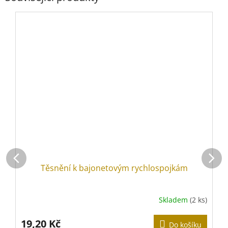
Těsnění k bajonetovým rychlospojkám
Skladem
(2 ks)
P
h
p
19,20 Kč
Do košíku