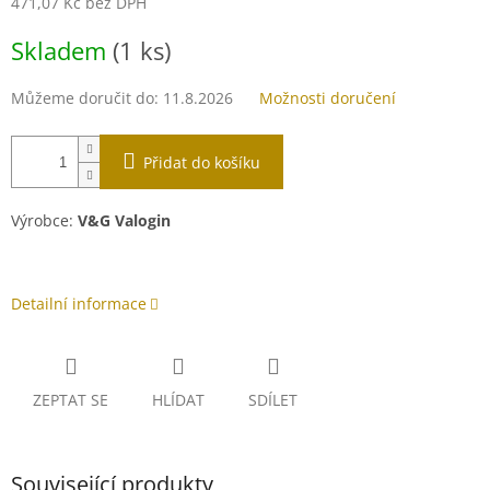
471,07 Kč bez DPH
Měrná
Skladem
(1 ks)
cena:
Můžeme doručit do:
11.8.2026
Možnosti doručení
Přidat do košíku
Výrobce:
V&G Valogin
Detailní informace
ZEPTAT SE
HLÍDAT
SDÍLET
Související produkty