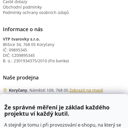
Časté dotazy
Obchodní podmínky
Podmínky ochrany osobních údajů
Informace o nás
VTP tvarovky s.r.o.
Blišice 34, 768 05 Koryčany
IČ: 09895345
DIČ: CZ09895345
B. ú.: 2301934375/2010 (Fio banka)
Naše prodejna
Koryčany
, Náměstí 109, 768 05
Zobrazit na mapě
Otevírací doba
Že správné měření je základ každého
Po - Čt
06:00 - 07:00
projektu ví každý kutil.
07:30 - 15:30
Pá
06:00 - 07:00
A stejně je tomu i při provozování e-shopu, na který se