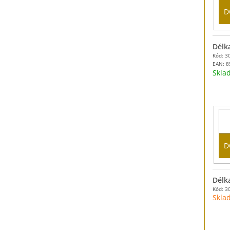
D
Délk
Kód: 3
EAN:
8
Skl
D
Délk
Kód: 3
Skla