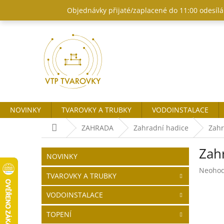
Přejít
Objednávky přijaté/zaplacené do 11:00 odesílám
na
obsah
NOVINKY
TVAROVKY A TRUBKY
VODOINSTALACE
Domů
ZAHRADA
Zahradní hadice
Zahr
P
Zah
o
Přeskočit
NOVINKY
kategorie
s
Průměr
Neoho
t
TVAROVKY A TRUBKY
hodnoc
r
produk
VODOINSTALACE
a
je
n
0,0
TOPENÍ
z
n