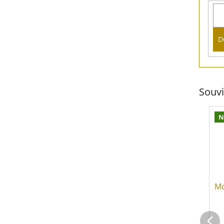
D
Souvi
N
Mo