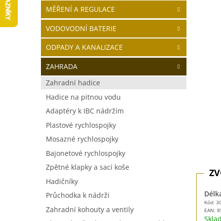
5
í
MĚŘENÍ A REGULACE
hvězdič
p
a
VODOVODNÍ BATERIE
n
ODPADY A KANALIZACE
e
l
ZAHRADA
Zahradní hadice
Hadice na pitnou vodu
Adaptéry k IBC nádržím
Plastové rychlospojky
Mosazné rychlospojky
Bajonetové rychlospojky
Zpětné klapky a sací koše
Hadičníky
Délk
Průchodka k nádrži
Kód: 3
Zahradní kohouty a ventily
EAN:
8
Skl