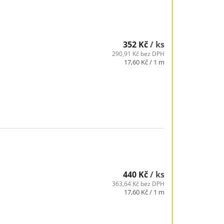
352 Kč
/ ks
290,91 Kč bez DPH
Měrná
17,60 Kč / 1 m
cena:
440 Kč
/ ks
363,64 Kč bez DPH
Měrná
17,60 Kč / 1 m
cena: