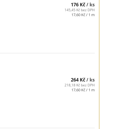
176 Kč
/ ks
145,45 Kč bez DPH
Měrná
17,60 Kč / 1 m
cena:
264 Kč
/ ks
218,18 Kč bez DPH
Měrná
17,60 Kč / 1 m
cena: