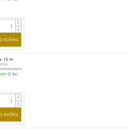
O KOŠÍKU
a: 15 m
02703
5940262245016
adem
(5 ks)
O KOŠÍKU