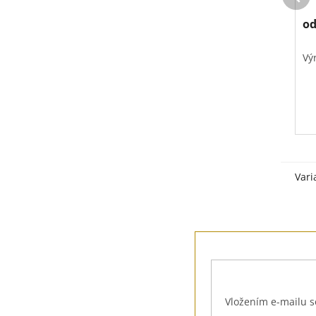
o
Vý
Vari
Z
á
p
a
t
Vložením e-mailu s
í