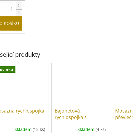
O KOŠÍKU
sející produkty
ovinka
sazná rychlospojka
Bajonetová
Mosazný
rychlospojka s
převle
hadičníkem
přímý
Skladem
(15 ks)
Skladem
(4 ks)
Průměrné
Průměrn