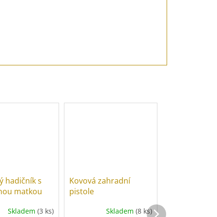
cena:
 hadičník s
Kovová zahradní
Spona hadic
čnou matkou
pistole
nerez W4
Skladem
(3 ks)
Skladem
(8 ks)
Skl
é