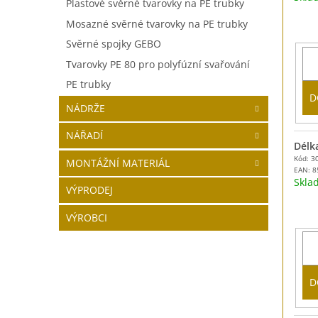
Plastové svěrné tvarovky na PE trubky
Mosazné svěrné tvarovky na PE trubky
Svěrné spojky GEBO
Tvarovky PE 80 pro polyfúzní svařování
PE trubky
D
NÁDRŽE
NÁŘADÍ
Délk
Kód: 3
MONTÁŽNÍ MATERIÁL
EAN:
8
Skl
VÝPRODEJ
VÝROBCI
D