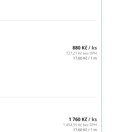
880 Kč
/ ks
727,27 Kč bez DPH
Měrná
17,60 Kč / 1 m
cena:
1 760 Kč
/ ks
1 454,55 Kč bez DPH
Měrná
17,60 Kč / 1 m