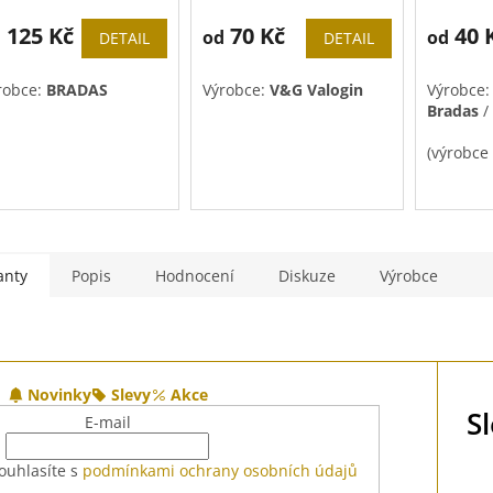
hodnocení
hodnoce
125 Kč
produktu
70 Kč
produkt
40 
d
od
od
DETAIL
DETAIL
je
je
5,0
5,0
robce:
BRADAS
Výrobce:
V&G Valogin
Výrobce
z
z
Bradas
/
5
5
hvězdiček.
hvězdiče
(výrobce
Utahová
anty
Popis
Hodnocení
Diskuze
Výrobce
Novinky
Slevy
Akce
S
E-mail
ouhlasíte s
podmínkami ochrany osobních údajů