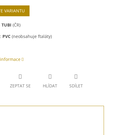
TE VARIANTU
:
TUBI
(ČR)
l:
PVC
(neobsahuje ftaláty)
 informace
ZEPTAT SE
HLÍDAT
SDÍLET