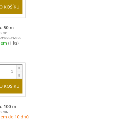
O KOŠÍKU
a: 50 m
02701
594026242596
adem
(1 ks)
O KOŠÍKU
a: 100 m
02706
dem do 10 dnů