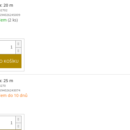
a: 20 m
02702
594026245009
adem
(2 ks)
O KOŠÍKU
a: 25 m
0270
594026243074
dem do 10 dnů