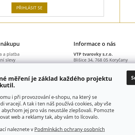
PŘIHLÁSIT SE
 nákupu
Informace o nás
 a platba
VTP tvarovky s.r.o.
ní slevy
Blišice 34, 768 05 Koryčany
otazy
IČ: 09895345
ní podmínky
DIČ: CZ09895345
ky ochrany osobních údajů
B. ú.: 2301934375/2010 (Fio ba
S
né měření je základ každého projektu
kutil.
 tomu i při provozování e-shopu, na který se
di vracejí. A tak i ten náš používá cookies, aby vše
 abychom jej pro vás neustále zlepšovali. Pomozte
at web a reklamy tak, aby vám to lícovalo.
ací naleznete v
Podmínkách ochrany osobních