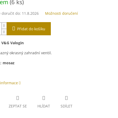
dem
(6 ks)
doručit do:
11.8.2026
Možnosti doručení
Přidat do košíku
:
V&G Valogin
zný okrasný zahradní ventil.
k:
mosaz
 informace
ZEPTAT SE
HLÍDAT
SDÍLET