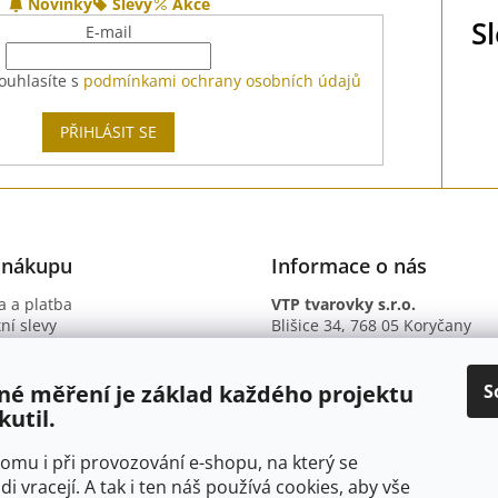
Novinky
Slevy
Akce
S
E-mail
ouhlasíte s
podmínkami ochrany osobních údajů
PŘIHLÁSIT SE
 nákupu
Informace o nás
 a platba
VTP tvarovky s.r.o.
ní slevy
Blišice 34, 768 05 Koryčany
otazy
IČ: 09895345
ní podmínky
DIČ: CZ09895345
ky ochrany osobních údajů
B. ú.: 2301934375/2010 (Fio ba
S
né měření je základ každého projektu
kutil.
 tomu i při provozování e-shopu, na který se
di vracejí. A tak i ten náš používá cookies, aby vše