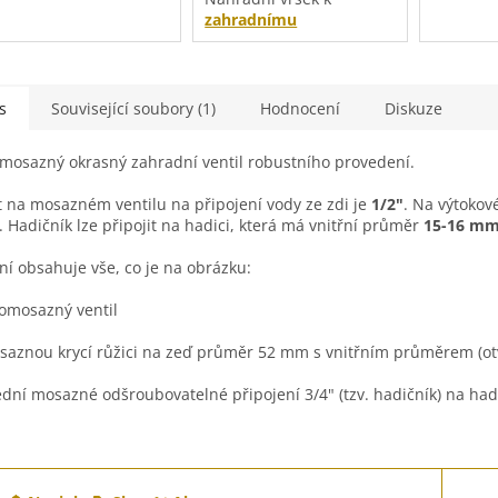
saznému ventilu
.
zahradnímu
mosaznému ventilu
.
teriál:
mosaz
nkovní průměr je
52
s
Související soubory (1)
Hodnocení
Diskuze
m
.
itřní průměr (otvor) je
mosazný okrasný zahradní ventil robustního provedení.
1 mm
.
t na mosazném ventilu na připojení vody ze zdi je
1/2"
. Na výtokové
.
Hadičník lze připojit na hadici, která má vnitřní průměr
15-16 m
ní obsahuje vše, co je na obrázku:
lomosazný ventil
saznou krycí růžici na zeď průměr 52 mm s vnitřním průměrem (
ední mosazné odšroubovatelné připojení 3/4"
(tzv. hadičník) na had