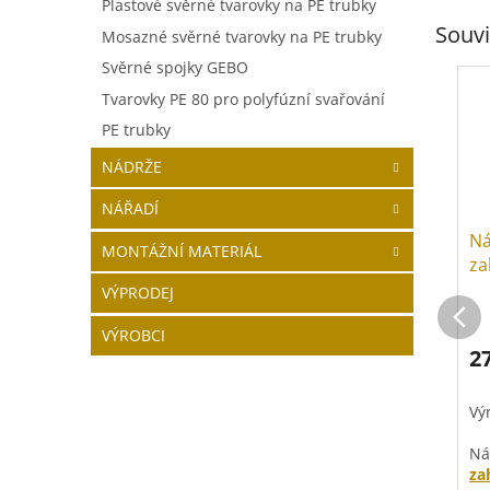
Plastové svěrné tvarovky na PE trubky
Souvi
Mosazné svěrné tvarovky na PE trubky
Svěrné spojky GEBO
Tvarovky PE 80 pro polyfúzní svařování
PE trubky
NÁDRŽE
NÁŘADÍ
Ná
MONTÁŽNÍ MATERIÁL
za
mo
VÝPRODEJ
VÝROBCI
2
Vý
Ná
za