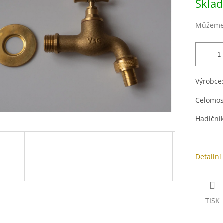
Skla
5
cena:
hvězdiček.
Můžeme 
Výrobce
Celomosa
Hadiční
Detailní
TISK