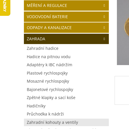
í
MĚŘENÍ A REGULACE
p
a
VODOVODNÍ BATERIE
n
ODPADY A KANALIZACE
e
l
ZAHRADA
Zahradní hadice
Hadice na pitnou vodu
Adaptéry k IBC nádržím
Plastové rychlospojky
Mosazné rychlospojky
Bajonetové rychlospojky
Zpětné klapky a sací koše
Hadičníky
Průchodka k nádrži
Zahradní kohouty a ventily