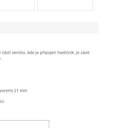
Utahování:
ruč
 části ventilu, kde je připojen hadičník, je závit
m
.
otvorem) 21 mm
ici