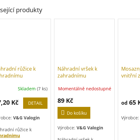
sející produkty
hradní růžice k
Náhradní vršek k
Mosazn
hradnímu
zahradnímu
vnitřní 
saznému ventilu
mosaznému ventilu
Skladem
(7 ks)
Momentálně nedostupné
89 Kč
7,20 Kč
65 
od
DETAIL
Do košíku
robce:
V&G Valogin
Výrobce
Výrobce:
V&G Valogin
hradní růžice k
hradnímu
Náhradní vršek k