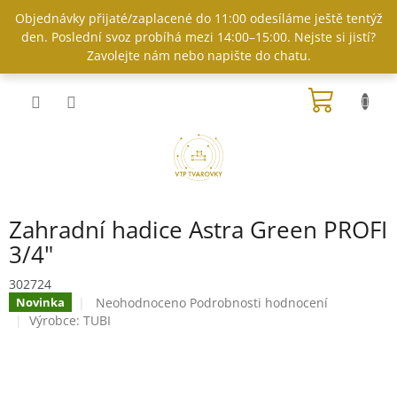
Přejít
Objednávky přijaté/zaplacené do 11:00 odesíláme ještě tentýž
na
den. Poslední svoz probíhá mezi 14:00–15:00. Nejste si jistí?
obsah
Zavolejte nám nebo napište do chatu.
NÁKUP
KOŠÍK
Zahradní hadice Astra Green PROFI
3/4"
302724
Průměrné
Neohodnoceno
Podrobnosti hodnocení
Novinka
hodnocení
Výrobce:
TUBI
produktu
je
0,0
z