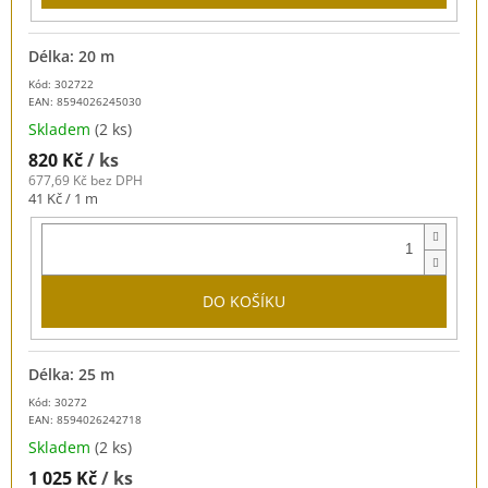
Délka: 20 m
Kód: 302722
EAN:
8594026245030
Skladem
(2 ks)
820 Kč
/ ks
677,69 Kč bez DPH
Měrná
41 Kč / 1 m
cena:
DO KOŠÍKU
Délka: 25 m
Kód: 30272
EAN:
8594026242718
Skladem
(2 ks)
1 025 Kč
/ ks