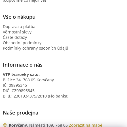
(odpovíme co nejdříve)
Vše o nákupu
Doprava a platba
Věrnostní slevy
Časté dotazy
Obchodní podmínky
Podmínky ochrany osobních údajů
Informace o nás
VTP tvarovky s.r.o.
Blišice 34, 768 05 Koryčany
IČ: 09895345
DIČ: CZ09895345
B. ú.: 2301934375/2010 (Fio banka)
Naše prodejna
Koryčany
, Náměstí 109, 768 05
Zobrazit na mapě