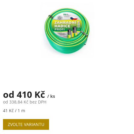
5
hvězdiček.
od
410 Kč
/ ks
od
338,84 Kč
bez DPH
Měrná
41 Kč / 1 m
cena:
ZVOLTE VARIANTU