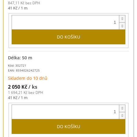
847,11 Kč bez DPH
Měrná
41 Kč / 1 m
cena:
DO KOŠÍKU
Délka: 50 m
Kód: 302721
EAN:
8594026242725
Skladem do 10 dnů
2 050 Kč
/ ks
1 694,21 Kč bez DPH
Měrná
41 Kč / 1 m
cena:
DO KOŠÍKU