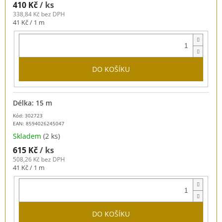
410 Kč
/ ks
338,84 Kč bez DPH
Měrná
41 Kč / 1 m
cena:
DO KOŠÍKU
Délka: 15 m
Kód: 302723
EAN:
8594026245047
Skladem
(2 ks)
615 Kč
/ ks
508,26 Kč bez DPH
Měrná
41 Kč / 1 m
cena:
DO KOŠÍKU