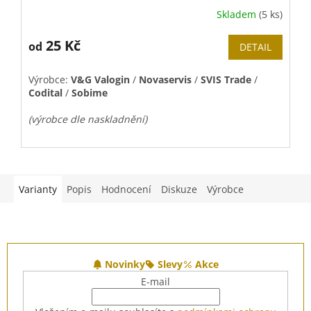
Skladem
(5 ks)
25 Kč
od
DETAIL
M
4
c
Výrobce:
V&G Valogin
/
Novaservis
/
SVIS Trade
/
Codital
/
Sobime
V
(výrobce dle naskladnění)
M
Varianty
Popis
Hodnocení
Diskuze
Výrobce
Z
á
Novinky
Slevy
Akce
p
E-mail
a
t