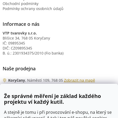
Obchodní podmínky
Podmínky ochrany osobních údajů
Informace o nás
VTP tvarovky s.r.o.
Blišice 34, 768 05 Koryčany
IČ: 09895345
DIČ: CZ09895345
B. ú.: 2301934375/2010 (Fio banka)
Naše prodejna
Koryčany
, Náměstí 109, 768 05
Zobrazit na mapě
Otevírací doba
Že správné měření je základ každého
Po - Čt
06:00 - 07:00
projektu ví každý kutil.
07:30 - 15:30
Pá
06:00 - 07:00
A stejně je tomu i při provozování e-shopu, na který se
07:30 - 15:00