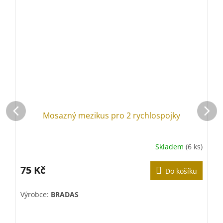
Mosazný mezikus pro 2 rychlospojky
Skladem
(6 ks)
75 Kč
Do košíku
V
Výrobce:
BRADAS