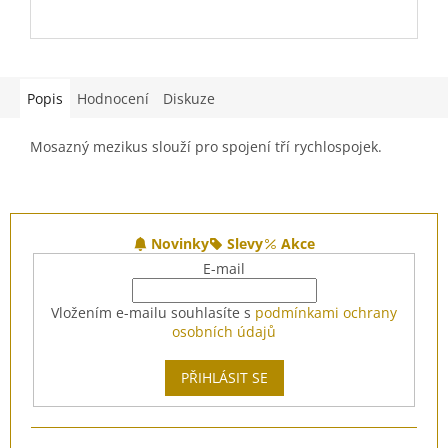
Popis
Hodnocení
Diskuze
Mosazný mezikus slouží pro spojení tří rychlospojek.
Z
á
Novinky
Slevy
Akce
p
E-mail
a
t
Vložením e-mailu souhlasíte s
podmínkami ochrany
í
osobních údajů
PŘIHLÁSIT SE