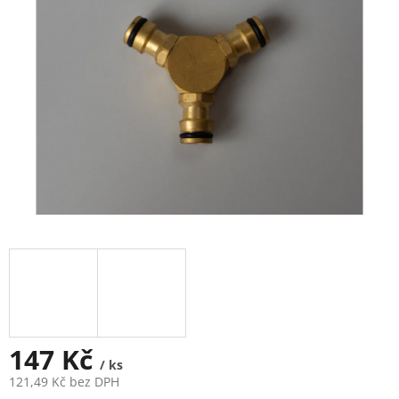
5
hvězdiček.
147 Kč
/ ks
121,49 Kč bez DPH