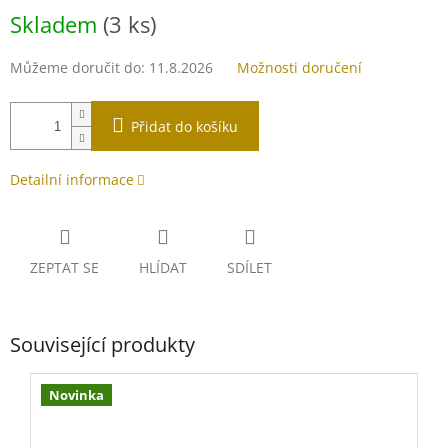
Měrná
Skladem
(3 ks)
cena:
Můžeme doručit do:
11.8.2026
Možnosti doručení
Přidat do košíku
Detailní informace
ZEPTAT SE
HLÍDAT
SDÍLET
Související produkty
Novinka