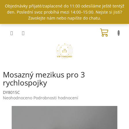
Přejít
Objednávky přijaté/zaplacené do 11:00 odesíláme ještě tentýž
na
den. Poslední svoz probíhá mezi 14:00–15:00. Nejste si jistí?
obsah
Zavolejte nám nebo napište do chatu.
NÁKUP
KOŠÍK
Mosazný mezikus pro 3
rychlospojky
DY8015C
Průměrné
Neohodnoceno
Podrobnosti hodnocení
hodnocení
produktu
je
0,0
z