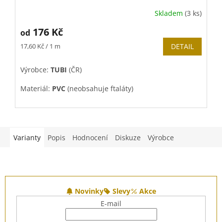
Skladem
(3 ks)
176 Kč
od
Měrná
17,60 Kč / 1 m
DETAIL
cena:
V
Výrobce:
TUBI
(ČR)
Materiál:
PVC
(neobsahuje ftaláty)
Varianty
Popis
Hodnocení
Diskuze
Výrobce
Z
á
Novinky
Slevy
Akce
p
E-mail
a