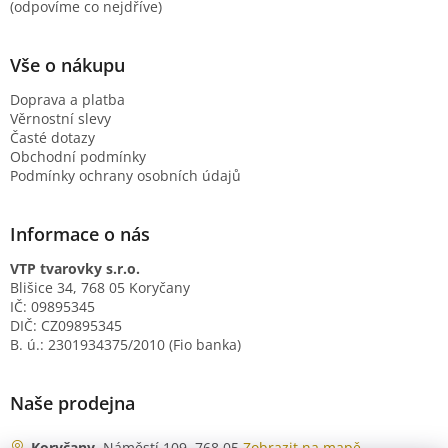
(odpovíme co nejdříve)
Vše o nákupu
Doprava a platba
Věrnostní slevy
Časté dotazy
Obchodní podmínky
Podmínky ochrany osobních údajů
Informace o nás
VTP tvarovky s.r.o.
Blišice 34, 768 05 Koryčany
IČ: 09895345
DIČ: CZ09895345
B. ú.: 2301934375/2010 (Fio banka)
Naše prodejna
Koryčany
, Náměstí 109, 768 05
Zobrazit na mapě