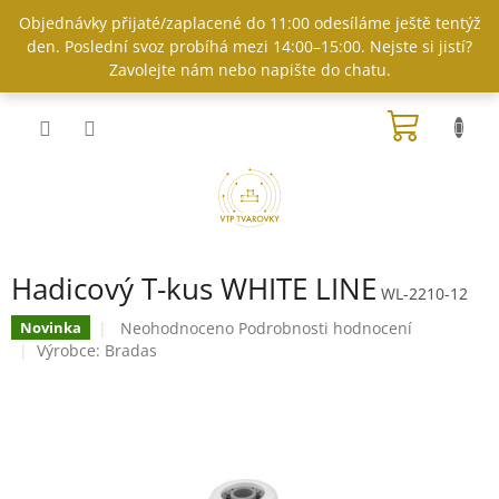
Přejít
Objednávky přijaté/zaplacené do 11:00 odesíláme ještě tentýž
na
den. Poslední svoz probíhá mezi 14:00–15:00. Nejste si jistí?
obsah
Zavolejte nám nebo napište do chatu.
NÁKUP
KOŠÍK
Hadicový T-kus WHITE LINE
WL-2210-12
Průměrné
Neohodnoceno
Podrobnosti hodnocení
Novinka
hodnocení
Výrobce:
Bradas
produktu
je
0,0
z
5
hvězdiček.