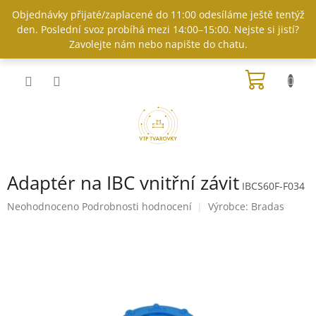
Přejít
Objednávky přijaté/zaplacené do 11:00 odesíláme ještě tentýž
na
den. Poslední svoz probíhá mezi 14:00–15:00. Nejste si jistí?
obsah
Zavolejte nám nebo napište do chatu.
NÁKUP
KOŠÍK
Adaptér na IBC vnitřní závit
IBCS60F-F034
Průměrné
Neohodnoceno
Podrobnosti hodnocení
Výrobce:
Bradas
hodnocení
produktu
je
0,0
z
5
hvězdiček.