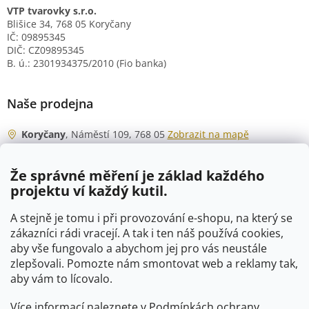
VTP tvarovky s.r.o.
Blišice 34, 768 05 Koryčany
IČ: 09895345
DIČ: CZ09895345
B. ú.: 2301934375/2010 (Fio banka)
Naše prodejna
Koryčany
, Náměstí 109, 768 05
Zobrazit na mapě
Otevírací doba
Že správné měření je základ každého
Po - Čt
06:00 - 07:00
projektu ví každý kutil.
07:30 - 15:30
Pá
06:00 - 07:00
A stejně je tomu i při provozování e-shopu, na který se
07:30 - 15:00
zákazníci rádi vracejí. A tak i ten náš používá cookies,
aby vše fungovalo a abychom jej pro vás neustále
So
07:00 - 10:00
zlepšovali. Pomozte nám smontovat web a reklamy tak,
Ne
zavřeno
aby vám to lícovalo.
Více informací naleznete v
Podmínkách ochrany