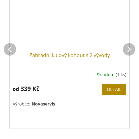
Zahradní kulový kohout s 2 vývody
Skladem
(1 ks)
339 Kč
od
DETAIL
Výrobce:
Novaservis
V
H