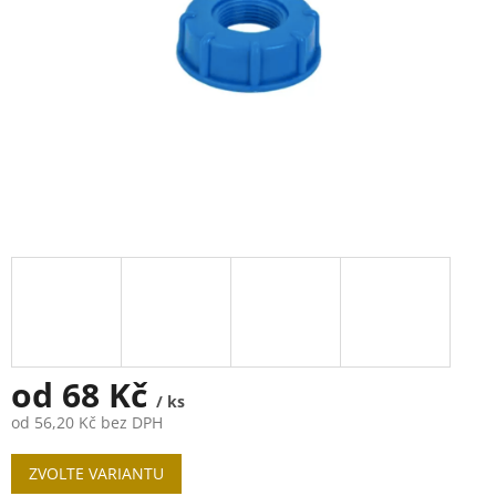
od
68 Kč
/ ks
od
56,20 Kč
bez DPH
Měrná
ZVOLTE VARIANTU
cena: