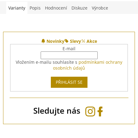
Varianty
Popis
Hodnocení
Diskuze
Výrobce
Z
á
Novinky
Slevy
Akce
p
E-mail
a
t
Vložením e-mailu souhlasíte s
podmínkami ochrany
í
osobních údajů
PŘIHLÁSIT SE
Sledujte nás