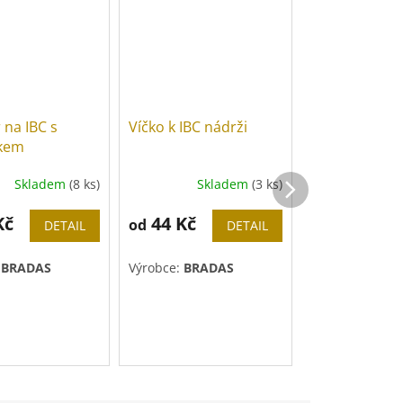
 na IBC s
Víčko k IBC nádrži
Konektor na 
íkem
Skladem
(8 ks)
Skladem
(3 ks)
Sk
Kč
44 Kč
65 Kč
od
od
DETAIL
DETAIL
:
BRADAS
Výrobce:
BRADAS
Výrobce:
BRAD