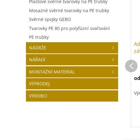
Plastové svěrné tvarovky na PE trubky
Mosazné svěrné tvarovky na PE trubky
Svěrné spojky GEBO
Tvarovky PE 80 pro polyfúzní svařování
PE trubky
Ad
NÁDRŽE
zá
NÁŘADÍ
MONTÁŽNÍ MATERIÁL
o
VÝPRODEJ
Vý
VÝROBCI