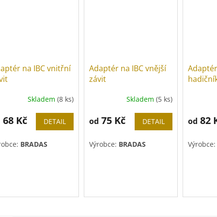
aptér na IBC vnitřní
Adaptér na IBC vnější
Adaptér
vit
závit
hadičn
Skladem
(8 ks)
Skladem
(5 ks)
Průměrné
hodnocení
68 Kč
produktu
75 Kč
82 
d
od
od
DETAIL
DETAIL
je
5,0
robce:
BRADAS
Výrobce:
BRADAS
Výrobce
z
5
hvězdiček.