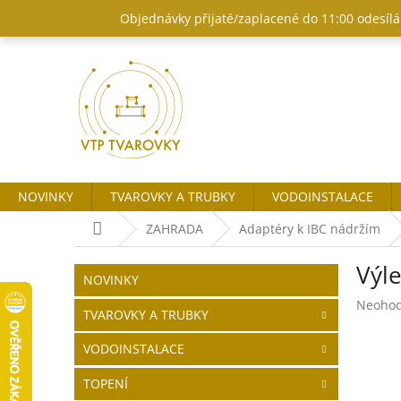
Přejít
Objednávky přijaté/zaplacené do 11:00 odesílám
na
obsah
NOVINKY
TVAROVKY A TRUBKY
VODOINSTALACE
Domů
ZAHRADA
Adaptéry k IBC nádržím
P
Výl
o
Přeskočit
NOVINKY
kategorie
s
Průměr
Neoho
t
TVAROVKY A TRUBKY
hodnoc
r
produk
VODOINSTALACE
a
je
n
0,0
TOPENÍ
z
n