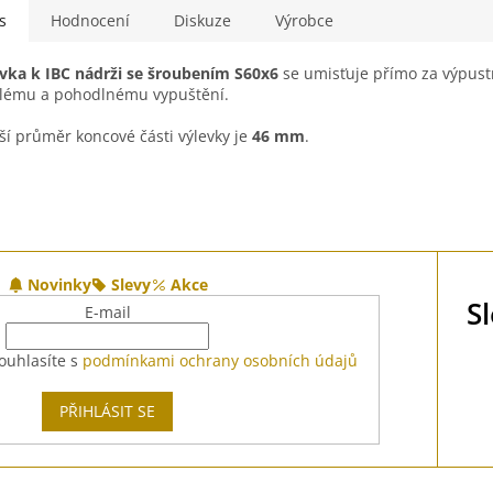
s
Hodnocení
Diskuze
Výrobce
vka k IBC nádrži se šroubením S60x6
se umisťuje přímo za výpustn
lému a pohodlnému vypuštění.
ší průměr koncové části výlevky je
46 mm
.
Novinky
Slevy
Akce
S
E-mail
ouhlasíte s
podmínkami ochrany osobních údajů
PŘIHLÁSIT SE