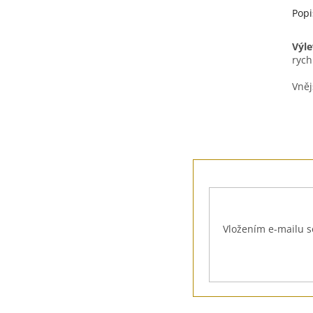
Popi
Výle
rych
Vněj
Z
á
p
a
t
Vložením e-mailu s
í