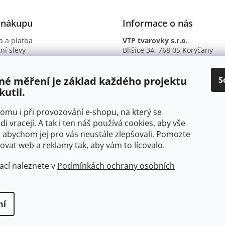
 nákupu
Informace o nás
 a platba
VTP tvarovky s.r.o.
ní slevy
Blišice 34, 768 05 Koryčany
otazy
IČ: 09895345
ní podmínky
DIČ: CZ09895345
ky ochrany osobních údajů
B. ú.: 2301934375/2010 (Fio ba
S
né měření je základ každého projektu
kutil.
 tomu i při provozování e-shopu, na který se
di vracejí. A tak i ten náš používá cookies, aby vše
 abychom jej pro vás neustále zlepšovali. Pomozte
at web a reklamy tak, aby vám to lícovalo.
ací naleznete v
Podmínkách ochrany osobních
ní
yhrazena.
Upravit nastavení cookies