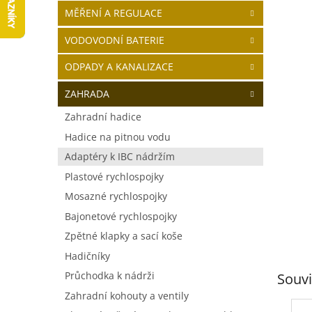
5
í
MĚŘENÍ A REGULACE
hvězdič
p
a
VODOVODNÍ BATERIE
n
ODPADY A KANALIZACE
e
l
ZAHRADA
Zahradní hadice
Hadice na pitnou vodu
Adaptéry k IBC nádržím
Plastové rychlospojky
Mosazné rychlospojky
Bajonetové rychlospojky
Zpětné klapky a sací koše
Hadičníky
Průchodka k nádrži
Souvi
Zahradní kohouty a ventily