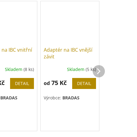
na IBC vnitřní
Adaptér na IBC vnější
Adaptér na IB
závit
hadičníkem
Skladem
(8 ks)
Skladem
(5 ks)
Sk
Průměrné
hodnocení
Kč
produktu
75 Kč
82 Kč
od
od
DETAIL
DETAIL
je
5,0
:
BRADAS
Výrobce:
BRADAS
Výrobce:
BRAD
z
5
hvězdiček.