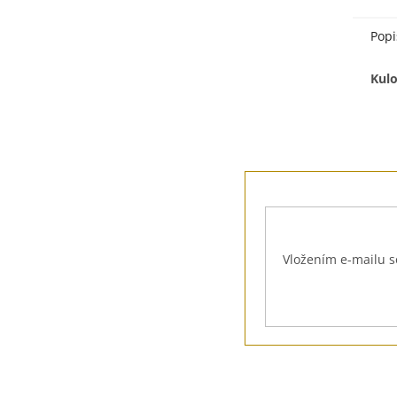
Popi
Kulo
Z
á
p
a
t
Vložením e-mailu s
í