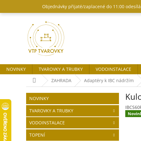
Přejít
Objednávky přijaté/zaplacené do 11:00 odesílám
na
obsah
NOVINKY
TVAROVKY A TRUBKY
VODOINSTALACE
Domů
ZAHRADA
Adaptéry k IBC nádržím
P
Kulo
o
Přeskočit
NOVINKY
kategorie
s
IBCS60
t
TVAROVKY A TRUBKY
Novin
r
VODOINSTALACE
a
n
TOPENÍ
n