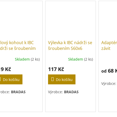
lový kohout k IBC
Výlevka k IBC nádrži se
Adaptér 
drži se šroubením
šroubením S60x6
závit
5x6 a s vnějším
Skladem
(2 ks)
Skladem
(2 ks)
vitem S60x6
19 Kč
117 Kč
68 
od
Do košíku
Do košíku
Výrobce
robce:
BRADAS
Výrobce:
BRADAS