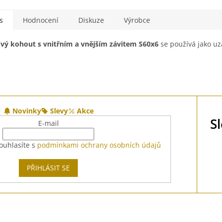
s
Hodnocení
Diskuze
Výrobce
vý kohout s vnitřním a vnějším závitem S60x6
se používá jako uz
Novinky
Slevy
Akce
S
E-mail
ouhlasíte s
podmínkami ochrany osobních údajů
PŘIHLÁSIT SE