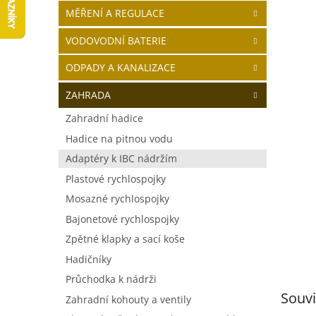
í
MĚŘENÍ A REGULACE
p
a
VODOVODNÍ BATERIE
n
ODPADY A KANALIZACE
e
l
ZAHRADA
Zahradní hadice
Hadice na pitnou vodu
Adaptéry k IBC nádržím
Plastové rychlospojky
Mosazné rychlospojky
Bajonetové rychlospojky
Zpětné klapky a sací koše
Hadičníky
Průchodka k nádrži
Souvi
Zahradní kohouty a ventily