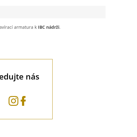
avírací armatura k
IBC nádrži
.
ledujte nás