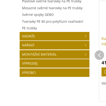
Plastové svěrné tvarovky na PE trubky
Mosazné svěrné tvarovky na PE trubky
Svěrné spojky GEBO
Tvarovky PE 80 pro polyfúzní svařování
PE trubky
NÁDRŽE
Ku
ná
NÁŘADÍ
S7
zá
MONTÁŽNÍ MATERIÁL
4
VÝPRODEJ
VÝROBCI
Vý