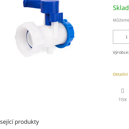
z
Měrná
Skla
5
cena:
hvězdiček.
Můžeme 
Výrobce
Detailní
TISK
sející produkty