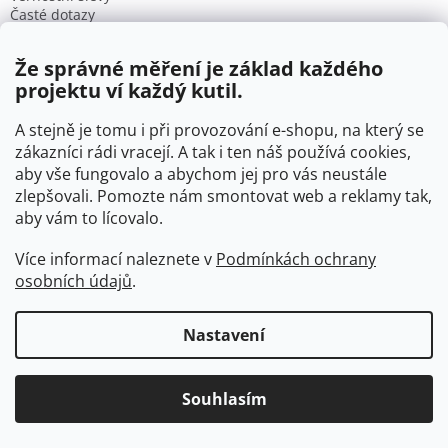
Časté dotazy
Obchodní podmínky
Podmínky ochrany osobních údajů
Že správné měření je základ každého
projektu ví každý kutil.
Informace o nás
A stejně je tomu i při provozování e-shopu, na který se
VTP tvarovky s.r.o.
zákazníci rádi vracejí. A tak i ten náš používá cookies,
Blišice 34, 768 05 Koryčany
aby vše fungovalo a abychom jej pro vás neustále
IČ: 09895345
zlepšovali. Pomozte nám smontovat web a reklamy tak,
DIČ: CZ09895345
aby vám to lícovalo.
B. ú.: 2301934375/2010 (Fio banka)
Více informací naleznete v
Podmínkách ochrany
Naše prodejna
osobních údajů
.
Koryčany
, Náměstí 109, 768 05
Zobrazit na mapě
Nastavení
Otevírací doba
Po - Čt
06:00 - 07:00
Souhlasím
07:30 - 15:30
Pá
06:00 - 07:00