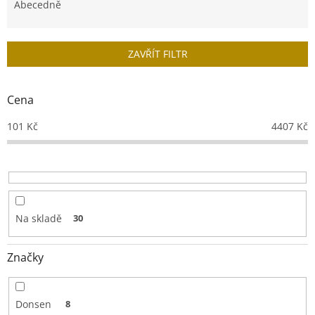
e
Abecedně
n
í
p
ZAVŘÍT FILTR
r
o
d
Cena
u
k
101
Kč
4407
Kč
t
ů
Na skladě
30
Značky
Donsen
8