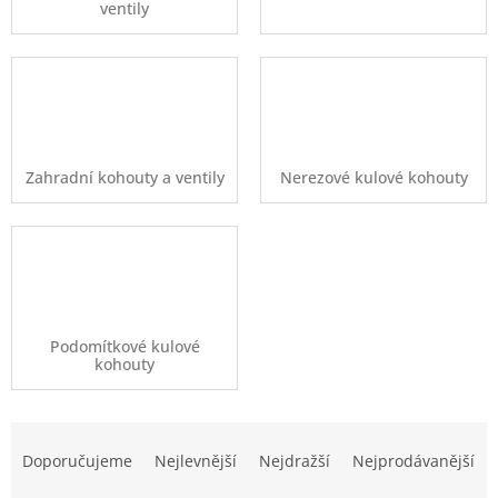
ventily
Zahradní kohouty a ventily
Nerezové kulové kohouty
Podomítkové kulové
kohouty
Ř
a
Doporučujeme
Nejlevnější
Nejdražší
Nejprodávanější
z