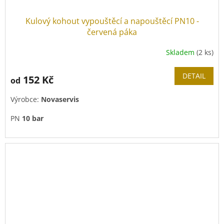
Kulový kohout vypouštěcí a napouštěcí PN10 -
červená páka
Skladem
(2 ks)
DETAIL
152 Kč
od
Výrobce:
Novaservis
PN
10 bar
Těsnění s
eurokonusem
na vnějším závitu.
Kontra matka = dotažení v libovolné poloze.
Červená
kovová páčka.