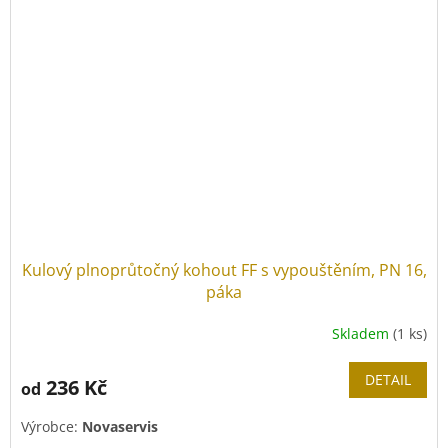
Kulový plnoprůtočný kohout FF s vypouštěním, PN 16,
páka
Skladem
(1 ks)
DETAIL
236 Kč
od
Výrobce:
Novaservis