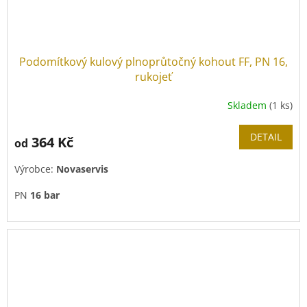
Podomítkový kulový plnoprůtočný kohout FF, PN 16,
rukojeť
Skladem
(1 ks)
DETAIL
364 Kč
od
Výrobce:
Novaservis
PN
16 bar
Vhodný i pro solární systémy.