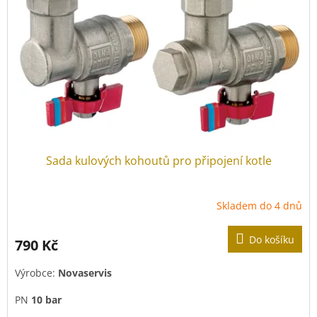
p
r
o
d
u
k
t
ů
Sada kulových kohoutů pro připojení kotle
Skladem do 4 dnů
Do košíku
790 Kč
Výrobce:
Novaservis
PN
10 bar