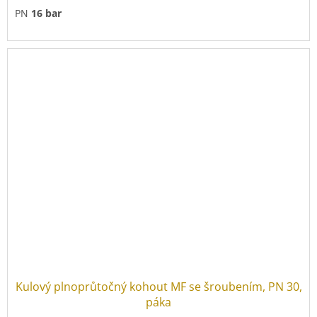
PN
16 bar
Závit pro čidlo:
M10x1
Kulový plnoprůtočný kohout MF se šroubením, PN 30,
páka