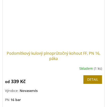
Podomítkový kulový plnoprůtočný kohout FF, PN 16,
páka
Skladem
(1 ks)
DETAIL
339 Kč
od
Výrobce:
Novaservis
PN
16 bar