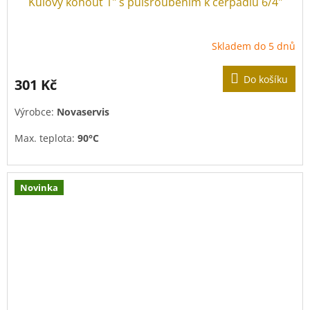
Kulový kohout 1" s půlšroubením k čerpadlu 6/4"
Skladem do 5 dnů
Do košíku
301 Kč
Výrobce:
Novaservis
Max. teplota:
90°C
Max. tlak:
10 bar
(=1 MPa)
Novinka