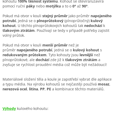
kohoutu
100% těsnost
systému
. Kohout se otevírá/uzavírá
pomocí ruční
páky
nebo
motýlku
a to o
0°
až
90°
.
Pokud má otvor v kouli
stejný průměr
jako průměr
napojeného
potrubí
, jedná se o
plnoprůtokový
(plnoprůtočný)
kulový
kohout
. U těchto plnoprůtokových kohoutů tak
nedochází
k
tlakovým ztrátám
. Používají se tedy v případě potřeby zajistit
volný průtok.
Pokud má otvor v kouli
menší
průměr
než je
průměr
napojeného potrubí
, jedná se o
kulový kohout
s
redukovaným
průtokem
. Tyto kohouty jsou
levnější
než
plnoprůtokové, ale
dochází
zde již k
tlakovým ztrátám
a
zvyšuje se rychlost proudění média což může být nežádoucí!
Materiálové složení těla a koule je zapotřebí vybrat dle aplikace
a typu média. Na výrobu kohoutů se nejčastěji používá
mosaz
,
nerezová ocel
,
litina
,
PP
,
PE
a kombinace těchto materiálů.
Výhody
kulového kohoutu: