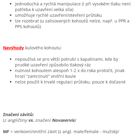
jednoduchá a rychlá manipulace (i při vysokém tlaku není
potřeba k uzavření velká síla)
umožňuje rychlé uzavření/otevření průtoku
lze rozebrat (u zalisovaných kohoutů nelze, např. u PPR a
PPS kohoutů)
Nevýhody
kulového kohoutu:
nepoužívá se pro větší potrubí s kapalinami, kde by
prudké uzavření způsobilo tlakový ráz
nutnost kohoutem alespoň 1-2 x do roka protočit, jinak
hrozí “zamrznutí” vnitřní koule
nelze použít k trvalé regulaci průtoku, pouze k dočasné
Značení závitů:
(
z angličtiny
vs.
značení
Novaservis
)
MF
= venkovní/vnitřní závit (z angl. male/female - mužský/