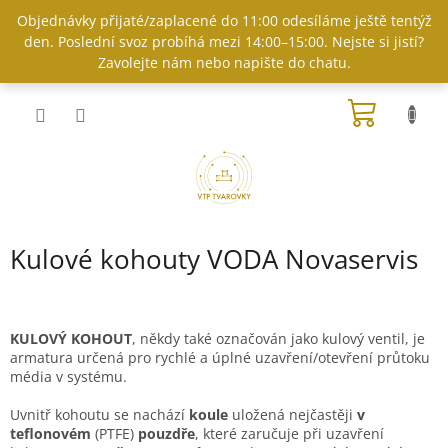
Přejít
Objednávky přijaté/zaplacené do 11:00 odesíláme ještě tentýž
na
den. Poslední svoz probíhá mezi 14:00–15:00. Nejste si jistí?
obsah
Zavolejte nám nebo napište do chatu.
NÁKUP
KOŠÍK
Kulové kohouty VODA Novaservis
KULOVÝ KOHOUT
, někdy také označován jako kulový ventil, je
armatura určená pro rychlé a úplné uzavření/otevření průtoku
média v systému.
Uvnitř kohoutu se nachází
koule
uložená nejčastěji
v
teflonovém
(PTFE)
pouzdře
, které zaručuje při uzavření