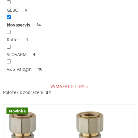
GEBO
6
Novaservis
34
Raftec
1
SLOVARM
4
V&G Valogin
16
VYMAZAT FILTRY
Položek k zobrazení:
34
V
Novinka
ý
p
i
s