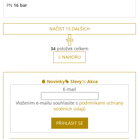
PN
16 bar
NAČÍST 15 DALŠÍCH
S
1
3
t
O
r
34
položek celkem
v
á
l
NAHORU
n
á
k
o
d
v
Z
a
á
c
á
Novinky
Slevy
Akce
n
í
p
í
E-mail
p
a
r
t
Vložením e-mailu souhlasíte s
podmínkami ochrany
v
í
osobních údajů
k
y
v
PŘIHLÁSIT SE
ý
p