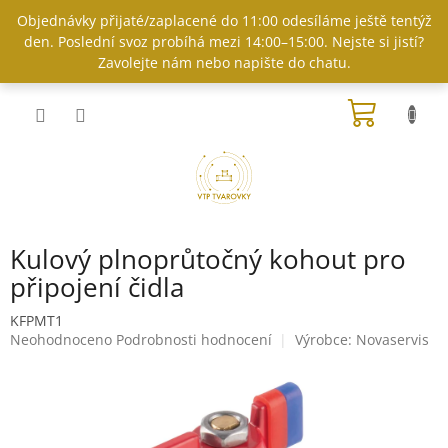
Přejít
Objednávky přijaté/zaplacené do 11:00 odesíláme ještě tentýž
na
den. Poslední svoz probíhá mezi 14:00–15:00. Nejste si jistí?
obsah
Zavolejte nám nebo napište do chatu.
NÁKUP
KOŠÍK
Kulový plnoprůtočný kohout pro
připojení čidla
KFPMT1
Průměrné
Neohodnoceno
Podrobnosti hodnocení
Výrobce:
Novaservis
hodnocení
produktu
je
0,0
z