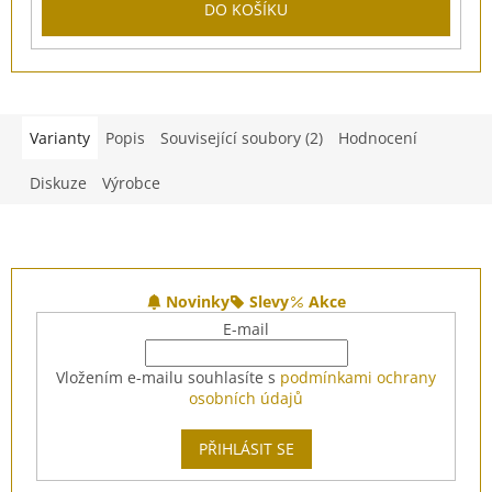
DO KOŠÍKU
Varianty
Popis
Související soubory (2)
Hodnocení
Diskuze
Výrobce
Z
á
Novinky
Slevy
Akce
p
E-mail
a
t
Vložením e-mailu souhlasíte s
podmínkami ochrany
í
osobních údajů
PŘIHLÁSIT SE