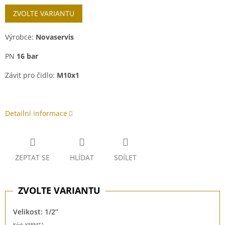
Měrná
ZVOLTE VARIANTU
cena:
Výrobce:
Novaservis
PN
16 bar
Závit pro čidlo:
M10x1
Detailní informace
ZEPTAT SE
HLÍDAT
SDÍLET
Velikost: 1/2”
Kód: KFPMT1