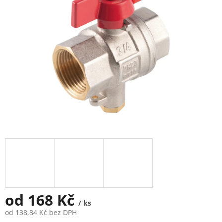
5
hvězdiček.
od
168 Kč
/ ks
od
138,84 Kč
bez DPH