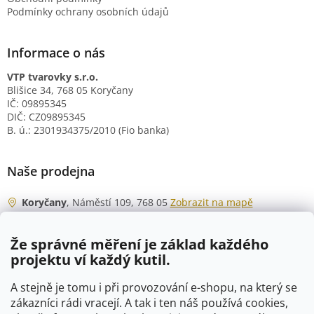
Podmínky ochrany osobních údajů
Informace o nás
VTP tvarovky s.r.o.
Blišice 34, 768 05 Koryčany
IČ: 09895345
DIČ: CZ09895345
B. ú.: 2301934375/2010 (Fio banka)
Naše prodejna
Koryčany
, Náměstí 109, 768 05
Zobrazit na mapě
Otevírací doba
Že správné měření je základ každého
Po - Čt
06:00 - 07:00
projektu ví každý kutil.
07:30 - 15:30
Pá
06:00 - 07:00
A stejně je tomu i při provozování e-shopu, na který se
07:30 - 15:00
zákazníci rádi vracejí. A tak i ten náš používá cookies,