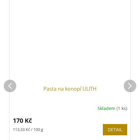
Pasta na konopí ULITH
Skladem
(1 ks)
170 Kč
Měrná
M
113,33 Kč / 100 g
DETAIL
9
cena:
c