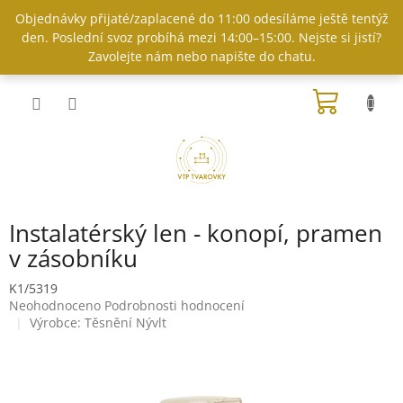
Přejít
Objednávky přijaté/zaplacené do 11:00 odesíláme ještě tentýž
na
den. Poslední svoz probíhá mezi 14:00–15:00. Nejste si jistí?
obsah
Zavolejte nám nebo napište do chatu.
NÁKUP
KOŠÍK
Instalatérský len - konopí, pramen
v zásobníku
K1/5319
Průměrné
Neohodnoceno
Podrobnosti hodnocení
hodnocení
Výrobce:
Těsnění Nývlt
produktu
je
0,0
z