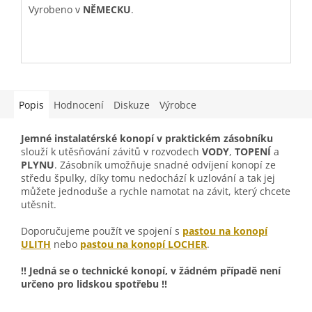
Vyrobeno v
NĚMECKU
.
V
Popis
Hodnocení
Diskuze
Výrobce
Jemné instalatérské konopí v praktickém zásobníku
slouží k utěsňování závitů v rozvodech
VODY
,
TOPENÍ
a
PLYNU
. Zásobník umožňuje snadné odvíjení konopí ze
středu špulky, díky tomu nedochází k uzlování a tak jej
můžete jednoduše a rychle namotat na závit, který chcete
utěsnit.
Doporučujeme použít ve spojení s
pastou na konopí
ULITH
nebo
pastou na konopí LOCHER
.
!!
Jedná se o technické konopí, v žádném případě není
určeno pro lidskou spotřebu !!