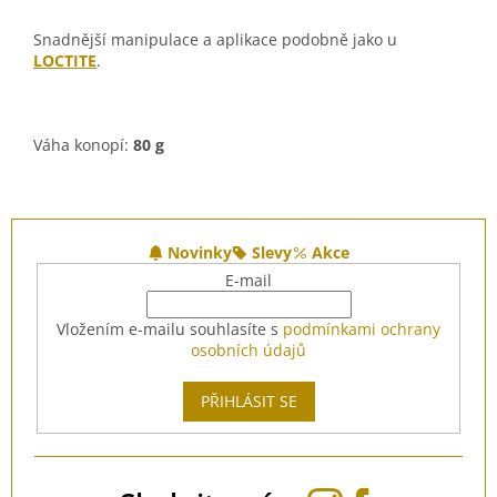
Snadnější manipulace a aplikace podobně jako u
LOCTITE
.
Váha konopí:
80 g
Z
á
Novinky
Slevy
Akce
p
E-mail
a
t
Vložením e-mailu souhlasíte s
podmínkami ochrany
í
osobních údajů
PŘIHLÁSIT SE