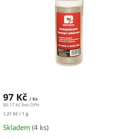
5
hvězdiček.
97 Kč
/ ks
80,17 Kč bez DPH
Měrná
1,21 Kč / 1 g
cena:
Skladem
(4 ks)