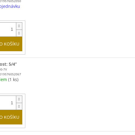
019576052050
bjednávku
O KOŠÍKU
ost: 5/4”
30-7V
019576052067
adem
(1 ks)
O KOŠÍKU