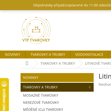
Přejít
Objednávky přijaté/zaplacené do 11:00 odesílám
na
obsah
NOVINKY
TVAROVKY A TRUBKY
VODOINSTALACE
Domů
TVAROVKY A TRUBKY
LITINOVÉ TVARO
P
Liti
o
Přeskočit
NOVINKY
kategorie
s
Průměr
Neoho
t
TVAROVKY A TRUBKY
hodnoc
r
produk
MOSAZNÉ TVAROVKY
a
je
NEREZOVÉ TVAROVKY
n
0,0
z
n
MĚDĚNÉ (Cu) TVAROVKY