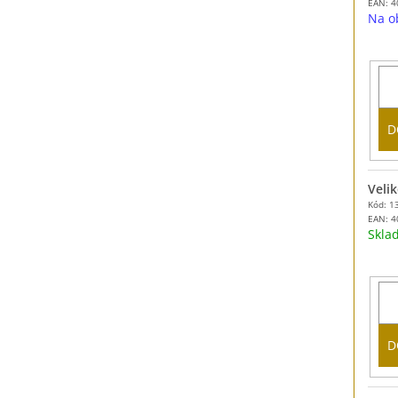
EAN:
4
Na o
D
Velik
Kód: 1
EAN:
4
Skl
D