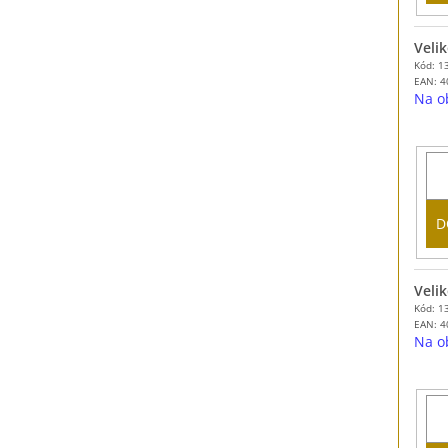
Velik
Kód: 1
EAN:
4
Na o
D
Velik
Kód: 1
EAN:
4
Na o