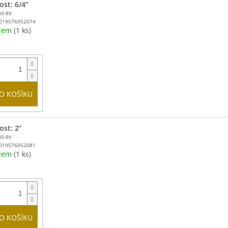
ost: 6/4”
30-8V
019576052074
adem
(1 ks)
O KOŠÍKU
ost: 2”
30-9V
019576052081
adem
(1 ks)
O KOŠÍKU