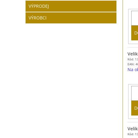
VÝPRODEJ
VÝROBCI
D
Velik
Kód: 1
EAN:
4
Na o
D
Velik
Kód: 1