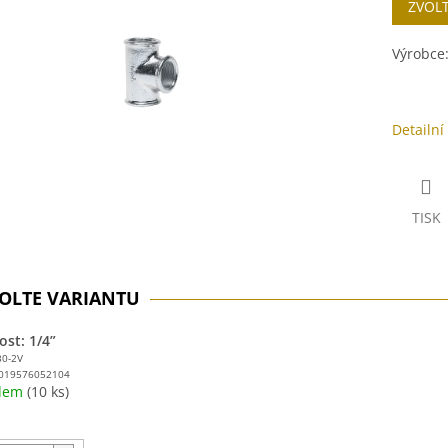
ZVOL
cena:
ek.
Výrobce
Detailní
TISK
ost: 1/4”
30-2V
019576052104
adem
(10 ks)