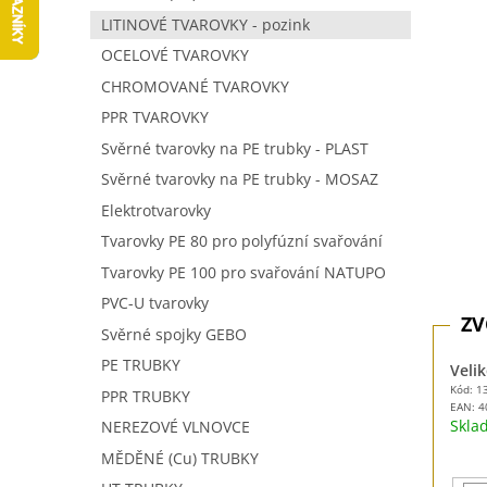
5
í
LITINOVÉ TVAROVKY - pozink
hvězdič
p
OCELOVÉ TVAROVKY
a
n
CHROMOVANÉ TVAROVKY
e
PPR TVAROVKY
l
Svěrné tvarovky na PE trubky - PLAST
Svěrné tvarovky na PE trubky - MOSAZ
Elektrotvarovky
Tvarovky PE 80 pro polyfúzní svařování
Tvarovky PE 100 pro svařování NATUPO
PVC-U tvarovky
Svěrné spojky GEBO
PE TRUBKY
Velik
Kód: 1
PPR TRUBKY
EAN:
4
Skl
NEREZOVÉ VLNOVCE
MĚDĚNÉ (Cu) TRUBKY