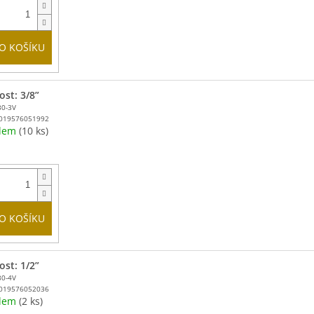
O KOŠÍKU
ost: 3/8”
30-3V
019576051992
adem
(10 ks)
O KOŠÍKU
ost: 1/2”
30-4V
019576052036
adem
(2 ks)