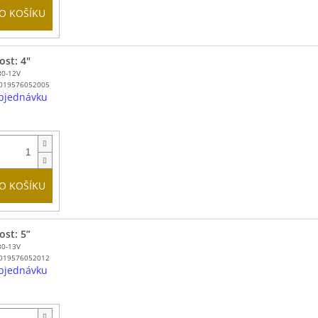
O KOŠÍKU
ost: 4"
30-12V
019576052005
bjednávku
O KOŠÍKU
ost: 5”
30-13V
019576052012
bjednávku