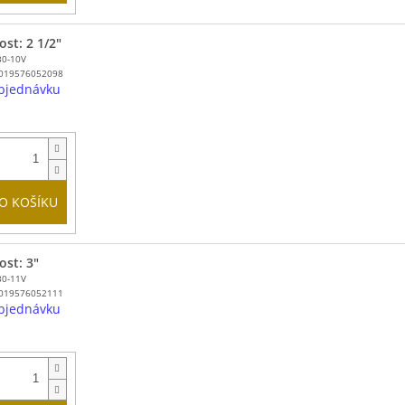
ost: 2 1/2"
30-10V
019576052098
bjednávku
O KOŠÍKU
ost: 3"
30-11V
019576052111
bjednávku