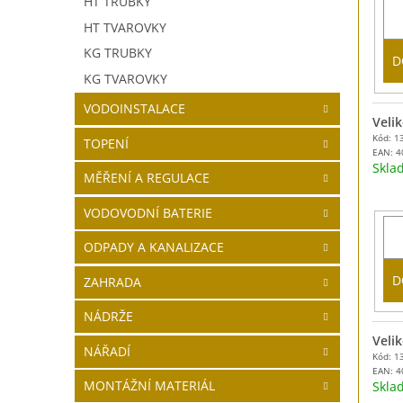
HT TRUBKY
HT TVAROVKY
KG TRUBKY
D
KG TVAROVKY
VODOINSTALACE
Velik
Kód: 1
TOPENÍ
EAN:
4
Skl
MĚŘENÍ A REGULACE
VODOVODNÍ BATERIE
ODPADY A KANALIZACE
D
ZAHRADA
NÁDRŽE
Velik
NÁŘADÍ
Kód: 1
EAN:
4
MONTÁŽNÍ MATERIÁL
Skl