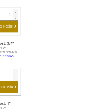
O KOŠÍKU
ost: 3/4”
30-5V
019576052043
bjednávku
O KOŠÍKU
ost: 1”
30-6V