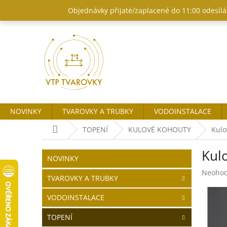
Přejít
Objednávky přijaté/zaplacené do 11:00 odesílám
na
obsah
NOVINKY
TVAROVKY A TRUBKY
VODOINSTALACE
Domů
TOPENÍ
KULOVÉ KOHOUTY
Kulo
P
Kul
o
Přeskočit
NOVINKY
kategorie
s
Průměr
Neoho
t
TVAROVKY A TRUBKY
hodnoc
r
produk
VODOINSTALACE
a
je
n
0,0
TOPENÍ
z
n