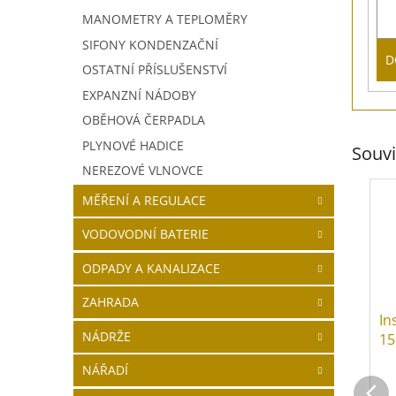
MANOMETRY A TEPLOMĚRY
SIFONY KONDENZAČNÍ
D
OSTATNÍ PŘÍSLUŠENSTVÍ
EXPANZNÍ NÁDOBY
OBĚHOVÁ ČERPADLA
PLYNOVÉ HADICE
Souvi
NEREZOVÉ VLNOVCE
MĚŘENÍ A REGULACE
VODOVODNÍ BATERIE
ODPADY A KANALIZACE
ZAHRADA
In
NÁDRŽE
15
NÁŘADÍ