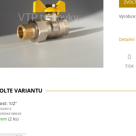
ZVOL
cena:
ek.
Výrobce
Detailní
TISK
ost: 1/2”
9320012
595042188639
adem
(2 ks)