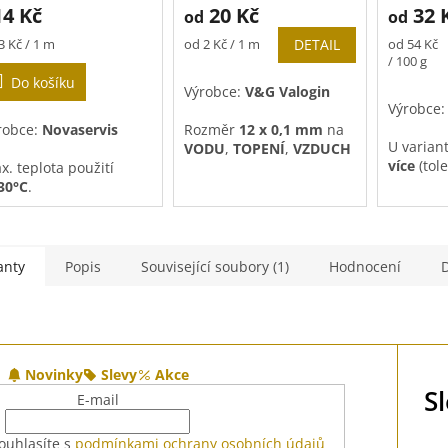
14 Kč
20 Kč
32 
od
od
produktu
je
rná
Měrná
Měrná
3 Kč / 1 m
od 2 Kč / 1 m
DETAIL
od 54 Kč
5,0
a:
cena:
cena:
/ 100 g
z
Do košíku
Výrobce:
V&G Valogin
5
Výrobce
hvězdiček.
robce:
Novaservis
Rozměr
12 x 0,1 mm
na
U varian
VODU
,
TOPENÍ
,
VZDUCH
více
(tol
x. teplota použití
30°C
.
Rozměr
19 x 0,2 mm
na
VODU
,
TOPENÍ
,
teriál:
teflon
(PTFE)
VZDUCH
a
PLYN
.
anty
Popis
Související soubory (1)
Hodnocení
Novinky
Slevy
Akce
S
E-mail
ouhlasíte s
podmínkami ochrany osobních údajů