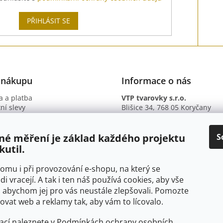
PŘIHLÁSIT SE
 nákupu
Informace o nás
 a platba
VTP tvarovky s.r.o.
ní slevy
Blišice 34, 768 05 Koryčany
otazy
IČ: 09895345
ní podmínky
DIČ: CZ09895345
ky ochrany osobních údajů
B. ú.: 2301934375/2010 (Fio ba
S
né měření je základ každého projektu
kutil.
 tomu i při provozování e-shopu, na který se
di vracejí. A tak i ten náš používá cookies, aby vše
 abychom jej pro vás neustále zlepšovali. Pomozte
at web a reklamy tak, aby vám to lícovalo.
ací naleznete v
Podmínkách ochrany osobních