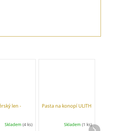
érský len -
Pasta na konopí ULITH
Těsnící prová
LOCTITE 55
Skladem
(4 ks)
Skladem
(1 ks)
Sk