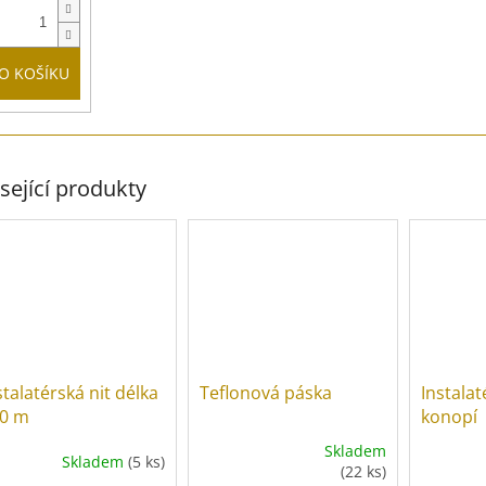
O KOŠÍKU
sející produkty
stalatérská nit délka
Teflonová páska
Instalat
0 m
konopí
Skladem
Skladem
(5 ks)
Průměrné
(22 ks)
hodnocení