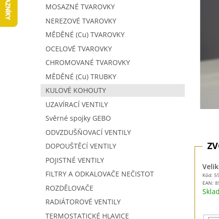
5
í
MOSAZNÉ TVAROVKY
hvězdič
p
NEREZOVÉ TVAROVKY
a
MĚDĚNÉ (Cu) TVAROVKY
n
e
OCELOVÉ TVAROVKY
l
CHROMOVANÉ TVAROVKY
MĚDĚNÉ (Cu) TRUBKY
KULOVÉ KOHOUTY
UZAVÍRACÍ VENTILY
Svěrné spojky GEBO
ODVZDUŠŇOVACÍ VENTILY
DOPOUŠTĚCÍ VENTILY
POJISTNÉ VENTILY
Velik
FILTRY A ODKALOVAČE NEČISTOT
Kód: 5
EAN:
8
ROZDĚLOVAČE
Skl
RADIÁTOROVÉ VENTILY
TERMOSTATICKÉ HLAVICE