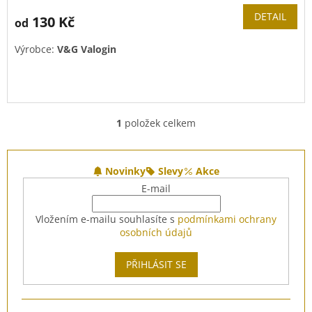
DETAIL
130 Kč
od
Výrobce:
V&G Valogin
1
položek celkem
O
v
l
Z
á
á
Novinky
Slevy
Akce
d
p
E-mail
a
a
c
t
Vložením e-mailu souhlasíte s
podmínkami ochrany
í
í
osobních údajů
p
r
v
PŘIHLÁSIT SE
k
y
v