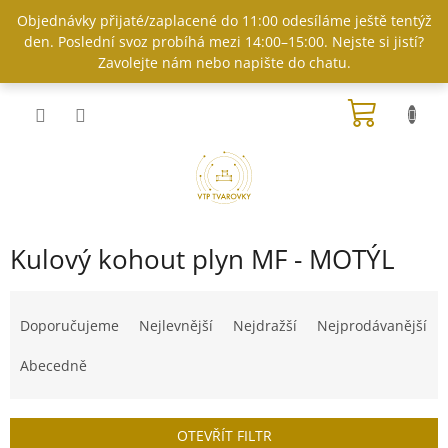
Přejít
Objednávky přijaté/zaplacené do 11:00 odesíláme ještě tentýž
na
den. Poslední svoz probíhá mezi 14:00–15:00. Nejste si jistí?
obsah
Zavolejte nám nebo napište do chatu.
NÁKUP
KOŠÍK
Kulový kohout plyn MF - MOTÝL
Ř
a
Doporučujeme
Nejlevnější
Nejdražší
Nejprodávanější
z
e
Abecedně
n
í
p
OTEVŘÍT FILTR