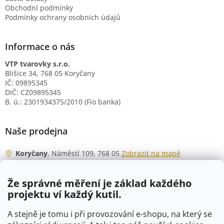
Obchodní podmínky
Podmínky ochrany osobních údajů
Informace o nás
VTP tvarovky s.r.o.
Blišice 34, 768 05 Koryčany
IČ: 09895345
DIČ: CZ09895345
B. ú.: 2301934375/2010 (Fio banka)
Naše prodejna
Koryčany
, Náměstí 109, 768 05
Zobrazit na mapě
Otevírací doba
Že správné měření je základ každého
Po - Čt
06:00 - 07:00
projektu ví každý kutil.
07:30 - 15:30
Pá
06:00 - 07:00
A stejně je tomu i při provozování e-shopu, na který se
07:30 - 15:00