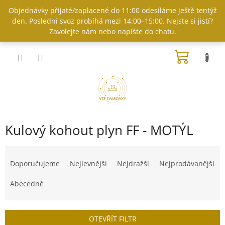
Přejít
Objednávky přijaté/zaplacené do 11:00 odesíláme ještě tentýž
na
den. Poslední svoz probíhá mezi 14:00–15:00. Nejste si jistí?
obsah
Zavolejte nám nebo napište do chatu.
NÁKUP
KOŠÍK
Kulový kohout plyn FF - MOTÝL
Ř
a
Doporučujeme
Nejlevnější
Nejdražší
Nejprodávanější
z
e
Abecedně
n
í
p
OTEVŘÍT FILTR