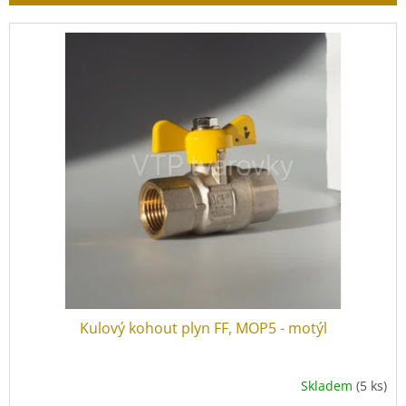
r
o
V
d
ý
u
p
k
i
t
s
ů
p
r
o
d
u
k
t
ů
Kulový kohout plyn FF, MOP5 - motýl
Skladem
(5 ks)