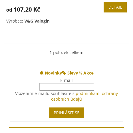
DETAIL
107,20 Kč
od
Výrobce:
V&G Valogin
1
položek celkem
O
v
l
Z
á
á
Novinky
Slevy
Akce
d
p
E-mail
a
a
c
t
Vložením e-mailu souhlasíte s
podmínkami ochrany
í
í
osobních údajů
p
r
v
PŘIHLÁSIT SE
k
y
v