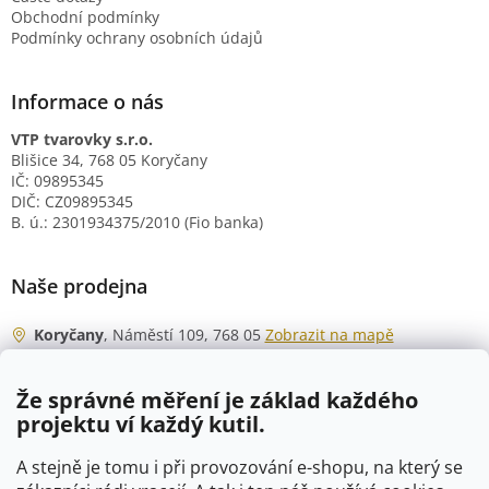
Obchodní podmínky
Podmínky ochrany osobních údajů
Informace o nás
VTP tvarovky s.r.o.
Blišice 34, 768 05 Koryčany
IČ: 09895345
DIČ: CZ09895345
B. ú.: 2301934375/2010 (Fio banka)
Naše prodejna
Koryčany
, Náměstí 109, 768 05
Zobrazit na mapě
Otevírací doba
Že správné měření je základ každého
Po - Čt
06:00 - 07:00
projektu ví každý kutil.
07:30 - 15:30
Pá
06:00 - 07:00
A stejně je tomu i při provozování e-shopu, na který se
07:30 - 15:00