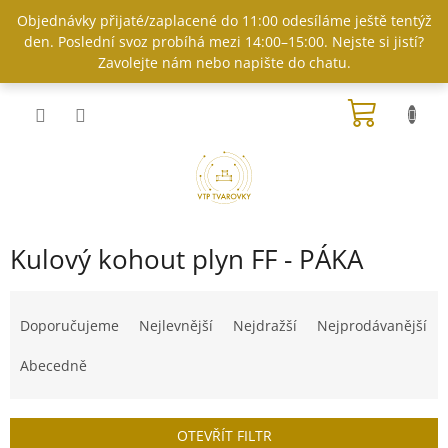
Přejít
Objednávky přijaté/zaplacené do 11:00 odesíláme ještě tentýž
na
den. Poslední svoz probíhá mezi 14:00–15:00. Nejste si jistí?
obsah
Zavolejte nám nebo napište do chatu.
NÁKUP
KOŠÍK
Kulový kohout plyn FF - PÁKA
Ř
a
Doporučujeme
Nejlevnější
Nejdražší
Nejprodávanější
z
e
Abecedně
n
í
p
OTEVŘÍT FILTR