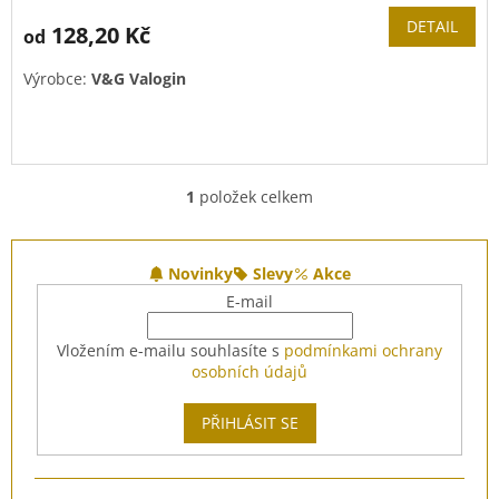
DETAIL
128,20 Kč
od
Výrobce:
V&G Valogin
1
položek celkem
O
v
l
Z
á
á
Novinky
Slevy
Akce
d
p
E-mail
a
a
c
t
Vložením e-mailu souhlasíte s
podmínkami ochrany
í
í
osobních údajů
p
r
v
PŘIHLÁSIT SE
k
y
v