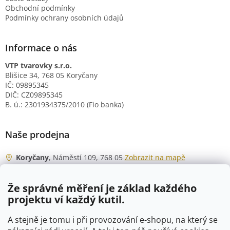
Obchodní podmínky
Podmínky ochrany osobních údajů
Informace o nás
VTP tvarovky s.r.o.
Blišice 34, 768 05 Koryčany
IČ: 09895345
DIČ: CZ09895345
B. ú.: 2301934375/2010 (Fio banka)
Naše prodejna
Koryčany
, Náměstí 109, 768 05
Zobrazit na mapě
Otevírací doba
Že správné měření je základ každého
Po - Čt
06:00 - 07:00
projektu ví každý kutil.
07:30 - 15:30
Pá
06:00 - 07:00
A stejně je tomu i při provozování e-shopu, na který se
07:30 - 15:00