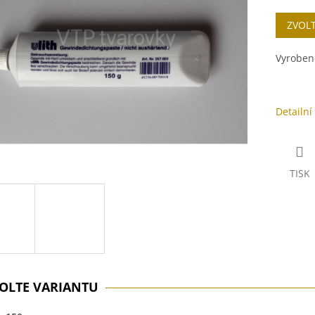
cena:
ek.
ZVOL
Vyroben
Detailní
TISK