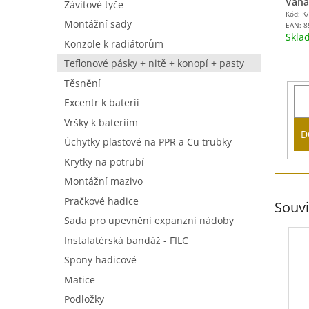
Váha
Závitové tyče
Kód: K
Montážní sady
EAN:
8
Skl
Konzole k radiátorům
Teflonové pásky + nitě + konopí + pasty
Těsnění
Excentr k baterii
Vršky k bateriím
D
Úchytky plastové na PPR a Cu trubky
Krytky na potrubí
Montážní mazivo
Pračkové hadice
Souvi
Sada pro upevnění expanzní nádoby
Instalatérská bandáž - FILC
Spony hadicové
Matice
Podložky