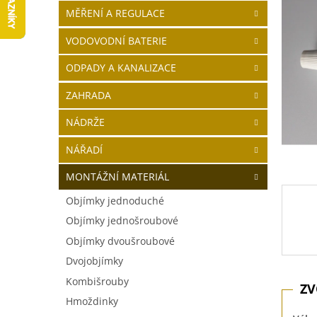
5
í
MĚŘENÍ A REGULACE
hvězdič
p
a
VODOVODNÍ BATERIE
n
ODPADY A KANALIZACE
e
l
ZAHRADA
NÁDRŽE
NÁŘADÍ
MONTÁŽNÍ MATERIÁL
Objímky jednoduché
Objímky jednošroubové
Objímky dvoušroubové
Dvojobjímky
Kombišrouby
Hmoždinky