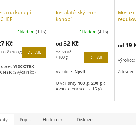
sta na konopí
Instalatérský len -
Mosazn
OCHER
konopí
redukov
Skladem
(1 ks)
Skladem
(4 ks)
27 Kč
32 Kč
od
19 
od
rná
Měrná
80 Kč / 100 g
DETAIL
od 54 Kč
a:
cena:
/ 100 g
DETAIL
Výrobce
robce:
VISCOTEX
Výrobce:
Nývlt
Zdrsněná
OCHER
(Švýcarsko)
U varianty
100 g
,
200 g
a
více
(tolerance +- 15 g).
anty
Popis
Hodnocení
Diskuze