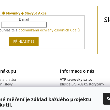
Novinky
Slevy
Akce
S
E-mail
ouhlasíte s
podmínkami ochrany osobních údajů
PŘIHLÁSIT SE
 nákupu
Informace o nás
 a platba
VTP tvarovky s.r.o.
ní slevy
Blišice 34, 768 05 Koryčany
otazy
IČ: 09895345
ní podmínky
DIČ: CZ09895345
ky ochrany osobních údajů
B. ú.: 2301934375/2010 (Fio ba
S
né měření je základ každého projektu
kutil.