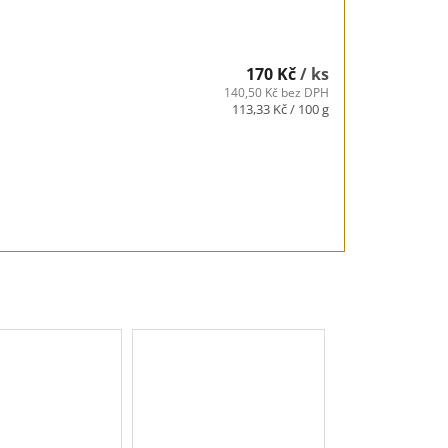
170 Kč
/ ks
140,50 Kč bez DPH
Měrná
113,33 Kč / 100 g
cena: