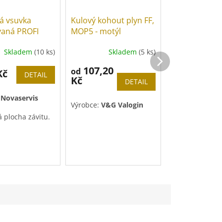
á vsuvka
Kulový kohout plyn FF,
Kulový kohout
aná PROFI
MOP5 - motýl
MOP5 - páka
Skladem
(10 ks)
Skladem
(5 ks)
Sk
107,20
128,20
od
od
Kč
DETAIL
Kč
Kč
DETAIL
:
Novaservis
Výrobce:
V&G Valogin
Výrobce:
V&G V
 plocha závitu.