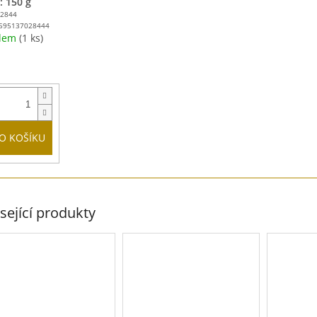
: 150 g
/2844
595137028444
adem
(1 ks)
O KOŠÍKU
sející produkty