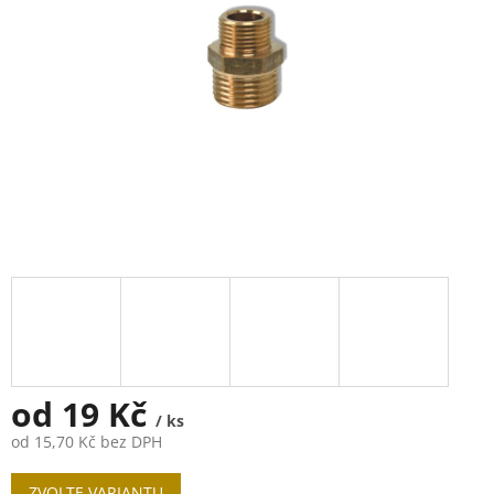
od
19 Kč
/ ks
od
15,70 Kč
bez DPH
Měrná
ZVOLTE VARIANTU
cena: