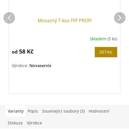
Mosazný T-kus FFF PROFI
Skladem
(5 ks)
58 Kč
od
DETAIL
Výrobce:
Novaservis
V
Varianty
Popis
Související soubory (3)
Hodnocení
Diskuze
Výrobce