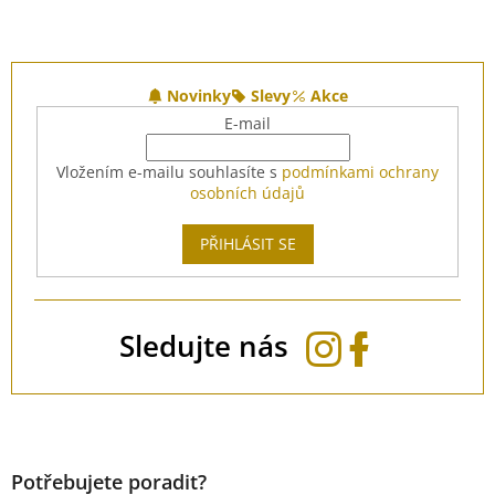
Z
á
Novinky
Slevy
Akce
p
E-mail
a
t
Vložením e-mailu souhlasíte s
podmínkami ochrany
í
osobních údajů
PŘIHLÁSIT SE
Sledujte nás
Potřebujete poradit?