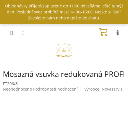
Přejít
Objednávky přijaté/zaplacené do 11:00 odesíláme ještě tentýž
na
den. Poslední svoz probíhá mezi 14:00–15:00. Nejste si jistí?
obsah
Zavolejte nám nebo napište do chatu.
NÁKUP
KOŠÍK
Mosazná vsuvka redukovaná PROFI
FT206/8
Průměrné
Neohodnoceno
Podrobnosti hodnocení
Výrobce:
Novaservis
hodnocení
produktu
je
0,0
z
5
hvězdiček.