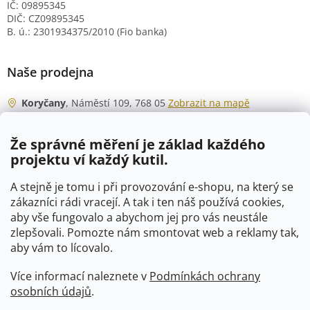
IČ: 09895345
DIČ: CZ09895345
B. ú.: 2301934375/2010 (Fio banka)
Naše prodejna
Koryčany
, Náměstí 109, 768 05
Zobrazit na mapě
Otevírací doba
Že správné měření je základ každého
Po - Čt
06:00 - 07:00
projektu ví každý kutil.
07:30 - 15:30
Pá
06:00 - 07:00
A stejně je tomu i při provozování e-shopu, na který se
07:30 - 15:00
zákazníci rádi vracejí. A tak i ten náš používá cookies,
aby vše fungovalo a abychom jej pro vás neustále
So
07:00 - 10:00
zlepšovali. Pomozte nám smontovat web a reklamy tak,
Ne
zavřeno
aby vám to lícovalo.
Více informací naleznete v
Podmínkách ochrany
osobních údajů
.