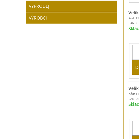
VÝPRODEJ
Velik
VÝROBCI
Kód: F
EAN:
8
Skl
D
Velik
Kód: F
EAN:
8
Skl