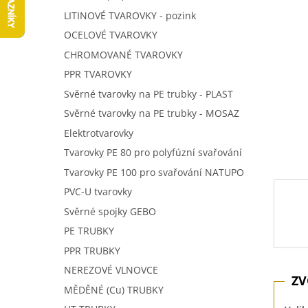
5
í
LITINOVÉ TVAROVKY - pozink
hvězdič
p
OCELOVÉ TVAROVKY
a
n
CHROMOVANÉ TVAROVKY
e
PPR TVAROVKY
l
Svěrné tvarovky na PE trubky - PLAST
Svěrné tvarovky na PE trubky - MOSAZ
Elektrotvarovky
Tvarovky PE 80 pro polyfúzní svařování
Tvarovky PE 100 pro svařování NATUPO
PVC-U tvarovky
Svěrné spojky GEBO
PE TRUBKY
PPR TRUBKY
NEREZOVÉ VLNOVCE
MĚDĚNÉ (Cu) TRUBKY