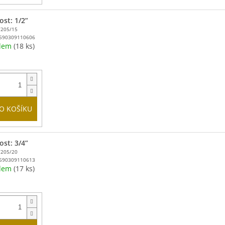
ost: 1/2”
T205/15
590309110606
adem
(18 ks)
O KOŠÍKU
ost: 3/4”
T205/20
590309110613
adem
(17 ks)