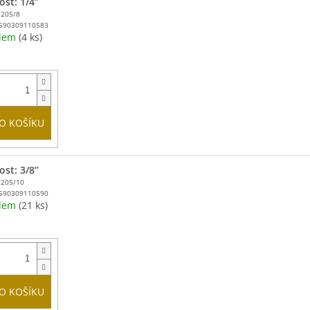
ost: 1/4”
T205/8
590309110583
adem
(4 ks)
O KOŠÍKU
ost: 3/8”
T205/10
590309110590
adem
(21 ks)
O KOŠÍKU