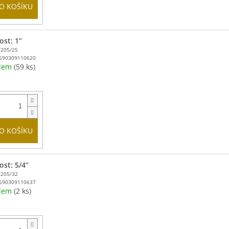
O KOŠÍKU
ost: 1”
T205/25
590309110620
adem
(59 ks)
O KOŠÍKU
ost: 5/4”
T205/32
590309110637
adem
(2 ks)