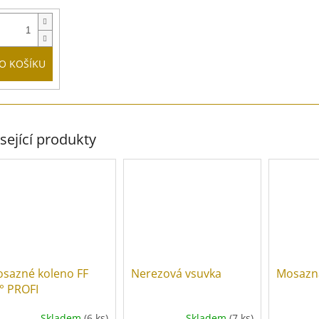
O KOŠÍKU
sející produkty
sazné koleno FF
Nerezová vsuvka
Mosazn
° PROFI
Skladem
(6 ks)
Skladem
(7 ks)