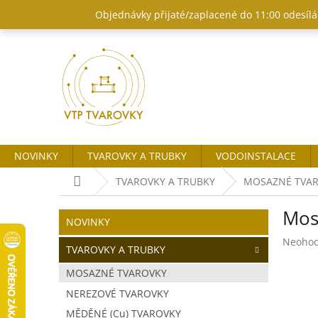
Přejít
Objednávky přijaté/zaplacené do 11:00 odesílám
na
obsah
NOVINKY
TVAROVKY A TRUBKY
VODOINSTALACE
Domů
TVAROVKY A TRUBKY
MOSAZNÉ TVA
P
Mos
o
Přeskočit
NOVINKY
kategorie
s
Průměr
Neoho
t
TVAROVKY A TRUBKY
hodnoc
r
produk
MOSAZNÉ TVAROVKY
a
je
NEREZOVÉ TVAROVKY
n
0,0
z
n
MĚDĚNÉ (Cu) TVAROVKY