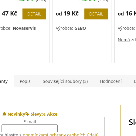
47 Kč
19 Kč
16 
d
od
od
DETAIL
DETAIL
robce:
Novaservis
Výrobce:
GEBO
Výrobce
Nemá
zd
anty
Popis
Související soubory (3)
Hodnocení
Novinky
Slevy
Akce
S
E-mail
ouhlasíte s
podmínkami ochrany osobních údajů