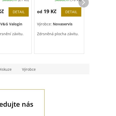
Kč
19 Kč
14 Kč
od
od
DETAIL
DETAIL
:
V&G Valogin
Výrobce:
Novaservis
Výrobce:
Novas
rsnění závitu.
Zdrsněná plocha závitu.
Zdrsněná ploch
Diskuze
Výrobce
ledujte nás