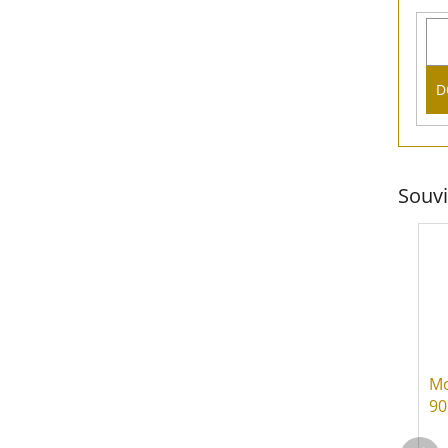
D
Souvi
Mo
90