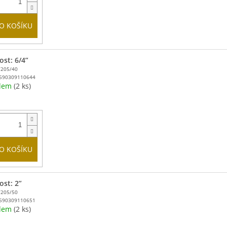
O KOŠÍKU
ost: 6/4”
T205/40
590309110644
adem
(2 ks)
O KOŠÍKU
ost: 2”
T205/50
590309110651
adem
(2 ks)