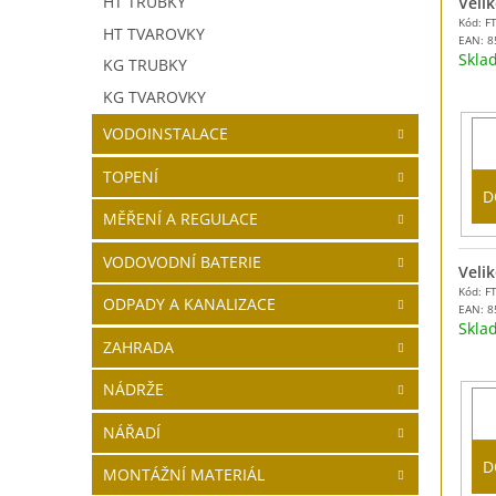
HT TRUBKY
Velik
Kód: F
HT TVAROVKY
EAN:
8
Skl
KG TRUBKY
KG TVAROVKY
VODOINSTALACE
TOPENÍ
D
MĚŘENÍ A REGULACE
VODOVODNÍ BATERIE
Velik
Kód: F
ODPADY A KANALIZACE
EAN:
8
Skl
ZAHRADA
NÁDRŽE
NÁŘADÍ
D
MONTÁŽNÍ MATERIÁL