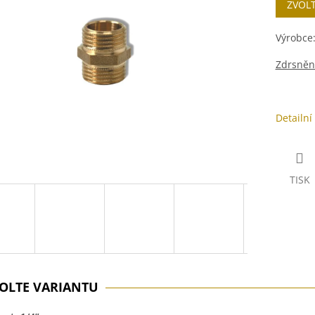
ZVOL
cena:
ek.
Výrobce
Zdrsněn
Detailní
TISK