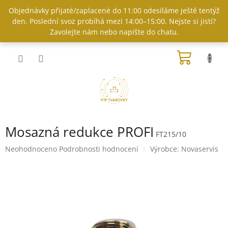
Přejít
Objednávky přijaté/zaplacené do 11:00 odesíláme ještě tentýž
na
den. Poslední svoz probíhá mezi 14:00–15:00. Nejste si jistí?
obsah
Zavolejte nám nebo napište do chatu.
NÁKUP
KOŠÍK
Mosazná redukce PROFI
FT215/10
Průměrné
Neohodnoceno
Podrobnosti hodnocení
Výrobce:
Novaservis
hodnocení
produktu
je
0,0
z
5
hvězdiček.