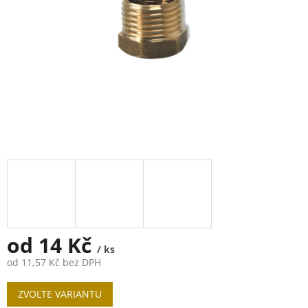
od
14 Kč
/ ks
od
11,57 Kč
bez DPH
Měrná
ZVOLTE VARIANTU
cena: