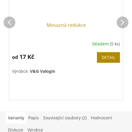
Mosazná redukce
Skladem
(5 ks)
17 Kč
od
DETAIL
Výrobce:
V&G Valogin
V
Varianty
Popis
Související soubory (2)
Hodnocení
Diskuze
Výrobce