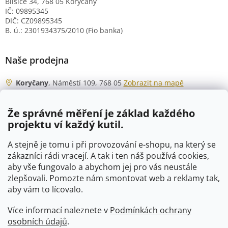
Blišice 34, 768 05 Koryčany
IČ: 09895345
DIČ: CZ09895345
B. ú.: 2301934375/2010 (Fio banka)
Naše prodejna
Koryčany
, Náměstí 109, 768 05
Zobrazit na mapě
Otevírací doba
Že správné měření je základ každého
Po - Čt
06:00 - 07:00
projektu ví každý kutil.
07:30 - 15:30
Pá
06:00 - 07:00
A stejně je tomu i při provozování e-shopu, na který se
07:30 - 15:00
zákazníci rádi vracejí. A tak i ten náš používá cookies,
aby vše fungovalo a abychom jej pro vás neustále
So
07:00 - 10:00
zlepšovali. Pomozte nám smontovat web a reklamy tak,
Ne
zavřeno
aby vám to lícovalo.
Více informací naleznete v
Podmínkách ochrany
osobních údajů
.