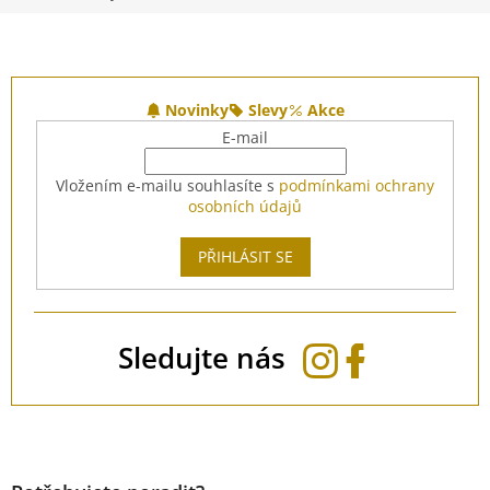
Z
á
Novinky
Slevy
Akce
p
E-mail
a
t
Vložením e-mailu souhlasíte s
podmínkami ochrany
í
osobních údajů
PŘIHLÁSIT SE
Sledujte nás