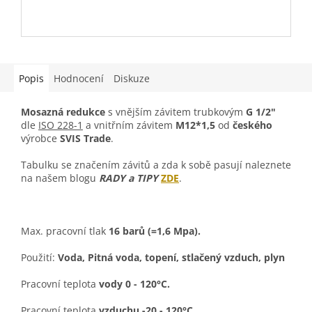
Popis
Hodnocení
Diskuze
Mosazná redukce
s vnějším závitem trubkovým
G 1/2"
dle
ISO 228-1
a vnitřním závitem
M12*1,5
od
českého
výrobce
SVIS Trade
.
Tabulku se značením závitů a zda k sobě pasují naleznete
na našem blogu
RADY a TIPY
ZDE
.
Max. pracovní tlak
16 barů (=1,6 Mpa).
Použití:
Voda, Pitná voda, topení, stlačený vzduch, plyn
Pracovní teplota
vody 0 - 120°C.
Pracovní teplota
vzduchu -20 - 120°C.