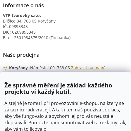
Informace o nás
VTP tvarovky s.r.o.
Blišice 34, 768 05 Koryčany
IČ: 09895345
DIČ: CZ09895345
B. ú.: 2301934375/2010 (Fio banka)
Naše prodejna
Koryčany
, Náměstí 109, 768 05
Zobrazit na mapě
Otevírací doba
Že správné měření je základ každého
Po - Čt
06:00 - 07:00
projektu ví každý kutil.
07:30 - 15:30
Pá
06:00 - 07:00
A stejně je tomu i při provozování e-shopu, na který se
07:30 - 15:00
zákazníci rádi vracejí. A tak i ten náš používá cookies,
aby vše fungovalo a abychom jej pro vás neustále
So
07:00 - 10:00
zlepšovali. Pomozte nám smontovat web a reklamy tak,
Ne
zavřeno
aby vám to lícovalo.