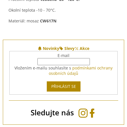
Okolní teplota -10 - 70°C.
Materiál: mosaz
CW617N
Z
á
Novinky
Slevy
Akce
p
E-mail
a
t
Vložením e-mailu souhlasíte s
podmínkami ochrany
í
osobních údajů
PŘIHLÁSIT SE
Sledujte nás