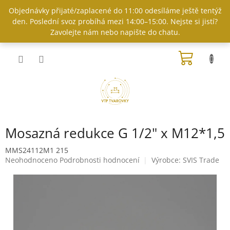
Přejít
Objednávky přijaté/zaplacené do 11:00 odesíláme ještě tentýž
na
den. Poslední svoz probíhá mezi 14:00–15:00. Nejste si jistí?
obsah
Zavolejte nám nebo napište do chatu.
NÁKUP
KOŠÍK
Mosazná redukce G 1/2" x M12*1,5
MMS24112M1 215
Průměrné
Neohodnoceno
Podrobnosti hodnocení
Výrobce:
SVIS Trade
hodnocení
produktu
je
0,0
z
5
hvězdiček.