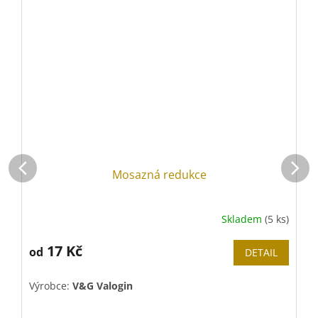
Mosazná redukce
Skladem
(5 ks)
17 Kč
od
DETAIL
Výrobce:
V&G Valogin
V