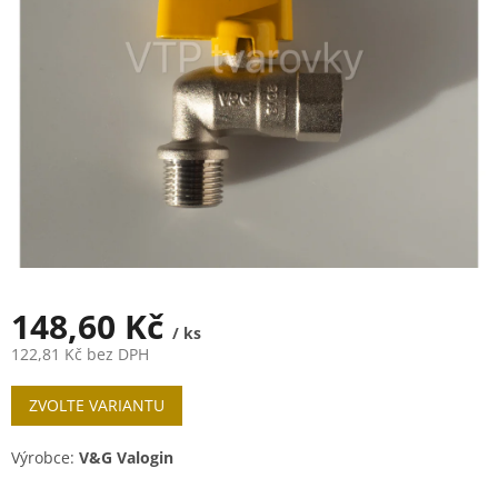
5
hvězdiček.
148,60 Kč
/ ks
122,81 Kč bez DPH
Měrná
ZVOLTE VARIANTU
cena:
Výrobce:
V&G Valogin