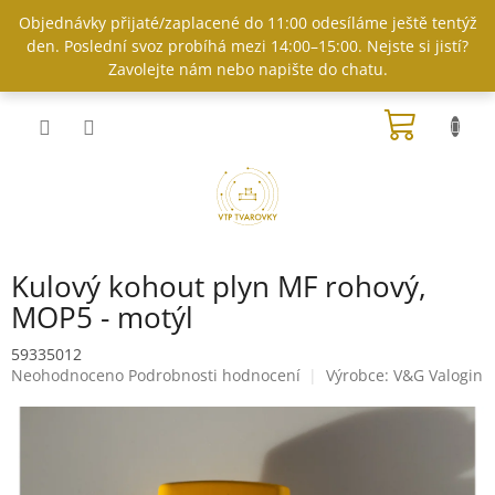
Přejít
Objednávky přijaté/zaplacené do 11:00 odesíláme ještě tentýž
na
den. Poslední svoz probíhá mezi 14:00–15:00. Nejste si jistí?
obsah
Zavolejte nám nebo napište do chatu.
NÁKUP
KOŠÍK
Kulový kohout plyn MF rohový,
MOP5 - motýl
59335012
Průměrné
Neohodnoceno
Podrobnosti hodnocení
Výrobce:
V&G Valogin
hodnocení
produktu
je
0,0
z