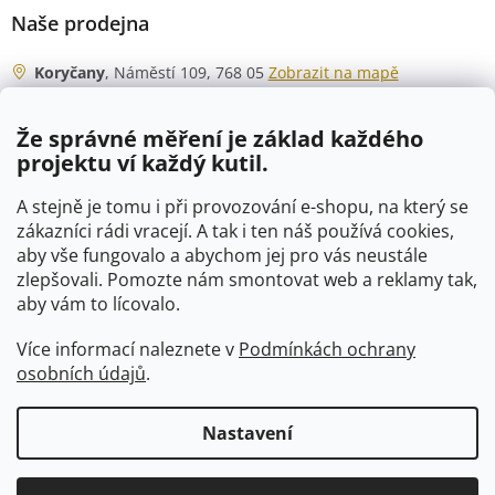
Naše prodejna
Koryčany
, Náměstí 109, 768 05
Zobrazit na mapě
Otevírací doba
Že správné měření je základ každého
Po - Čt
06:00 - 07:00
projektu ví každý kutil.
07:30 - 15:30
Pá
06:00 - 07:00
A stejně je tomu i při provozování e-shopu, na který se
07:30 - 15:00
zákazníci rádi vracejí. A tak i ten náš používá cookies,
aby vše fungovalo a abychom jej pro vás neustále
So
07:00 - 10:00
zlepšovali. Pomozte nám smontovat web a reklamy tak,
Ne
zavřeno
aby vám to lícovalo.
Více informací naleznete v
Podmínkách ochrany
osobních údajů
.
Vytvořil Shoptet
Nastavení
Copyright 2026
VTP-tvarovky.cz
. Všechna práva vyhrazena.