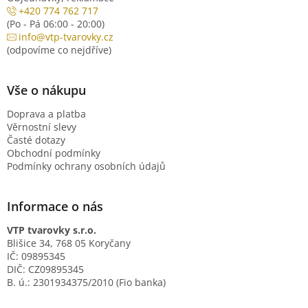
+420 774 762 717
(Po - Pá 06:00 - 20:00)
info@vtp-tvarovky.cz
(odpovíme co nejdříve)
Vše o nákupu
Doprava a platba
Věrnostní slevy
Časté dotazy
Obchodní podmínky
Podmínky ochrany osobních údajů
Informace o nás
VTP tvarovky s.r.o.
Blišice 34, 768 05 Koryčany
IČ: 09895345
DIČ: CZ09895345
B. ú.: 2301934375/2010 (Fio banka)