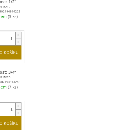
ost: 1/2”
U115/15
902194914222
adem
(3 ks)
O KOŠÍKU
ost: 3/4”
U115/20
902194914246
adem
(7 ks)
O KOŠÍKU