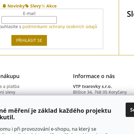
Novinky
Slevy
Akce
S
E-mail
ouhlasíte s
podmínkami ochrany osobních údajů
PŘIHLÁSIT SE
 nákupu
Informace o nás
 a platba
VTP tvarovky s.r.o.
ní slevy
Blišice 34, 768 05 Koryčany
otazy
IČ: 09895345
ní podmínky
DIČ: CZ09895345
ky ochrany osobních údajů
B. ú.: 2301934375/2010 (Fio ba
S
né měření je základ každého projektu
kutil.
 tomu i při provozování e-shopu, na který se