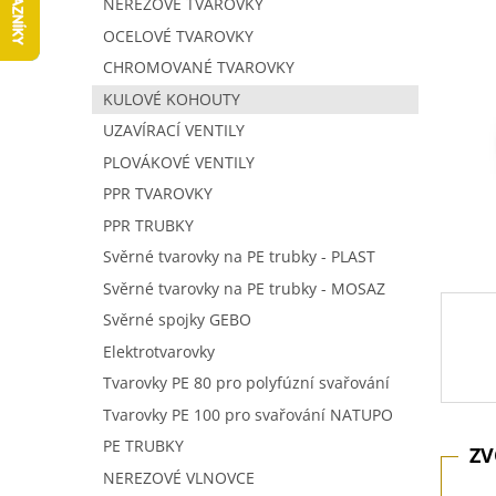
NEREZOVÉ TVAROVKY
í
p
OCELOVÉ TVAROVKY
a
CHROMOVANÉ TVAROVKY
n
KULOVÉ KOHOUTY
e
UZAVÍRACÍ VENTILY
l
PLOVÁKOVÉ VENTILY
PPR TVAROVKY
PPR TRUBKY
Svěrné tvarovky na PE trubky - PLAST
Svěrné tvarovky na PE trubky - MOSAZ
Svěrné spojky GEBO
Elektrotvarovky
Tvarovky PE 80 pro polyfúzní svařování
Tvarovky PE 100 pro svařování NATUPO
PE TRUBKY
NEREZOVÉ VLNOVCE