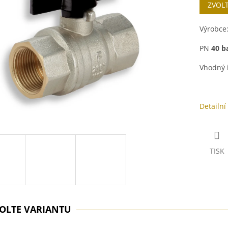
5
ZVOL
cena:
hvězdiček.
Výrobce
PN
40 b
Vhodný i
Detailní
TISK