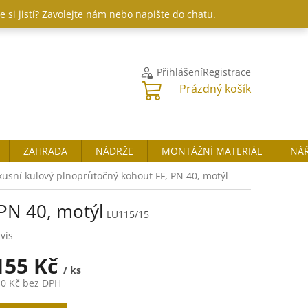
 si jistí? Zavolejte nám nebo napište do chatu.
Přihlášení
Registrace
NÁKUPNÍ
Prázdný košík
KOŠÍK
ZAHRADA
NÁDRŽE
MONTÁŽNÍ MATERIÁL
NÁŘ
xusní kulový plnoprůtočný kohout FF, PN 40, motýl
PN 40, motýl
LU115/15
vis
155 Kč
/ ks
10 Kč
bez DPH