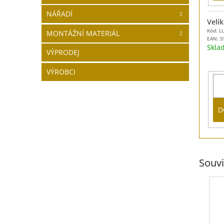
NÁŘADÍ
Velik
Kód: L
MONTÁŽNÍ MATERIÁL
EAN:
5
Skl
VÝPRODEJ
VÝROBCI
D
Souvi