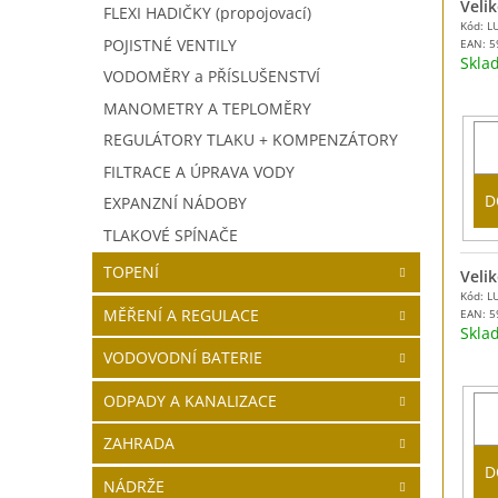
Velik
FLEXI HADIČKY (propojovací)
Kód: L
POJISTNÉ VENTILY
EAN:
5
Skl
VODOMĚRY a PŘÍSLUŠENSTVÍ
MANOMETRY A TEPLOMĚRY
REGULÁTORY TLAKU + KOMPENZÁTORY
FILTRACE A ÚPRAVA VODY
D
EXPANZNÍ NÁDOBY
TLAKOVÉ SPÍNAČE
TOPENÍ
Velik
Kód: L
MĚŘENÍ A REGULACE
EAN:
5
Skl
VODOVODNÍ BATERIE
ODPADY A KANALIZACE
ZAHRADA
D
NÁDRŽE