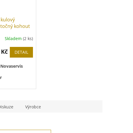
 kulový
točný kohout
roubením, PN
Skladem
(2 ks)
ýl
 Kč
DETAIL
:
Novaservis
r
 pro solární
Diskuze
Výrobce