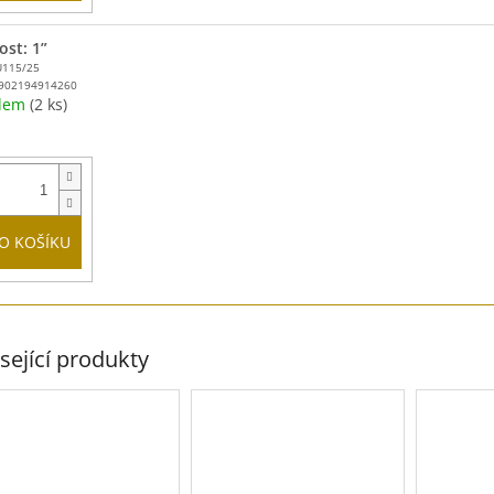
ost: 1”
U115/25
902194914260
adem
(2 ks)
O KOŠÍKU
sející produkty