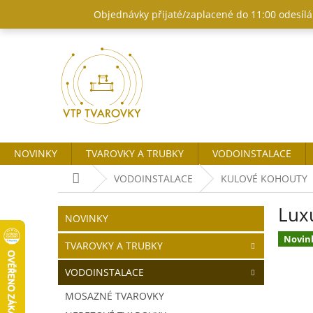
Přejít
Objednávky přijaté/zaplacené do 11:00 odesílám
na
obsah
NOVINKY
TVAROVKY A TRUBKY
VODOINSTALACE
Domů
VODOINSTALACE
KULOVÉ KOHOUTY
P
Lux
o
Přeskočit
NOVINKY
kategorie
s
Novin
t
TVAROVKY A TRUBKY
r
VODOINSTALACE
a
n
MOSAZNÉ TVAROVKY
n