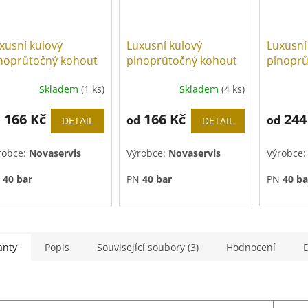
xusní kulový
Luxusní kulový
Luxusní
noprůtočný kohout
plnoprůtočný kohout
plnoprů
, PN 40, páka
MF, PN 40, motýl
MF se š
Skladem
(1 ks)
Skladem
(4 ks)
40, mot
166 Kč
166 Kč
244
d
od
od
DETAIL
DETAIL
robce:
Novaservis
Výrobce:
Novaservis
Výrobce
N
40 bar
PN
40 bar
PN
40 ba
odný i pro solární
Vhodný i pro solární
Vhodný i
stémy.
systémy.
systémy.
anty
Popis
Související soubory (3)
Hodnocení