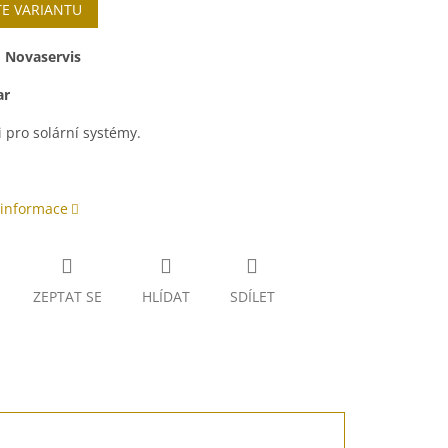
TE VARIANTU
:
Novaservis
ar
 pro solární systémy.
 informace
ZEPTAT SE
HLÍDAT
SDÍLET